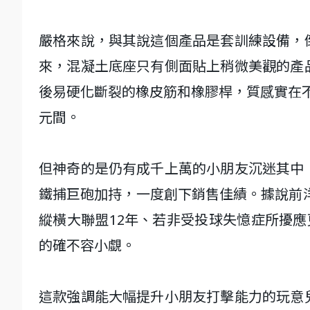
嚴格來說，與其說這個產品是套訓練設備，
來，混凝土底座只有側面貼上稍微美觀的產
後易硬化斷裂的橡皮筋和橡膠桿，質感實在不怎
元間。
但神奇的是仍有成千上萬的小朋友沉迷其中
鐵捕巨砲加持，一度創下銷售佳績。據說前洋基明
縱橫大聯盟12年、若非受投球失憶症所擾應
的確不容小覷。
這款強調能大幅提升小朋友打擊能力的玩意