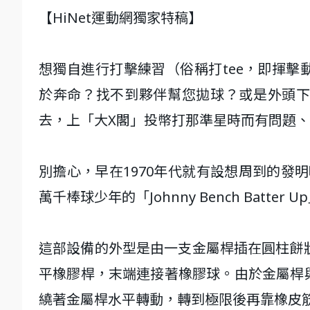
【HiNet運動網獨家特稿】
想獨自進行打擊練習（俗稱打tee，即揮
於奔命？找不到夥伴幫您拋球？或是外頭
去，上「大X閣」投幣打那準星時而有問題
別擔心，早在1970年代就有設想周到的發明囉
萬千棒球少年的「Johnny Bench Batt
這部設備的外型是由一支金屬桿插在圓柱餅
平橡膠桿，末端連接著橡膠球。由於金屬桿
繞著金屬桿水平轉動，轉到極限後再靠橡皮