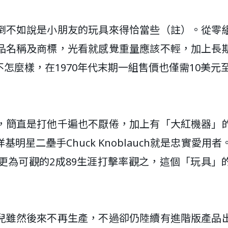
倒不如說是小朋友的玩具來得恰當些（註）。從零
品名稱及商標，光看就感覺重量應該不輕，加上長
麼樣，在1970年代末期一組售價也僅需10美元至
，簡直是打他千遍也不厭倦，加上有「大紅機器」
星二壘手Chuck Knoblauch就是忠實愛用者
更為可觀的2成89生涯打擊率觀之，這個「玩具」
兒雖然後來不再生產，不過卻仍陸續有進階版產品