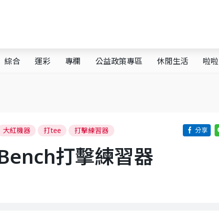
綜合
運彩
專欄
公益政策專區
休閒生活
啦啦
大紅機器
打tee
打擊練習器
 Bench打擊練習器