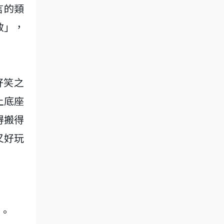
言的類
效」，
好笑之
土底座
得搬得
又好玩
。