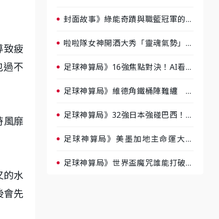
淘汰前夕大混戰，蔡尚樺驚艷：一個
比一個會-ep2
封面故事》綠能奇蹟與職籃冠軍的背
後！雲豹創辦人張建偉做客《封面故
事》大談「心酸創業學」
啦啦隊女神開酒大秀「靈魂氣勢」！
導致疲
《運動543》微醺企劃台韓拼酒文化
包過不
大過招
足球神算局》16強焦點對決！AI看好
巴西晉級、數據派力挺挪威
足球神算局》維德角鐵桶陣難纏 阿
根廷被看好下半場破局晉級
足球神算局》32強日本強碰巴西！AI
時風靡
估五五波 牛肉哥、小魚看好延長賽
爆冷
足球神算局》美墨加地主命運大解
析 墨西哥獲數據與玄學雙點名
足球神算局》世界盃魔咒誰能打破？
叉的水
AI、數據、塔羅齊開講 阿根廷連
霸、日本闖8強成焦點
後會先