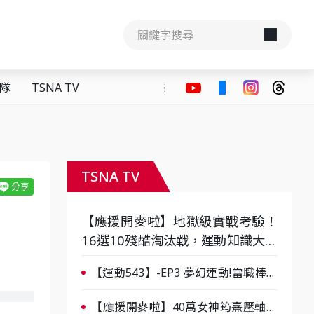
隊
TSNA TV
TSNA TV
【應援開麥啦】地獄級實戰考驗！
16選10殘酷淘汰戰，運動知識大會
考誰是真懂？-ep3
【運動543】-EP3 夢幻連動!當職棒傳
奇遇上台灣女棒 8/29熱血傳承
【應援開麥啦】40萬女神筠熹壓軸！