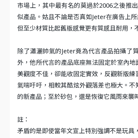
市場上，其中最有名的莫過於2006之後推出、
似產品。姑且不論是否真如Jeter在廣告上
但至少材質比起舊版感覺更有質感且耐用，
除了瀟灑帥氣的Jeter竟為代言產品拍攝
外，他所代言的產品底座無法固定於室內地面
美觀度不佳，卻能收固定實效，反觀新版練
氣喘吁吁，相較其酷炫外觀落差也極大。不
的新產品；至於砂包，還是恢復它風雨來襲
註：
矛盾的是即使當年文宣上特別強調不是玩具