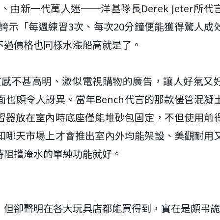
由新一代萬人迷──洋基隊長Derek Jeter所代
所誇示「每週練習3次、每次20分鐘便能獲得驚人成
不過價格也同樣水漲船高就是了。
了質感不甚高明、激似電視購物的廣告，讓人好氣又
也頗令人訝異。當年Bench代言的那款儘管混凝
習器放在室內時底座僅能堆砂包固定，不但使用前
知哪天市場上才會推出室內外均能架設、美觀耐用
時阻擋淹水的單純功能就好。
，但卻聲明在各大玩具店都能買得到，實在是頗弔詭