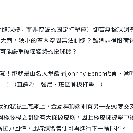
擊動態球體，而非傳統的固定打擊座）卻苦無擋球網
下大雨，狹小的室內空間無法訓練？難道非得跟荷
、可能嚴重破壞姿勢的投球機？
！那就是由名人堂鐵捕Johnny Bench代言、當
er Up」！（直譯為「強尼‧班區登板打擊」）
狀的混凝土底座上，金屬桿頂端則有另一支90度交
與橡膠桿之間綁有大條橡皮筋，因此橡皮球被擊中
筋拉力回彈，此時練習者便可再進行下一輪揮棒。