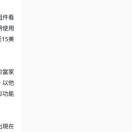
組件看
期使用
15美
的當家
。以他
的功能
出現在