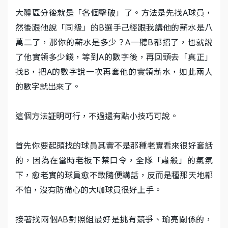
大體區分後就是「各個擊破」了。方法是先找A球員，
然後跟他說「同級」的B選手己經跟我講他的薪水是八
萬二了，那你的薪水是多少？A一聽B都招了，也就說
了他實領多少錢，等到A的數字後，再回頭去「真正」
找B，把A的數字說一次再套他的實領薪水，如此兩人
的數字就出來了。
這個方法証明可行，不過還有點小技巧可說。
首先你要起頭找的球員其實不是那種老實看來很好套話
的，因為在當時老板下禁口令，全隊「肅殺」的氣氛
下，愈老實的球員愈不敢隨便講話，反而是種那天地都
不怕，沒有防備心的大咖球員很好上手。
接著找兩個AB對照組最好是挑有競爭、瑜亮關係的，