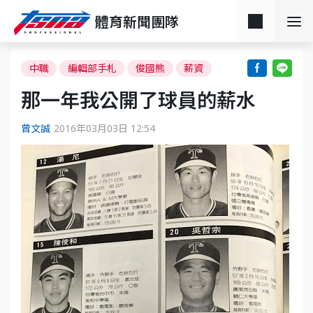
體育新聞團隊
中職
編輯部手札
俊國熊
薪資
那一年我公開了球員的薪水
曾文誠
2016年03月03日 12:54