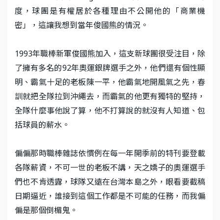
度，球團是有權居於各種理由不公開他的「商業機
密」，這讓我想到當年俊國熊的情況。
1993年職棒新軍俊國熊加入，這支新球團很受注目，除
了擁有多名的92年奧運銀牌選手之外，他們還有個性顯
明、霸氣十足的老板陳一平，他霸氣地開風氣之先，春
訓就把全隊拉到沖繩去，而霸氣的他更有獨特的堅持，
全隊什麼事他說了算，他不打算說的就沒有人知道、包
括球員的薪水。
偏偏那時職棒雜誌依慣例在每一年開季前的特刊要登載
各隊薪資，不可一世的老板不講，天之嬌子的奧運選手
們也不肯透露，球隊又遠在台灣本島之外，眼看要截稿
日期逼近，誰接到這個工作都是不可能的任務，而我偏
偏是那個倒楣鬼。