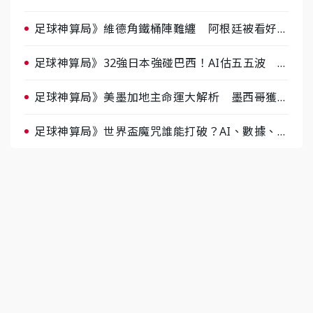
據派力挺挪威
足球神算局》維德角鐵桶陣難纏 阿根廷被看好下
半場破局晉級
足球神算局》32強日本強碰巴西！AI估五五波 牛
肉哥、小魚看好延長賽爆冷
足球神算局》美墨加地主命運大解析 墨西哥獲數
據與玄學雙點名
足球神算局》世界盃魔咒誰能打破？AI、數據、塔
羅齊開講 阿根廷連霸、日本闖8強成焦點