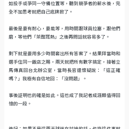
如投手或爭同一守備位置等，聽到競爭者的薪水後，完
全不加思考就把自己底牌掀了。
最後是要有耐心，要能等，用時間跟球員拉塞，跟他們
磨，等他們「茶酣耳熱」之後再問話就容易多了。
剩下就是要用多少時間套出所有答案了。結果拜當時和
選手住同一飯店之賜，兩天就把所有數字搞定，接著立
馬傳真回台北辦公室，當時長官還懷疑說：「這正確
嗎？」我極有自信地回：「沒問題」。
事後証明也的確是如此。這也成了我記者成涯頗值得回
憶的一段。
後記：如果不是這兩天球迷在討論的話，也許這件事就