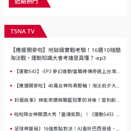
近期熱門
TSNA TV
【應援開麥啦】地獄級實戰考驗！16選10殘酷
淘汰戰，運動知識大會考誰是真懂？-ep3
【運動543】-EP3 夢幻連動!當職棒傳奇遇上台灣女
棒 8/29熱血傳承
【應援開麥啦】40萬女神筠熹壓軸！淘汰前夕大混
戰，蔡尚樺驚艷：一個比一個會-ep2
封面故事》綠能奇蹟與職籃冠軍的背後！雲豹創辦
人張建偉做客《封面故事》大談「心酸創業學」
啦啦隊女神開酒大秀「靈魂氣勢」！《運動543》微
醺企劃台韓拼酒文化大過招
足球神算局》16強焦點對決！AI看好巴西晉級、數