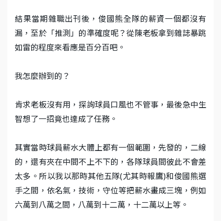
結果當期雜職出刊後，俊國熊全隊的薪資一個都沒有
漏，至於「推測」的準確度呢？從陳老板拿到雜誌暴跳
如雷的程度來看應是百分百吧。
我怎麼辦到的？
肯求老板沒有用，探詢球員口風也不管事，最後急中生
智想了一招竟也達成了任務。
其實當時球員薪水大體上都有一個範圍，先發的，二線
的，還有夾在中間不上不下的，各隊球員間彼此不會差
太多。所以我以那時其他五隊(尤其時報鷹)和俊國熊選
手之間，依名氣，技術，守位等把薪水畫成三塊，例如
六萬到八萬之間，八萬到十二萬，十二萬以上等。