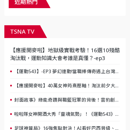
近期熱門
TSNA TV
【應援開麥啦】地獄級實戰考驗！16選10殘酷
淘汰戰，運動知識大會考誰是真懂？-ep3
【運動543】-EP3 夢幻連動!當職棒傳奇遇上台灣女
棒 8/29熱血傳承
【應援開麥啦】40萬女神筠熹壓軸！淘汰前夕大混
戰，蔡尚樺驚艷：一個比一個會-ep2
封面故事》綠能奇蹟與職籃冠軍的背後！雲豹創辦
人張建偉做客《封面故事》大談「心酸創業學」
啦啦隊女神開酒大秀「靈魂氣勢」！《運動543》微
醺企劃台韓拼酒文化大過招
足球神算局》16強焦點對決！AI看好巴西晉級、數