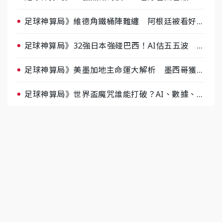
據派力挺挪威
足球神算局》維德角鐵桶陣難纏 阿根廷被看好下
半場破局晉級
足球神算局》32強日本強碰巴西！AI估五五波 牛
肉哥、小魚看好延長賽爆冷
足球神算局》美墨加地主命運大解析 墨西哥獲數
據與玄學雙點名
足球神算局》世界盃魔咒誰能打破？AI、數據、塔
羅齊開講 阿根廷連霸、日本闖8強成焦點