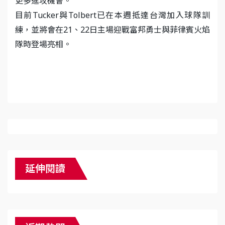
更多進攻機會。
目前Tucker與Tolbert已在本週抵達台灣加入球隊訓
練，並將會在21、22日主場迎戰富邦勇士與菲律賓火焰
隊時登場亮相。
延伸閱讀