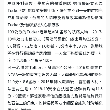
左腳外側骨裂，夢想家的醫護團隊-秀傳醫療立即為
Tucker進行診斷並安排手術，讓他在不到一天的時間完
成相關治療，台灣的人情味及醫療效率傳為佳話也讓
Tucker及他的經紀人心懷感激。
193公分的Tucker近年是ABL各隊的頭痛人物，2017-
18年效力忠信功夫（現澳門黑熊）繳出場均22.5分、
8.6籃板、7.2助攻、1.6抄截，3分命中率39.7%，幫助球
隊在例行賽戰績位居龍頭，一人奪下聯盟最佳外援、年
度最佳球員、年度第1隊。
另一名洋將Tolbert，身高201公分，2016年畢業自
NCAA一級的南方衛理會大學，大學最後1年場均能繳出
11.9分、8.6籃板。2016年轉入職業後，皆在義大利、
法國討生活，2018-19賽季在法國乙級聯賽場均11.6
分、9籃板。夢想家看準他的籃板能力及臂展能夠做好
禁區苦工的角色，也擅長與隊友小組配合能幫 球隊製造