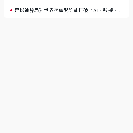
據與玄學雙點名
足球神算局》世界盃魔咒誰能打破？AI、數據、塔
羅齊開講 阿根廷連霸、日本闖8強成焦點