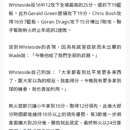
Whiteside投16中12攻下全場最高的25分，還抓下19籃
板。此外Gerald Green替補攻下19分，Chris Bosh攻
得16分7籃板，Goran Dragic攻下15分傳出7助攻，聯
手幫助熱火終止年底的2連敗。
談到Whiteside的表現，因為有感冒症狀而未出賽的
Wade說：「今晚他給了我們全部的武器。」
Whiteside自己則說：「大家都看到比平常更多東西
了，跟大家以為的相反，我能得分。今晚我有更多拿到
球的機會，我也善加利用。」
熱火首節只讓小牛拿到10分，取得12分領先，此後大部
分時間都能維持10分以上的領先優勢，第3節進一步將
差距擴大到20分後，勝負就此底定，最終熱火以24分差