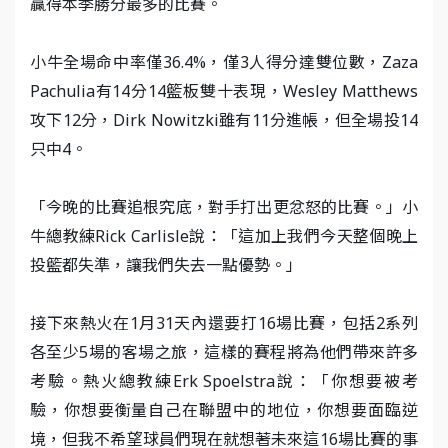
贏得本季勝分最多的比賽。
小牛全場命中率僅36.4%，僅3人得分達雙位數，Zaza
Pachulia有14分14籃板雙十表現，Wesley Matthews
攻下12分，Dirk Nowitzki雖有11分進帳，但全場投14
只中4。
「今晚的比賽追根究底，對手打出更忿怒的比賽。」小
牛總教練Rick Carlisle說：「這加上我們今天整個晚上
投籃都失準，讓我們失去一點優勢。」
接下來熱火在1月31天內還要打16場比賽，包括2系列
各至少5場的客場之旅，這樣的賽程將為他們帶來許多
考驗。熱火總教練Erk Spoelstra說：「你想要被考
驗，你想要衡量自己在聯盟中的地位，你想要面臨逆
境，但我不希望球員們現在就想著未來這16場比賽的事