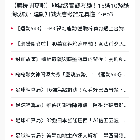
【應援開麥啦】地獄級實戰考驗！16選10殘酷
淘汰戰，運動知識大會考誰是真懂？-ep3
【運動543】-EP3 夢幻連動!當職棒傳奇遇上台灣女
棒 8/29熱血傳承
【應援開麥啦】40萬女神筠熹壓軸！淘汰前夕大混
戰，蔡尚樺驚艷：一個比一個會-ep2
封面故事》綠能奇蹟與職籃冠軍的背後！雲豹創辦
人張建偉做客《封面故事》大談「心酸創業學」
啦啦隊女神開酒大秀「靈魂氣勢」！《運動543》微
醺企劃台韓拼酒文化大過招
足球神算局》16強焦點對決！AI看好巴西晉級、數
據派力挺挪威
足球神算局》維德角鐵桶陣難纏 阿根廷被看好下
半場破局晉級
足球神算局》32強日本強碰巴西！AI估五五波 牛
肉哥、小魚看好延長賽爆冷
足球神算局》美墨加地主命運大解析 墨西哥獲數