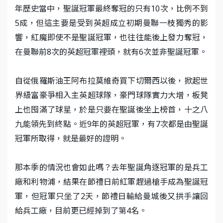
年歷史當中，聖誕冠軍最終奪冠的只有10次，比例不到
5成，但這主要是受到英超成立初期曼聯一枝獨秀的影
響，紅魔即使不是聖誕冠軍，也往往能後上發力奪冠，
在曼聯前8次的英超冠軍裡頭，就有6次並非聖誕冠軍。
自從俄羅斯油王阿布拉莫維奇買下切爾西以後，掀起世
界級富豪爭相入主英超球隊，豪門球隊實力大增，板凳
上也囤滿了球星，於是只要在聖誕後坐上榜首，十之八
九能領先到終點。近9年的英超冠軍，有7次都是由聖誕
冠軍所取得，就是最好的證明。
那本季的情況也會如此嗎？去年聖誕角逐冠軍的是兵工
廠和利物浦，結果在節禮日前紅軍趕過槍手成為聖誕冠
軍，但冠軍只坐了2天，節禮日輸給曼城後又拱手讓回
給兵工廠，目前更已經掉到了第4名。