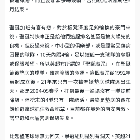
被逼讓路，而且要加緊多踢幾輪，否則就無法如期在5
月結束。
聖誕加班有喜有悲，對於板凳深度足夠輪換的豪門來
說，聖誕特快車正是給他們追趕排名甚至是擴大領先的
良機，但反過來說，中小型的俱樂部，或是經常受傷病
困擾的球隊，10天內踢4輪，足以摧毀一支球隊的奪冠
或保級希望。所以英超有所謂的「聖誕魔咒」，在聖誕
節後墊底的球隊，難逃降級的命運。這個魔咒從1992年
英超成立後，21年來只有一次被聖誕墊底球隊逃出生
天，那是2004-05賽季，打到最後一輪還沒有一隊提前
降級，但榜末的4隊只有一隊能活，最終是墊底的西布
朗維奇贏球抓住救命稻草，目前都在英超的南安普敦、
諾里奇和水晶宮則保級失敗。
比起墊底球隊無力回天，爭冠組則是別有洞天。英超21