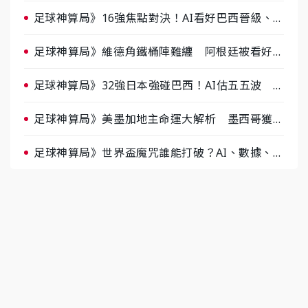
醺企劃台韓拼酒文化大過招
足球神算局》16強焦點對決！AI看好巴西晉級、數
據派力挺挪威
足球神算局》維德角鐵桶陣難纏 阿根廷被看好下
半場破局晉級
足球神算局》32強日本強碰巴西！AI估五五波 牛
肉哥、小魚看好延長賽爆冷
足球神算局》美墨加地主命運大解析 墨西哥獲數
據與玄學雙點名
足球神算局》世界盃魔咒誰能打破？AI、數據、塔
羅齊開講 阿根廷連霸、日本闖8強成焦點