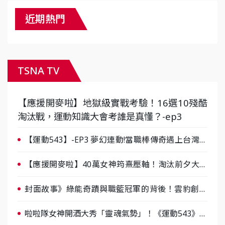
近期熱門
TSNA TV
【應援開麥啦】地獄級實戰考驗！16選10殘酷
淘汰戰，運動知識大會考誰是真懂？-ep3
【運動543】-EP3 夢幻連動!當職棒傳奇遇上台灣女
棒 8/29熱血傳承
【應援開麥啦】40萬女神筠熹壓軸！淘汰前夕大混
戰，蔡尚樺驚艷：一個比一個會-ep2
封面故事》綠能奇蹟與職籃冠軍的背後！雲豹創辦
人張建偉做客《封面故事》大談「心酸創業學」
啦啦隊女神開酒大秀「靈魂氣勢」！《運動543》微