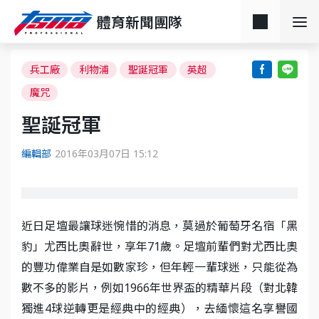
體育新聞團隊
兵工廠
利物浦
聖誕冠軍
英超
魔咒
聖誕冠軍
編輯部
2016年03月07日 15:12
近日足壇最讓球迷惋惜的消息，莫過於葡萄牙名宿「黑
豹」尤西比奧辭世，享年71歲。足壇前輩們對尤西比奧
的豐功偉業自是如數家珍，但年輕一輩球迷，只能從為
數不多的影片，例如1966年世界盃的精華片段（對北韓
獨進4球逆轉更是經典中的經典），去緬懷這名享譽國