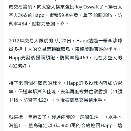
成交易籌碼，向太空人換來強投Roy Oswalt了。穿著太
空人球衣的Happ，累積59場先發，拿下18勝28敗、防
禦率4.84，壓制力急劇下降。
2012年交易大限前的7月20日，Happ透過一筆牽涉球
員多達十人的交易案轉戰藍鳥，降臨美聯東區的半季，
Happ先發後援兩頭跑，防禦率是4.69，比在太空人的
4.83略好。
接下來兩個在藍鳥的球季，Happ許多投球內容如防禦
率、保送率都漸入佳境，去年再度奪雙位數勝投（11勝
11敗、防禦率4.22），季後被藍鳥交易到水手。
就這樣一年過去了，經過兩隊的「跑船生活」（水手、
海盜），藍鳥確定以3年3600萬的合約迎回Happ，這