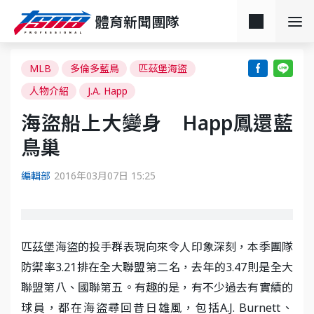
體育新聞團隊
MLB
多倫多藍鳥
匹茲堡海盜
人物介紹
J.A. Happ
海盜船上大變身 Happ鳳還藍
鳥巢
編輯部
2016年03月07日 15:25
匹茲堡海盜的投手群表現向來令人印象深刻，本季團隊
防禦率3.21排在全大聯盟第二名，去年的3.47則是全大
聯盟第八、國聯第五。有趣的是，有不少過去有實績的
球員，都在海盜尋回昔日雄風，包括A.J. Burnett、