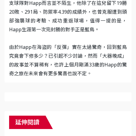
支球隊對Happ而言並不陌生，他除了在這兒留下19勝
20敗、291局、防禦率4.39的成績外，也曾克服遭到頭
部強襲球的考驗、成功重返球場，值得一提的是，
Happ生涯第一次完封勝的對手正是藍鳥。
由於Happ在海盜的「反彈」實在太過驚奇，回到藍鳥
究竟會下修多少？已引起不少討論，然而「大器晚成」
的故事並不算稀有，也許上個月剛滿33歲的Happ的驚
奇之旅在未來會有更多驚喜也說不定。
延伸閱讀