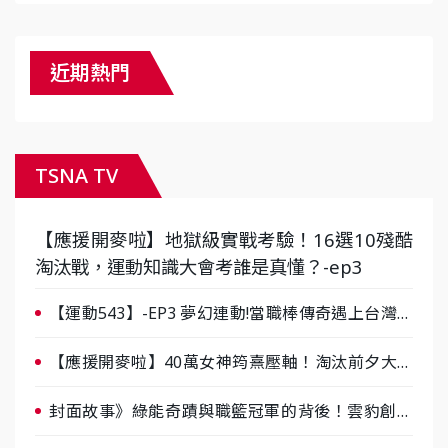
近期熱門
TSNA TV
【應援開麥啦】地獄級實戰考驗！16選10殘酷
淘汰戰，運動知識大會考誰是真懂？-ep3
【運動543】-EP3 夢幻連動!當職棒傳奇遇上台灣女
棒 8/29熱血傳承
【應援開麥啦】40萬女神筠熹壓軸！淘汰前夕大混
戰，蔡尚樺驚艷：一個比一個會-ep2
封面故事》綠能奇蹟與職籃冠軍的背後！雲豹創辦
人張建偉做客《封面故事》大談「心酸創業學」