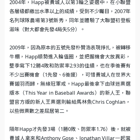
2004年，Happ被費城人以第3輪之姿選中，在小聯盟
各層級都繳出水準以上的成績，受到不少矚目，2007年
名列球隊農場第3號新秀，同年並體驗了大聯盟初登板
滋味（對大都會先發4局失5分）。
2009年，因為原本的五號先發朴贊浩表現掙扎，被轉移
牛棚，Happ順勢進入輪值圈，並把握機會大放異彩，
整季寫下12勝4敗和防禦率2.93的佳績，也在季後賽有
不少出賽機會（1先發、6後援），可惜費城人在世界大
賽鎩羽而歸，無緣冠軍戒。Happ最後拿下由球迷票選
版本（This Year in Baseball Awards）的新人王，聯
盟官方版的新人王票選則輸給馬林魚Chris Coghlan，
以些微票數之差屈居第二。
隔年Happ才先發3場（1勝0敗、防禦率1.76）後，就被
費城人拿來和Anthony Gose、Jonathan Villar一起當