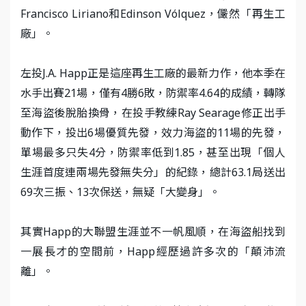
Francisco Liriano和Edinson Vólquez，儼然「再生工
廠」。
左投J.A. Happ正是這座再生工廠的最新力作，他本季在
水手出賽21場，僅有4勝6敗，防禦率4.64的成績，轉隊
至海盜後脫胎換骨，在投手教練Ray Searage修正出手
動作下，投出6場優質先發，效力海盜的11場的先發，
單場最多只失4分，防禦率低到1.85，甚至出現「個人
生涯首度連兩場先發無失分」的紀錄，總計63.1局送出
69次三振、13次保送，無疑「大變身」。
其實Happ的大聯盟生涯並不一帆風順，在海盜船找到
一展長才的空間前，Happ經歷過許多次的「顛沛流
離」。