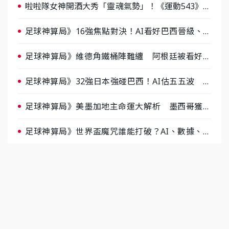
啦啦隊女神開酒大秀「靈魂氣勢」！《運動543》微
醺企劃台韓拼酒文化大過招
足球神算局》16強焦點對決！AI看好巴西晉級、數
據派力挺挪威
足球神算局》維德角鐵桶陣難纏 阿根廷被看好下
半場破局晉級
足球神算局》32強日本強碰巴西！AI估五五波 牛
肉哥、小魚看好延長賽爆冷
足球神算局》美墨加地主命運大解析 墨西哥獲數
據與玄學雙點名
足球神算局》世界盃魔咒誰能打破？AI、數據、塔
羅齊開講 阿根廷連霸、日本闖8強成焦點