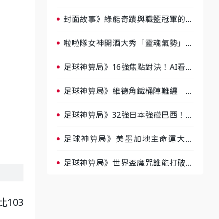
淘汰前夕大混戰，蔡尚樺驚艷：一個
比一個會-ep2
封面故事》綠能奇蹟與職籃冠軍的背
後！雲豹創辦人張建偉做客《封面故
事》大談「心酸創業學」
啦啦隊女神開酒大秀「靈魂氣勢」！
《運動543》微醺企劃台韓拼酒文化
大過招
足球神算局》16強焦點對決！AI看好
巴西晉級、數據派力挺挪威
足球神算局》維德角鐵桶陣難纏 阿
根廷被看好下半場破局晉級
足球神算局》32強日本強碰巴西！AI
估五五波 牛肉哥、小魚看好延長賽
爆冷
足球神算局》美墨加地主命運大解
析 墨西哥獲數據與玄學雙點名
足球神算局》世界盃魔咒誰能打破？
AI、數據、塔羅齊開講 阿根廷連
霸、日本闖8強成焦點
比103