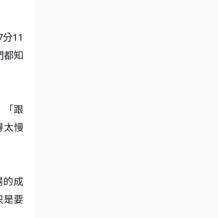
7分11
們都知
：「跟
得太慢
場的成
只是要