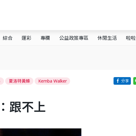
綜合
運彩
專欄
公益政策專區
休閒生活
啦啦
塞
夏洛特黃蜂
Kemba Walker
：跟不上