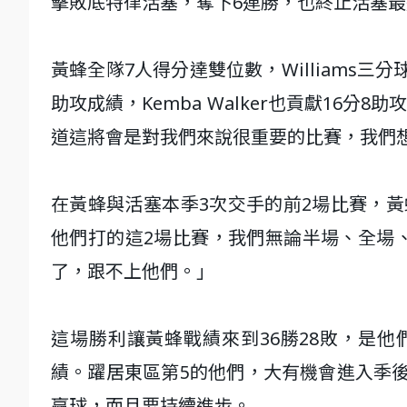
擊敗底特律活塞，奪下6連勝，也終止活塞最
黃蜂全隊7人得分達雙位數，Williams三分球投
助攻成績，Kemba Walker也貢獻16分8
道這將會是對我們來說很重要的比賽，我們
在黃蜂與活塞本季3次交手的前2場比賽，黃蜂都
他們打的這2場比賽，我們無論半場、全場
了，跟不上他們。」
這場勝利讓黃蜂戰績來到36勝28敗，是他們
績。躍居東區第5的他們，大有機會進入季後賽。
贏球，而且要持續進步。