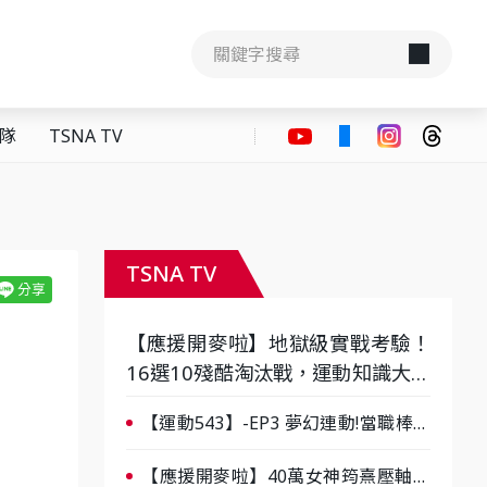
隊
TSNA TV
TSNA TV
【應援開麥啦】地獄級實戰考驗！
16選10殘酷淘汰戰，運動知識大會
考誰是真懂？-ep3
【運動543】-EP3 夢幻連動!當職棒傳
奇遇上台灣女棒 8/29熱血傳承
【應援開麥啦】40萬女神筠熹壓軸！