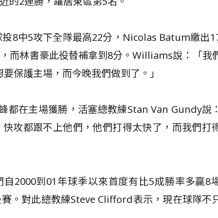
近的2連勝，躍居東區第5名。
8中5攻下全隊最高22分，Nicolas Batum繳出1
助攻，而林書豪此役替補拿到8分。Williams說：「我
想要保護主場，而今晚我們做到了。」
在主場獲勝，活塞總教練Stan Van Gundy說
、快攻都跟不上他們，他們打得太快了，而我們打
自2000到01年球季以來首度有比5成勝率多贏8
對此總教練Steve Clifford表示，現在球隊不