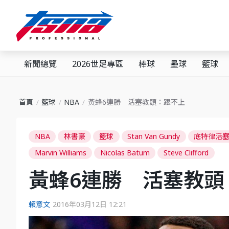
新聞總覽
2026世足專區
棒球
壘球
籃球
首頁
籃球
NBA
黃蜂6連勝 活塞教頭：跟不上
NBA
林書豪
籃球
Stan Van Gundy
底特律活
Marvin Williams
Nicolas Batum
Steve Clifford
黃蜂6連勝 活塞教頭
賴意文
2016年03月12日 12:21