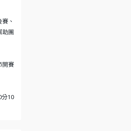
後賽、
幫助團
節開賽
0分10