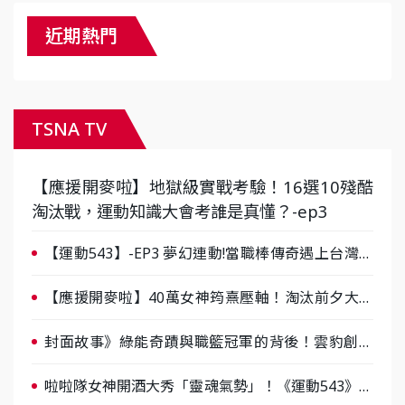
近期熱門
TSNA TV
【應援開麥啦】地獄級實戰考驗！16選10殘酷
淘汰戰，運動知識大會考誰是真懂？-ep3
【運動543】-EP3 夢幻連動!當職棒傳奇遇上台灣女
棒 8/29熱血傳承
【應援開麥啦】40萬女神筠熹壓軸！淘汰前夕大混
戰，蔡尚樺驚艷：一個比一個會-ep2
封面故事》綠能奇蹟與職籃冠軍的背後！雲豹創辦
人張建偉做客《封面故事》大談「心酸創業學」
啦啦隊女神開酒大秀「靈魂氣勢」！《運動543》微