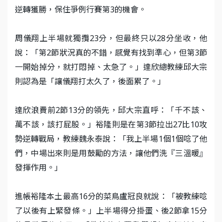
逆轉獲勝，保住爭例行賽第3的機會。
周儀翔上半場就獨攬23分，但最終只以28分坐收，他
說：「第2節狀況真的不錯，感覺有找到準心，但第3節
一開始掉分，就打悶掉、太急了。」達欣總教練邱大宗
則認為是「讓儀翔打太久了，後面累了。」
達欣浪費前2節13分的領先，邱大宗直呼：「千不該、
萬不該，該打屁股。」裕隆則是在第3節拉出27比10攻
勢逆轉戰局，教練魏永泰說：「我上半場1個1個唸了他
們，中場出來則是用鼓勵的方法，讓他們洗『三溫暖』
發揮作用。」
進帳裕隆本土最高16分的菜鳥盧冠良就說：「被教練唸
了以後有上緊發條。」上半場得分掛蛋、後2節拿15分