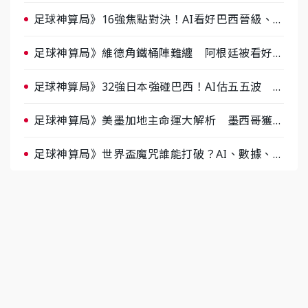
醺企劃台韓拼酒文化大過招
足球神算局》16強焦點對決！AI看好巴西晉級、數
據派力挺挪威
足球神算局》維德角鐵桶陣難纏 阿根廷被看好下
半場破局晉級
足球神算局》32強日本強碰巴西！AI估五五波 牛
肉哥、小魚看好延長賽爆冷
足球神算局》美墨加地主命運大解析 墨西哥獲數
據與玄學雙點名
足球神算局》世界盃魔咒誰能打破？AI、數據、塔
羅齊開講 阿根廷連霸、日本闖8強成焦點