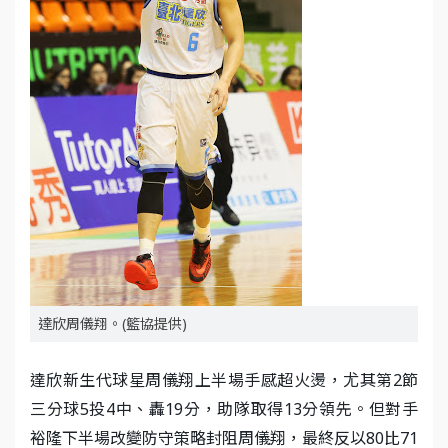
達欣周儀翔。(籃協提供)
達欣新生代球星周儀翔上半場手感超火燙，尤其第2節
三分球5投4中、轟19分，助隊取得13分領先。但對手
裕隆下半場改變防守策略封阻周儀翔，最終反以80比71