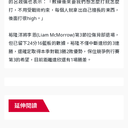
的呂政儒也表示：「教練後來要我們想怎麼打就怎麼
打，不用受戰術約束，每個人就拿出自己擅長的東西，
後面打很high。」
裕隆洋將李恩(Liam McMorrow)第3節拉傷背部退場，
但已留下24分16籃板的數據，裕隆不僅中斷達欣的3連
勝，還確定取得本季對戰3勝2敗優勢，保住競爭例行賽
第3的希望，目前距離達欣還有1場勝差。
延伸閱讀