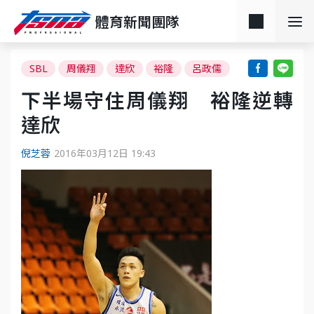
體育新聞團隊
SBL
周儀翔
達欣
裕隆
呂政儒
下半場守住周儀翔 裕隆逆轉
達欣
倪芝蓉
2016年03月12日 19:43