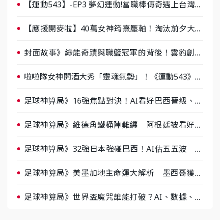
【運動543】-EP3 夢幻連動!當職棒傳奇遇上台灣女
棒 8/29熱血傳承
【應援開麥啦】40萬女神筠熹壓軸！淘汰前夕大混
戰，蔡尚樺驚艷：一個比一個會-ep2
封面故事》綠能奇蹟與職籃冠軍的背後！雲豹創辦
人張建偉做客《封面故事》大談「心酸創業學」
啦啦隊女神開酒大秀「靈魂氣勢」！《運動543》微
醺企劃台韓拼酒文化大過招
足球神算局》16強焦點對決！AI看好巴西晉級、數
據派力挺挪威
足球神算局》維德角鐵桶陣難纏 阿根廷被看好下
半場破局晉級
足球神算局》32強日本強碰巴西！AI估五五波 牛
肉哥、小魚看好延長賽爆冷
足球神算局》美墨加地主命運大解析 墨西哥獲數
據與玄學雙點名
足球神算局》世界盃魔咒誰能打破？AI、數據、塔
羅齊開講 阿根廷連霸、日本闖8強成焦點