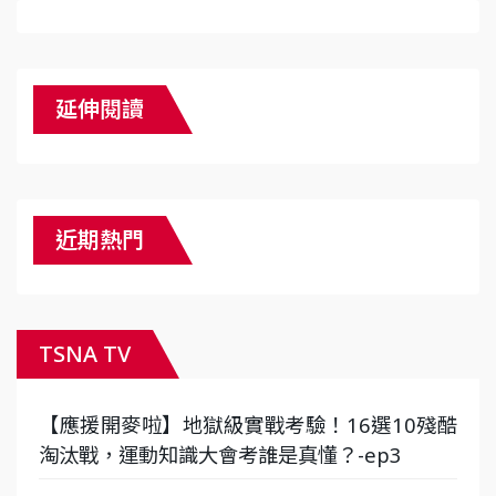
延伸閱讀
近期熱門
TSNA TV
【應援開麥啦】地獄級實戰考驗！16選10殘酷
淘汰戰，運動知識大會考誰是真懂？-ep3