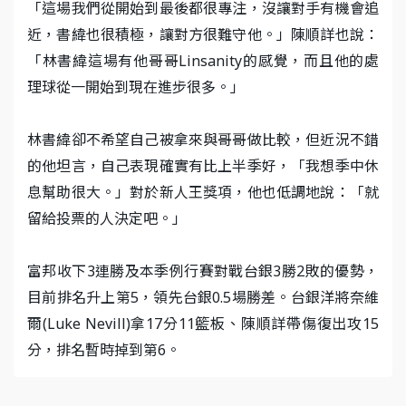
「這場我們從開始到最後都很專注，沒讓對手有機會追
近，書緯也很積極，讓對方很難守他。」陳順詳也說：
「林書緯這場有他哥哥Linsanity的感覺，而且他的處
理球從一開始到現在進步很多。」
林書緯卻不希望自己被拿來與哥哥做比較，但近況不錯
的他坦言，自己表現確實有比上半季好，「我想季中休
息幫助很大。」對於新人王獎項，他也低調地說：「就
留給投票的人決定吧。」
富邦收下3連勝及本季例行賽對戰台銀3勝2敗的優勢，
目前排名升上第5，領先台銀0.5場勝差。台銀洋將奈維
爾(Luke Nevill)拿17分11籃板、陳順詳帶傷復出攻15
分，排名暫時掉到第6。