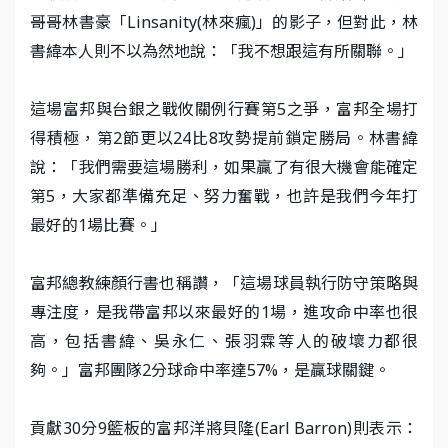
哥哥林書豪「Linsanity(林來瘋)」的影子，但對此，林
書緯本人則不以為然地說：「我不想跟這有所關聯。」
這場富邦與台銀之戰攸關例行賽第5之爭，富邦全場打
得積極，第2節更以24比8攻勢提前鎖定勝局。林書緯
說：「我們需要這場勝利，如果贏了有很大機會能確定
第5，大家都準備充足、努力奮戰，也許是我們今年打
最好的1場比賽。」
富邦總教練顏行書也稱讚，「這場球員執行防守策略與
專注度，是我帶富邦以來最好的1場，進攻命中率也很
高，包括書緯、吳永仁、張羽霖等人的破壞力都很
夠。」富邦團隊2分球命中率達57%，是贏球關鍵。
貢獻30分9籃板的富邦洋將貝隆(Earl Barron)則表示：