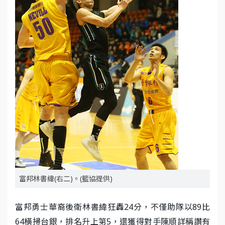
富邦林書緯(右二)。(籃協提供)
富邦勇士華裔後衛林書緯狂轟24分，不僅助隊以89比
64橫掃台銀，排名升上第5，還獲得對手陳順詳稱讚有