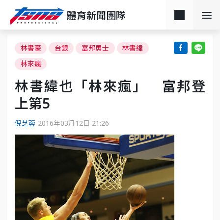
體育新聞團隊
林書豪
台銀
富邦勇士
林書緯
林來瘋
林書緯也「林來瘋」 富邦登
上第5
倪芝蓉
2016年03月12日 21:26