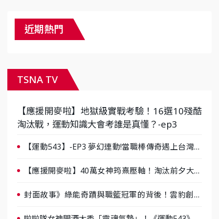
近期熱門
TSNA TV
【應援開麥啦】地獄級實戰考驗！16選10殘酷
淘汰戰，運動知識大會考誰是真懂？-ep3
【運動543】-EP3 夢幻連動!當職棒傳奇遇上台灣女
棒 8/29熱血傳承
【應援開麥啦】40萬女神筠熹壓軸！淘汰前夕大混
戰，蔡尚樺驚艷：一個比一個會-ep2
封面故事》綠能奇蹟與職籃冠軍的背後！雲豹創辦
人張建偉做客《封面故事》大談「心酸創業學」
啦啦隊女神開酒大秀「靈魂氣勢」！《運動543》微