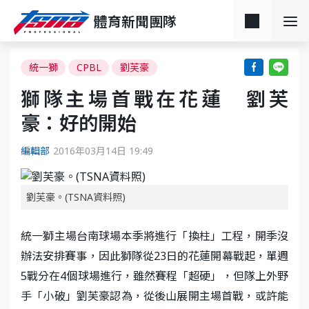
體育新聞團隊
統一獅
CPBL
劉芙豪
獅隊主場首戰在花蓮 劉芙
豪：好的開始
編輯部
2016年03月14日 19:49
劉芙豪。(TSNA資料照)
統一獅主場台南球場本季將進行「換柱」工程，開季沒
辦法安排賽事，因此獅隊從23日的花蓮開幕戰起，單週
5戰分在4個球場進行，雖然賽程「超硬」，但隊上外野
手「小破」劉芙豪認為，從後山展開主場首戰，或許能