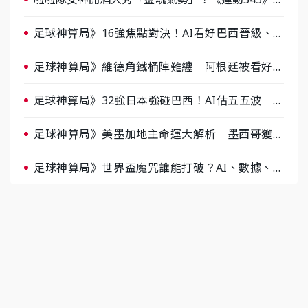
醺企劃台韓拼酒文化大過招
足球神算局》16強焦點對決！AI看好巴西晉級、數
據派力挺挪威
足球神算局》維德角鐵桶陣難纏 阿根廷被看好下
半場破局晉級
足球神算局》32強日本強碰巴西！AI估五五波 牛
肉哥、小魚看好延長賽爆冷
足球神算局》美墨加地主命運大解析 墨西哥獲數
據與玄學雙點名
足球神算局》世界盃魔咒誰能打破？AI、數據、塔
羅齊開講 阿根廷連霸、日本闖8強成焦點