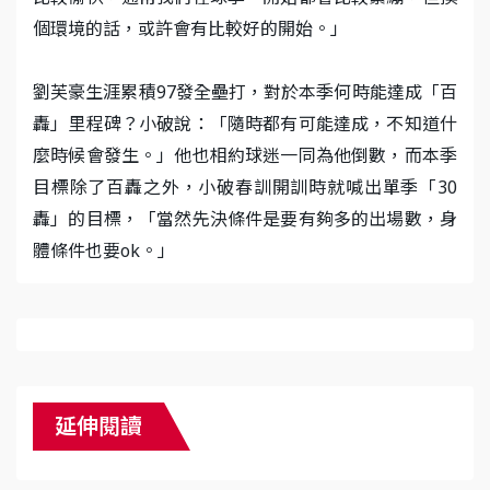
個環境的話，或許會有比較好的開始。」
劉芙豪生涯累積97發全壘打，對於本季何時能達成「百
轟」里程碑？小破說：「隨時都有可能達成，不知道什
麼時候會發生。」他也相約球迷一同為他倒數，而本季
目標除了百轟之外，小破春訓開訓時就喊出單季「30
轟」的目標，「當然先決條件是要有夠多的出場數，身
體條件也要ok。」
延伸閱讀