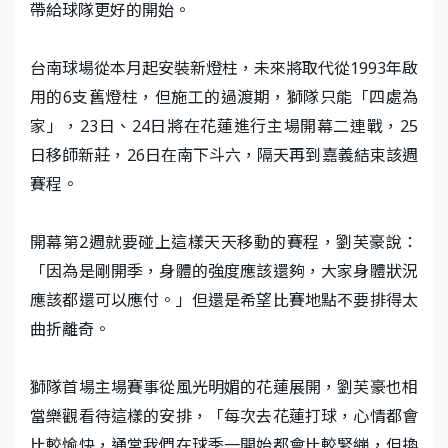
帶給球隊更好的開始。
台南球場從本月起安裝新燈柱，未來將取代從1993年啟
用的6支舊燈柱，但施工的過渡期，獅隊只能「四處為
家」，23日、24日將在花蓮進行主場開幕二連戰，25
日移師新莊，26日在南下斗六，隔天再到嘉義結束該週
賽程。
開幕第2週就要碰上這樣天天移動的賽程，劉芙豪說：
「因為是剛開季，身體的強度應該還夠，大家身體狀況
應該都還可以應付。」但還是希望比賽地點不要排得太
曲折離奇。
獅隊首場主場賽事從風光明媚的花蓮展開，劉芙豪也相
當樂觀看待這樣的安排，「每次去花蓮打球，心情都會
比較愉快，通常我們在球季一開始都會比較緊繃，但換