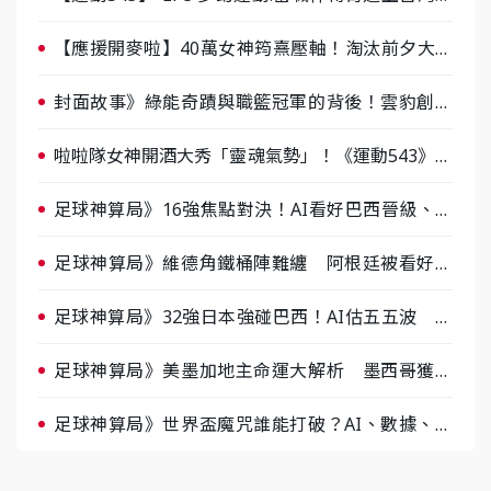
棒 8/29熱血傳承
【應援開麥啦】40萬女神筠熹壓軸！淘汰前夕大混
戰，蔡尚樺驚艷：一個比一個會-ep2
封面故事》綠能奇蹟與職籃冠軍的背後！雲豹創辦
人張建偉做客《封面故事》大談「心酸創業學」
啦啦隊女神開酒大秀「靈魂氣勢」！《運動543》微
醺企劃台韓拼酒文化大過招
足球神算局》16強焦點對決！AI看好巴西晉級、數
據派力挺挪威
足球神算局》維德角鐵桶陣難纏 阿根廷被看好下
半場破局晉級
足球神算局》32強日本強碰巴西！AI估五五波 牛
肉哥、小魚看好延長賽爆冷
足球神算局》美墨加地主命運大解析 墨西哥獲數
據與玄學雙點名
足球神算局》世界盃魔咒誰能打破？AI、數據、塔
羅齊開講 阿根廷連霸、日本闖8強成焦點