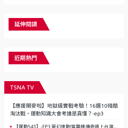
延伸閱讀
近期熱門
TSNA TV
【應援開麥啦】地獄級實戰考驗！16選10殘酷
淘汰戰，運動知識大會考誰是真懂？-ep3
【運動543】-EP3 夢幻連動!當職棒傳奇遇上台灣女