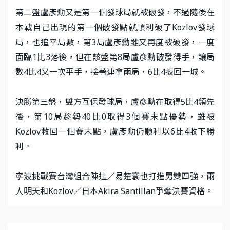
第二盤盧彥勳又是第一個發球局就被破發，不過隨後在
本戰自己出現的第一個破發點就順利破了Kozlov發球
局，也追平局數，第3局盧彥勳雖又再度被破發，一度
面臨1比3落後，但在該盤第8局盧彥勳破發得手，讓局
數4比4又一次平手，接著連拿兩局，6比4扳回一城。
決勝第三盤，雙方互保發球局，盧彥勳在取得5比4領先
後，第10局趁勢40比0取得3個賽末點優勢，雖被
Kozlov救回一個賽末點，盧彥勳仍順利以6比4收下勝
利。
寧波挑戰賽台灣組合陳迪／易楚寰也打進男雙四強，兩
人明天和Kozlov／日本Akira Santillan爭奪決賽資格。