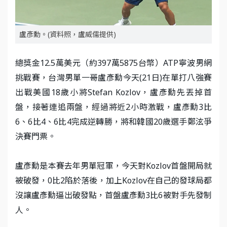
盧彥勳。(資料照，盧威儒提供)
總獎金12.5萬美元（約397萬5875台幣）ATP寧波男網
挑戰賽，台灣男單一哥盧彥勳今天(21日)在單打八強賽
出戰美國18歲小將Stefan Kozlov，盧彥勳先丟掉首
盤，接著連追兩盤，經過將近2小時激戰，盧彥勳3比
6、6比4、6比4完成逆轉勝，將和韓國20歲選手鄭泫爭
決賽門票。
盧彥勳是本賽去年男單冠軍，今天對Kozlov首盤開局就
被破發，0比2陷於落後，加上Kozlov在自己的發球局都
沒讓盧彥勳逼出破發點，首盤盧彥勳3比6被對手先發制
人。