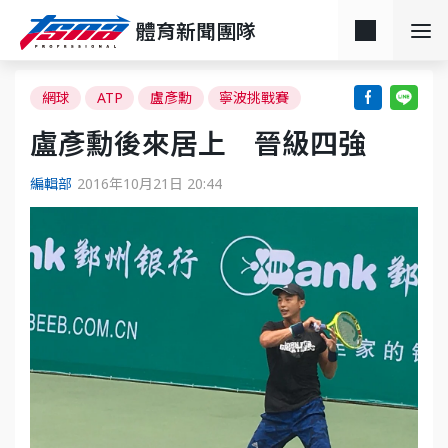
體育新聞團隊
網球
ATP
盧彥勳
寧波挑戰賽
盧彥勳後來居上 晉級四強
編輯部
2016年10月21日 20:44