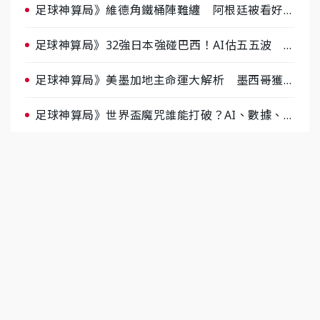
足球神算局》維德角鐵桶陣難纏 阿根廷被看好下
半場破局晉級
足球神算局》32強日本強碰巴西！AI估五五波 牛
肉哥、小魚看好延長賽爆冷
足球神算局》美墨加地主命運大解析 墨西哥獲數
據與玄學雙點名
足球神算局》世界盃魔咒誰能打破？AI、數據、塔
羅齊開講 阿根廷連霸、日本闖8強成焦點