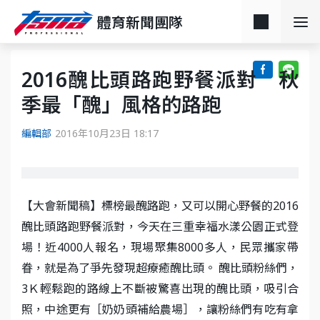
體育新聞團隊
2016醜比頭路跑野餐派對 秋
季最「醜」風格的路跑
編輯部
2016年10月23日 18:17
【大會新聞稿】標榜最醜路跑，又可以開心野餐的2016
醜比頭路跑野餐派對，今天在三重幸福水漾公園正式登
場！近4000人報名，現場聚集8000多人，民眾攜家帶
眷，就是為了爭先發現超療癒醜比頭。 醜比頭粉絲們，
3Ｋ輕鬆跑的路線上不斷被驚喜出現的醜比頭，吸引合
照，中途更有［奶奶頭補給農場］，讓粉絲們有吃有拿