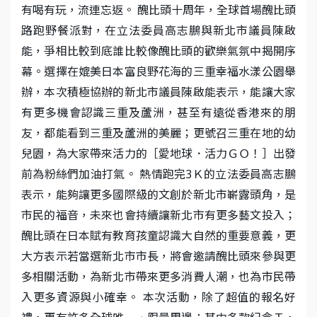
有喝有玩，流連忘返。 醜比頭十周年，全球首場醜比頭
路跑野餐派對，在立法委員高志鵬與新北市議員陳啟
能，爭相比較到底誰比較像醜比頭的歡樂氣氛中揭開序
幕。選擇在媲美日本富良野花海的三重幸福水漾公園舉
辦，本次積極協辦的新北市議員陳啟能表示，能讓大家
有更多機會認識三重及蘆洲，甚至有遠從香港來的朋
友，都能看到三重及蘆洲的美麗；更號召三重在地的幼
兒園，為大家帶來活力的［愛地球．活力ＧＯ！］出發
前為粉絲們加油打氣。 熱情跑完3Ｋ的立法委員高志鵬
表示，能夠讓更多國際級的文創於新北市嶄露頭角，是
市民的福音，未來也會持續讓新北市有更多藝文投入；
醜比頭在日本賦有教育孩童認識大自然的重要意義，更
大方表示若當選新北市市長，將會邀請醜比頭來參與更
多相關活動，為新北市帶來更多消費人潮，也為市民帶
入更多資源與小確幸。 本次活動，除了超值的報名好