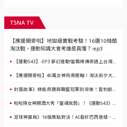
TSNA TV
【應援開麥啦】地獄級實戰考驗！16選10殘酷
淘汰戰，運動知識大會考誰是真懂？-ep3
【運動543】-EP3 夢幻連動!當職棒傳奇遇上台灣女
棒 8/29熱血傳承
【應援開麥啦】40萬女神筠熹壓軸！淘汰前夕大混
戰，蔡尚樺驚艷：一個比一個會-ep2
封面故事》綠能奇蹟與職籃冠軍的背後！雲豹創辦
人張建偉做客《封面故事》大談「心酸創業學」
啦啦隊女神開酒大秀「靈魂氣勢」！《運動543》微
醺企劃台韓拼酒文化大過招
足球神算局》16強焦點對決！AI看好巴西晉級、數
據派力挺挪威