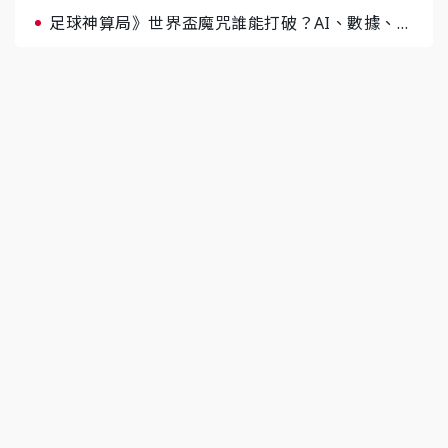
足球神算局》世界盃魔咒誰能打破？AI、數據、塔
羅齊開講 阿根廷連霸、日本闖8強成焦點