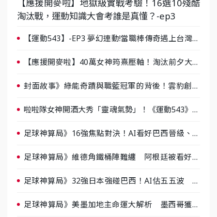
【應援開麥啦】地獄級實戰考驗！16選10殘酷
淘汰戰，運動知識大會考誰是真懂？-ep3
【運動543】-EP3 夢幻連動!當職棒傳奇遇上台灣女
棒 8/29熱血傳承
【應援開麥啦】40萬女神筠熹壓軸！淘汰前夕大混
戰，蔡尚樺驚艷：一個比一個會-ep2
封面故事》綠能奇蹟與職籃冠軍的背後！雲豹創辦
人張建偉做客《封面故事》大談「心酸創業學」
啦啦隊女神開酒大秀「靈魂氣勢」！《運動543》微
醺企劃台韓拼酒文化大過招
足球神算局》16強焦點對決！AI看好巴西晉級、數
據派力挺挪威
足球神算局》維德角鐵桶陣難纏 阿根廷被看好下
半場破局晉級
足球神算局》32強日本強碰巴西！AI估五五波 牛
肉哥、小魚看好延長賽爆冷
足球神算局》美墨加地主命運大解析 墨西哥獲數
據與玄學雙點名