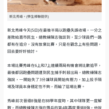
新北秀峰。(學生棒聯提供)
新北秀峰今天(5日)在最後半局以跑壘失誤收場，一分之
差敗給嘉市民生，總教練陳志強談到，至少球員們一路
都有在追分，沒有放棄比賽，只是在觀念上有些問題，
回去要好好檢討。
本場比賽秀峰在6上和7上連續兩局有機會將比數追平，
最後都因跑壘問題遭到民生捕手刺殺出局，總教練陳志
強說，一開始失了3分讓球員開始有壓力，加上投手隔
場及球員本身穩定性不夠，而輸了這場比賽。
秀峰前次晉級8強是在88學年度時，其中球隊更一度解
散，而總教練陳志強在帶兵的第4年再度重返8強，他說