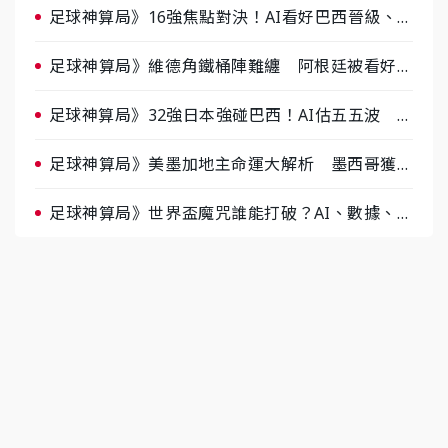
足球神算局》16強焦點對決！AI看好巴西晉級、數
據派力挺挪威
足球神算局》維德角鐵桶陣難纏 阿根廷被看好下
半場破局晉級
足球神算局》32強日本強碰巴西！AI估五五波 牛
肉哥、小魚看好延長賽爆冷
足球神算局》美墨加地主命運大解析 墨西哥獲數
據與玄學雙點名
足球神算局》世界盃魔咒誰能打破？AI、數據、塔
羅齊開講 阿根廷連霸、日本闖8強成焦點