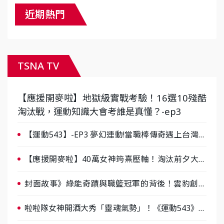
近期熱門
TSNA TV
【應援開麥啦】地獄級實戰考驗！16選10殘酷
淘汰戰，運動知識大會考誰是真懂？-ep3
【運動543】-EP3 夢幻連動!當職棒傳奇遇上台灣女
棒 8/29熱血傳承
【應援開麥啦】40萬女神筠熹壓軸！淘汰前夕大混
戰，蔡尚樺驚艷：一個比一個會-ep2
封面故事》綠能奇蹟與職籃冠軍的背後！雲豹創辦
人張建偉做客《封面故事》大談「心酸創業學」
啦啦隊女神開酒大秀「靈魂氣勢」！《運動543》微
醺企劃台韓拼酒文化大過招