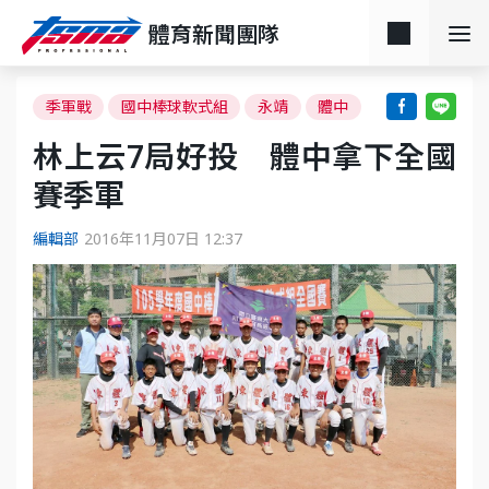
體育新聞團隊
季軍戰
國中棒球軟式組
永靖
體中
林上云7局好投 體中拿下全國
賽季軍
編輯部
2016年11月07日 12:37