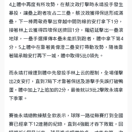
4上體中再度有所攻勢，在蔡汶政打擊時永靖投手發生
暴投，讓壘上跑者攻占二三壘，蔡汶政獲得保送形成滿
壘，下一棒周敬奇擊出穿越中間防線的安打拿下1分，
接著林上云獲得四壞保送擠回1分，羅紹延擊出一壘滾
地球，一壘手選擇傳本壘未能抓到跑者，體中拿下第4
分，5上體中在靠著黃偉澄二壘安打帶動攻勢，隨後靠
著陽承翰安打再下一城，體中取得5比0領先。
而永靖打線遭到體中先發投手林上云的壓制，全場僅擊
出2支安打，直到7局下才靠著保送及游擊手失誤打破鴨
蛋，體中加上7上追加的2分，最後就以9比2擊敗永靖拿
下季軍。
賽後永靖總教練蔡全欽表示，球隊一路從縣賽打到全國
賽已經拿下12連勝的紀錄，直到4強戰才吞下敗戰，回