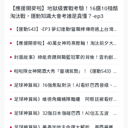
【應援開麥啦】地獄級實戰考驗！16選10殘酷
淘汰戰，運動知識大會考誰是真懂？-ep3
【運動543】-EP3 夢幻連動!當職棒傳奇遇上台灣女
棒 8/29熱血傳承
【應援開麥啦】40萬女神筠熹壓軸！淘汰前夕大混
戰，蔡尚樺驚艷：一個比一個會-ep2
封面故事》綠能奇蹟與職籃冠軍的背後！雲豹創辦
人張建偉做客《封面故事》大談「心酸創業學」
啦啦隊女神開酒大秀「靈魂氣勢」！《運動543》微
醺企劃台韓拼酒文化大過招
足球神算局》16強焦點對決！AI看好巴西晉級、數
據派力挺挪威
足球神算局》維德角鐵桶陣難纏 阿根廷被看好下
半場破局晉級
足球神算局》32強日本強碰巴西！AI估五五波 牛
肉哥、小魚看好延長賽爆冷
足球神算局》美墨加地主命運大解析 墨西哥獲數