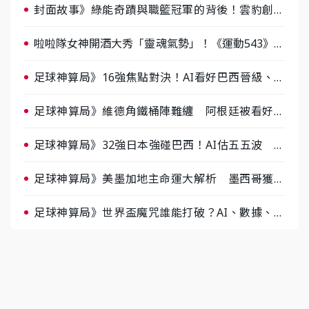
封面故事》綠能奇蹟與職籃冠軍的背後！雲豹創辦
人張建偉做客《封面故事》大談「心酸創業學」
啦啦隊女神開酒大秀「靈魂氣勢」！《運動543》微
醺企劃台韓拼酒文化大過招
足球神算局》16強焦點對決！AI看好巴西晉級、數
據派力挺挪威
足球神算局》維德角鐵桶陣難纏 阿根廷被看好下
半場破局晉級
足球神算局》32強日本強碰巴西！AI估五五波 牛
肉哥、小魚看好延長賽爆冷
足球神算局》美墨加地主命運大解析 墨西哥獲數
據與玄學雙點名
足球神算局》世界盃魔咒誰能打破？AI、數據、塔
羅齊開講 阿根廷連霸、日本闖8強成焦點