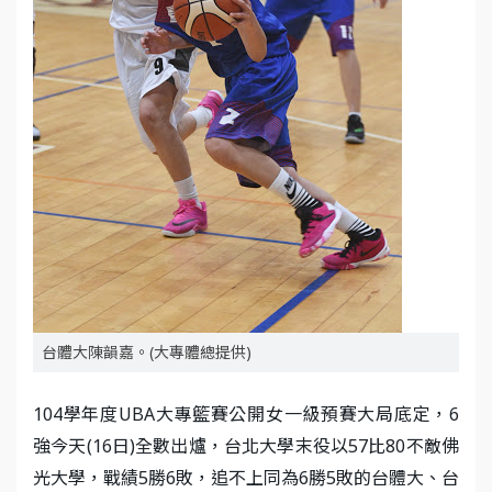
台體大陳韻嘉。(大專體總提供)
104學年度UBA大專籃賽公開女一級預賽大局底定，6
強今天(16日)全數出爐，台北大學末役以57比80不敵佛
光大學，戰績5勝6敗，追不上同為6勝5敗的台體大、台