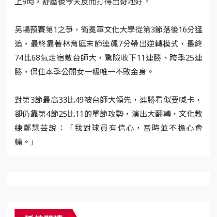
上9時，舒壓後今天反而打得出奇地好。
另場預賽第1之爭，衛冕軍文化大學從第3節落後16分猛
追，最終靠著林育庭末節連飆7分帶出逆轉模式，最終
74比68氣走宿敵台師大，驚險收下11連勝、跨季25連
勝，保住本季公開女一級唯一不敗金身。
對第3節最高33比49被台師大領先，連勝看似要喊卡，
卻仍靠第4節25比11的單節攻勢，演出大翻轉，文化教
練鄭慧芸說：「我對球員有信心，當時並不擔心會
輸。」