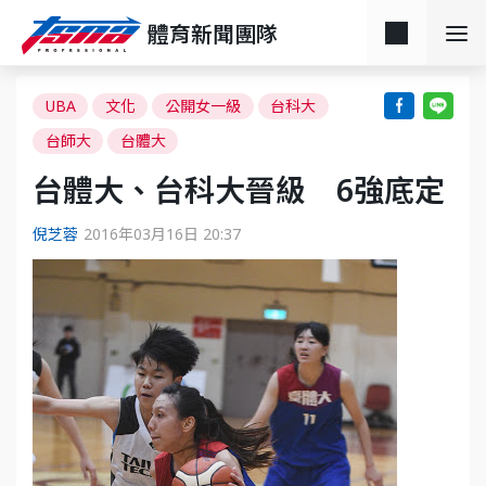
體育新聞團隊
UBA
文化
公開女一級
台科大
台師大
台體大
台體大、台科大晉級 6強底定
倪芝蓉
2016年03月16日 20:37