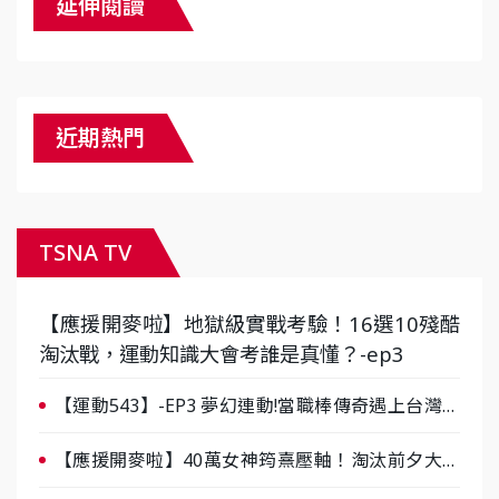
延伸閱讀
近期熱門
TSNA TV
【應援開麥啦】地獄級實戰考驗！16選10殘酷
淘汰戰，運動知識大會考誰是真懂？-ep3
【運動543】-EP3 夢幻連動!當職棒傳奇遇上台灣女
棒 8/29熱血傳承
【應援開麥啦】40萬女神筠熹壓軸！淘汰前夕大混
戰，蔡尚樺驚艷：一個比一個會-ep2