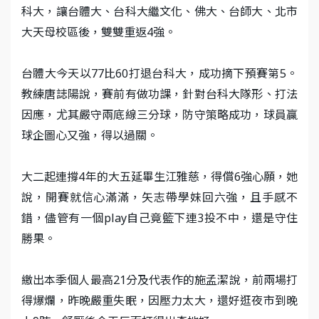
科大，讓台體大、台科大繼文化、佛大、台師大、北市
大天母校區後，雙雙重返4強。
台體大今天以77比60打退台科大，成功摘下預賽第5。
教練唐誌陽說，賽前有做功課，針對台科大隊形、打法
因應，尤其嚴守兩底線三分球，防守策略成功，球員贏
球企圖心又強，得以過關。
大二起連撐4年的大五延畢生江雅慈，得償6強心願，她
說，開賽就信心滿滿，矢志帶學妹回六強，且手感不
錯，儘管有一個play自己竟籃下連3投不中，還是守住
勝果。
繳出本季個人最高21分及代表作的施孟潔說，前兩場打
得爆爛，昨晚嚴重失眠，因壓力太大，還好逛夜市到晚