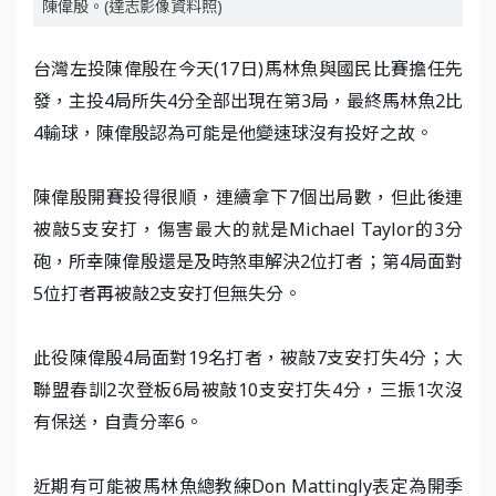
陳偉殷。(達志影像資料照)
台灣左投陳偉殷在今天(17日)馬林魚與國民比賽擔任先
發，主投4局所失4分全部出現在第3局，最終馬林魚2比
4輸球，陳偉殷認為可能是他變速球沒有投好之故。
陳偉殷開賽投得很順，連續拿下7個出局數，但此後連
被敲5支安打，傷害最大的就是Michael Taylor的3分
砲，所幸陳偉殷還是及時煞車解決2位打者；第4局面對
5位打者再被敲2支安打但無失分。
此役陳偉殷4局面對19名打者，被敲7支安打失4分；大
聯盟春訓2次登板6局被敲10支安打失4分，三振1次沒
有保送，自責分率6。
近期有可能被馬林魚總教練Don Mattingly表定為開季