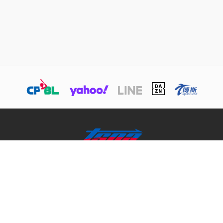
關於TSNA
業務介紹
商務合作聯絡
© 本網站版權屬於TSNA所有，未經本站同意，請勿擅用文字及圖案