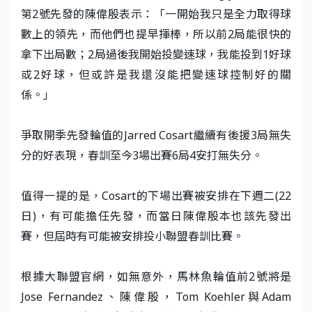
第2號先發的陳偉殷表示：「一開始我只是全力取得球
數上的領先，而他們也提早揮棒，所以前2局能很快的
拿下出局數；2局過後我開始投變速球，我能投到1好球
或2好球，但或許是我還沒能把變速球控制好的關
係。」
爭取開季先發輪值的Jarred Cosart繼續有後援3局無失
分的好表現，春訓至今3場出賽6局4安打無失分。
值得一提的是，Cosart的下場出賽被安排在下週二(22
日)，有可能擔任先發，而當日陳偉殷本也該先發出
賽，但屆時有可能被安排投小聯盟春訓比賽。
根據大聯盟官網，如無意外，馬林魚輪值前2號將是
Jose Fernandez、陳偉殷，Tom Koehler與Adam