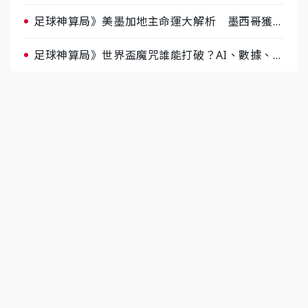
肉哥、小魚看好延長賽爆冷
足球神算局》美墨加地主命運大解析 墨西哥獲數
據與玄學雙點名
足球神算局》世界盃魔咒誰能打破？AI、數據、塔
羅齊開講 阿根廷連霸、日本闖8強成焦點