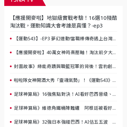
【應援開麥啦】地獄級實戰考驗！16選10殘酷
淘汰戰，運動知識大會考誰是真懂？-ep3
【運動543】-EP3 夢幻連動!當職棒傳奇遇上台灣女
棒 8/29熱血傳承
【應援開麥啦】40萬女神筠熹壓軸！淘汰前夕大混
戰，蔡尚樺驚艷：一個比一個會-ep2
封面故事》綠能奇蹟與職籃冠軍的背後！雲豹創辦
人張建偉做客《封面故事》大談「心酸創業學」
啦啦隊女神開酒大秀「靈魂氣勢」！《運動543》微
醺企劃台韓拼酒文化大過招
足球神算局》16強焦點對決！AI看好巴西晉級、數
據派力挺挪威
足球神算局》維德角鐵桶陣難纏 阿根廷被看好下
半場破局晉級
足球神算局》32強日本強碰巴西！AI估五五波 牛