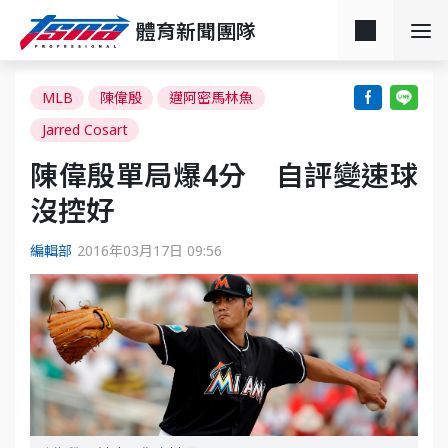
體育新聞團隊
MLB
陳偉殷
邁阿密馬林魚
Jarred Cosart
陳偉殷單局爆4分 自評變速球
沒控好
編輯部
2016年03月17日 09:56