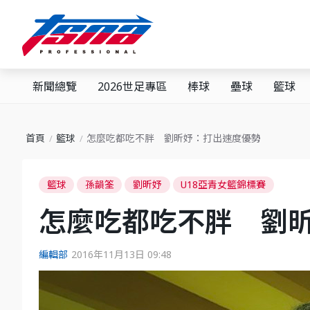
新聞總覽
2026世足專區
棒球
壘球
籃球
首頁
籃球
怎麼吃都吃不胖 劉昕妤：打出速度優勢
籃球
孫韻筌
劉昕妤
U18亞青女籃錦標賽
怎麼吃都吃不胖 劉
編輯部
2016年11月13日 09:48