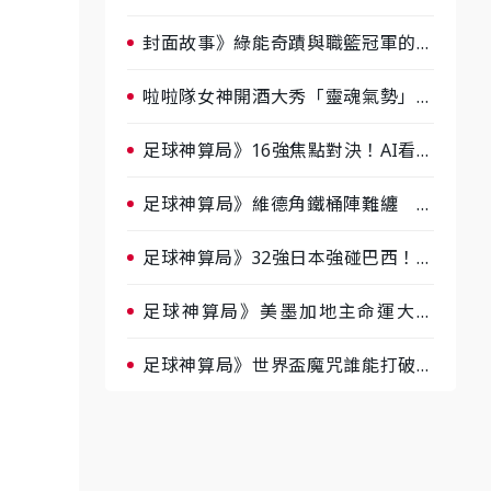
淘汰前夕大混戰，蔡尚樺驚艷：一個
比一個會-ep2
封面故事》綠能奇蹟與職籃冠軍的背
後！雲豹創辦人張建偉做客《封面故
事》大談「心酸創業學」
啦啦隊女神開酒大秀「靈魂氣勢」！
《運動543》微醺企劃台韓拼酒文化
大過招
足球神算局》16強焦點對決！AI看好
巴西晉級、數據派力挺挪威
足球神算局》維德角鐵桶陣難纏 阿
根廷被看好下半場破局晉級
足球神算局》32強日本強碰巴西！AI
估五五波 牛肉哥、小魚看好延長賽
爆冷
足球神算局》美墨加地主命運大解
析 墨西哥獲數據與玄學雙點名
足球神算局》世界盃魔咒誰能打破？
AI、數據、塔羅齊開講 阿根廷連
霸、日本闖8強成焦點