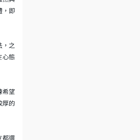
體，即
法，之
在心態
練希望
較厚的
友都還