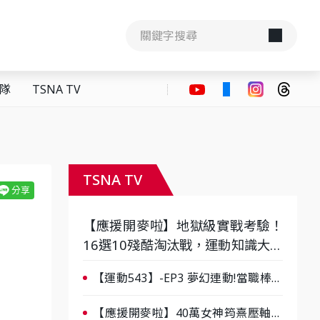
隊
TSNA TV
TSNA TV
【應援開麥啦】地獄級實戰考驗！
16選10殘酷淘汰戰，運動知識大會
考誰是真懂？-ep3
【運動543】-EP3 夢幻連動!當職棒傳
奇遇上台灣女棒 8/29熱血傳承
【應援開麥啦】40萬女神筠熹壓軸！