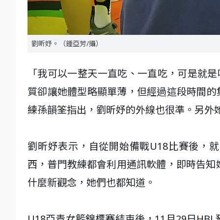
劉昕妤。（鍾亞芳/攝）
「我可以一整天一直吃、一直吃，可是就是
質卻讓她體型略顯單薄，但經過這段時間的
練孫韻筌指出，劉昕妤的外線也很準。另外
劉昕妤表示，自從開始備戰U18比賽後，
西，普門教練都會利用通訊軟體，即時告知
什麼新觀念，她們也都知道。
U18亞青女籃錦標賽結束後，11月29日H