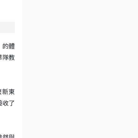
」的體
華隊教
麼新東
接收了
雖然與