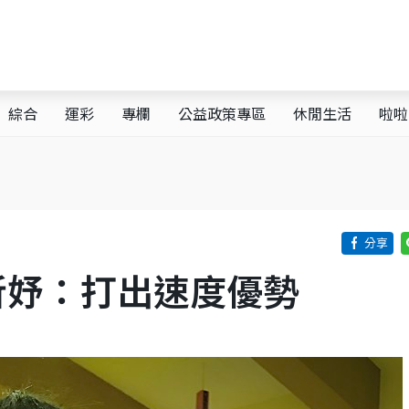
綜合
運彩
專欄
公益政策專區
休閒生活
啦啦
昕妤：打出速度優勢