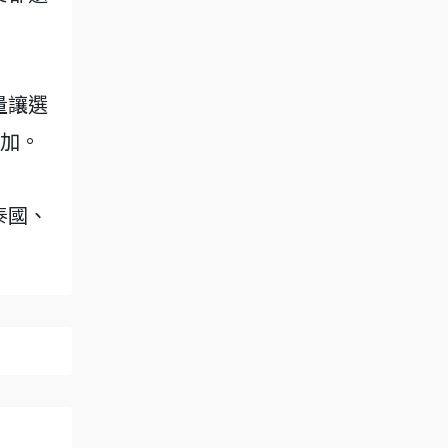
量讓選
加。
泰國、