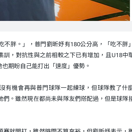
吃不胖。」，普門劉昕妤有180公分高，「吃不胖
集訓，對抗性與之前相較之下已有增加，且U18中
她也期盼自己能打出「速度」優勢。
就沒有機會再與普門球隊一起練球，但球隊教了什
她們。雖然現在都尚未與隊友們搭配過，但是球隊
BL預賽就開打，雖然時間不算充裕，但劉昕妤表示，