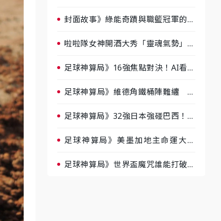
淘汰前夕大混戰，蔡尚樺驚艷：一個
比一個會-ep2
封面故事》綠能奇蹟與職籃冠軍的背
後！雲豹創辦人張建偉做客《封面故
事》大談「心酸創業學」
啦啦隊女神開酒大秀「靈魂氣勢」！
《運動543》微醺企劃台韓拼酒文化
大過招
足球神算局》16強焦點對決！AI看好
巴西晉級、數據派力挺挪威
足球神算局》維德角鐵桶陣難纏 阿
根廷被看好下半場破局晉級
足球神算局》32強日本強碰巴西！AI
估五五波 牛肉哥、小魚看好延長賽
爆冷
足球神算局》美墨加地主命運大解
析 墨西哥獲數據與玄學雙點名
足球神算局》世界盃魔咒誰能打破？
AI、數據、塔羅齊開講 阿根廷連
霸、日本闖8強成焦點