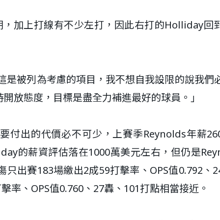
已到期，加上打線有不少左打，因此右打的Holliday回
：「當然這是被列為考慮的項目，我不想自我設限的說我們
持開放態度，目標是盡全力補進最好的球員。」
所要付出的代價必不可少，上賽季Reynolds年薪26
liday的薪資評估落在1000萬美元左右，但仍是Reyn
傷只出賽183場繳出2成59打擊率、OPS值0.792、
7打擊率、OPS值0.760、27轟、101打點相當接近。