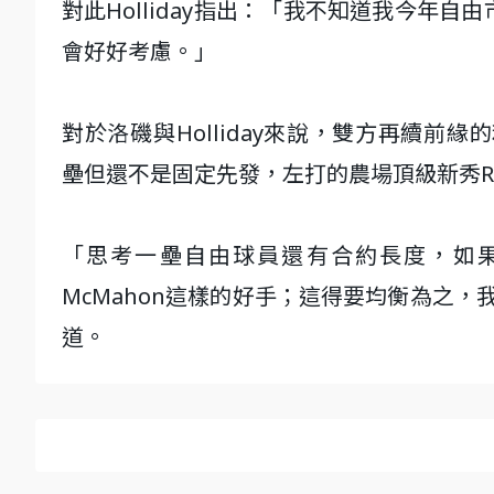
對此Holliday指出：「我不知道我今年
會好好考慮。」
對於洛磯與Holliday來說，雙方再續前緣的利多是，
壘但還不是固定先發，左打的農場頂級新秀Rya
「思考一壘自由球員還有合約長度，如果
McMahon這樣的好手；這得要均衡為之，我
道。