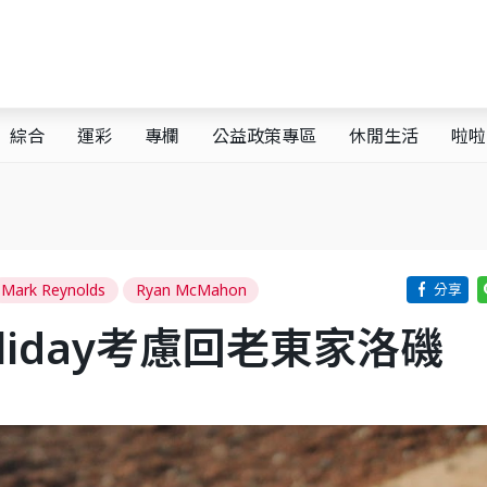
綜合
運彩
專欄
公益政策專區
休閒生活
啦啦
Mark Reynolds
Ryan McMahon
liday考慮回老東家洛磯