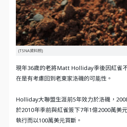
(TSNA資料照)
現年36歲的老將Matt Holliday季後因紅
在是有考慮回到老東家洛磯的可能性。
Holliday大聯盟生涯前5年效力於洛磯，
於2010年季前與紅雀簽下7年1億2000萬
執行而以100萬美元買斷。