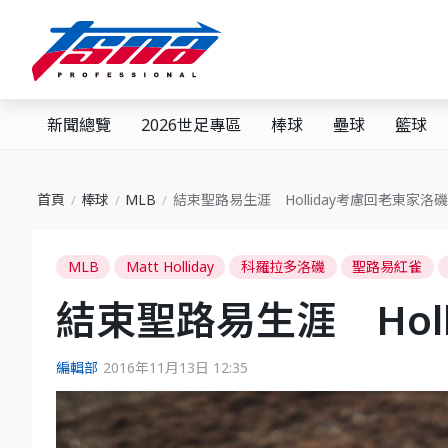
新聞總覽
2026世足專區
棒球
壘球
籃球
首頁
棒球
MLB
結束聖路易生涯 Holliday考慮回老東家洛磯
MLB
Matt Holliday
科羅拉多洛磯
聖路易紅雀
結束聖路易生涯 Hol
編輯部
2016年11月13日 12:35