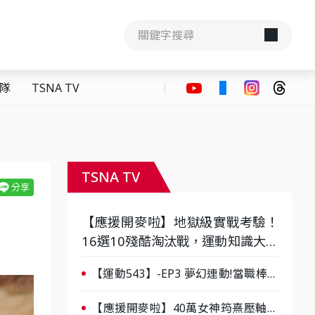
隊
TSNA TV
TSNA TV
【應援開麥啦】地獄級實戰考驗！
16選10殘酷淘汰戰，運動知識大會
考誰是真懂？-ep3
【運動543】-EP3 夢幻連動!當職棒傳
奇遇上台灣女棒 8/29熱血傳承
【應援開麥啦】40萬女神筠熹壓軸！