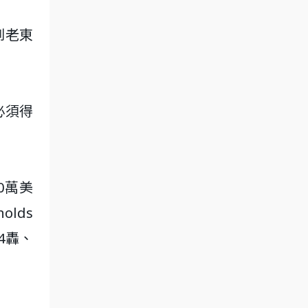
到老東
必須得
0萬美
olds
24轟、