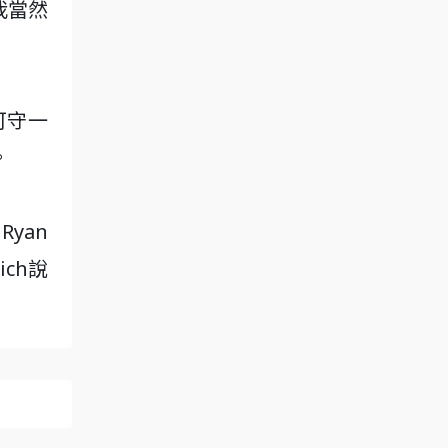
我當然
n可守一
。
yan
ch說