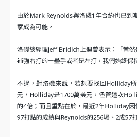
由於Mark Reynolds與洛磯1年合約也
家成為可能。
洛磯總經理Jeff Bridich上週曾表示
補強右打的一壘手或者是左打，我們始終保
不過，對洛磯來說，若想要找回Holliday
元，Holliday是1700萬美元，儘管這次Hol
的4倍；而且重點在於，最近2年Holliday因
97打點的成績與Reynolds的256場、2成5