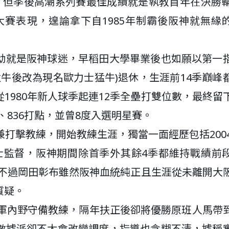
，但季後高潮系列賽最佳成績就是執教首年在決勝輪
大賽表現，遑論拿下自1985年制霸後阪神就無緣
幼就是阪神球迷，早稻田大學畢業後也如願以第一
猛牛後改為現名歐力士猛牛)退休，生涯前14季巔峰
1980年新人球季起連12季全壘打雙位數，最終留
壘打、836打點，並曾8度入選明星賽。
打擊教練，開始教練生涯，獨當一面經歷包括2004
力士監督，阪神期間除首季外其餘4季都維持戰績前
勝。不過岡田彰布雖然阪神血統純正且生涯從未離開大
質疑。
一軍內野守備教練，隔年扶正後卻將優勝原班人馬帶
數據派卻不太會改變調度，指導也含糊不清，據稱