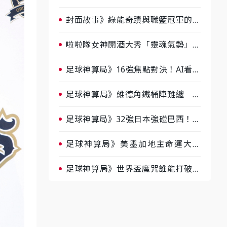
淘汰前夕大混戰，蔡尚樺驚艷：一個
比一個會-ep2
封面故事》綠能奇蹟與職籃冠軍的背
後！雲豹創辦人張建偉做客《封面故
事》大談「心酸創業學」
啦啦隊女神開酒大秀「靈魂氣勢」！
《運動543》微醺企劃台韓拼酒文化
大過招
足球神算局》16強焦點對決！AI看好
巴西晉級、數據派力挺挪威
足球神算局》維德角鐵桶陣難纏 阿
根廷被看好下半場破局晉級
足球神算局》32強日本強碰巴西！AI
估五五波 牛肉哥、小魚看好延長賽
爆冷
足球神算局》美墨加地主命運大解
析 墨西哥獲數據與玄學雙點名
足球神算局》世界盃魔咒誰能打破？
AI、數據、塔羅齊開講 阿根廷連
霸、日本闖8強成焦點