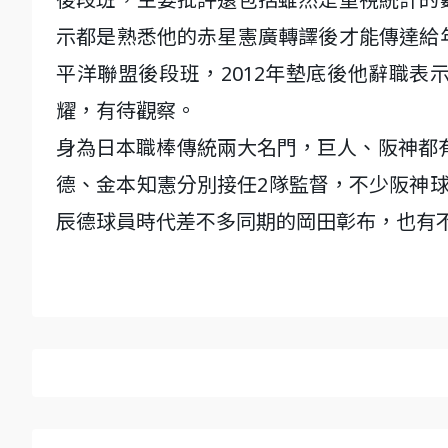
示都是熟悉他的赤星憲廣轉譯後才能傳達給
平洋聯盟後段班，2012年墊底後他辭職
耀，有待觀察。
身為日本職棒傳統兩大名門，巨人、阪神都有
德、金本知憲分別接任2隊監督，不少阪神
辰德球員時代差不多同期的岡田彰布，也有