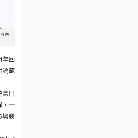
迄今未
明年回
討論範
統豪門
彈，一
5場勝