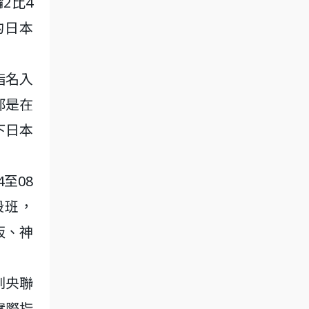
2比4
的日本
指名入
都是在
下日本
至08
段班，
阪、神
到央聯
實際指