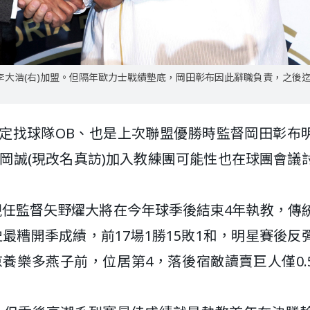
棒李大浩(右)加盟。但隔年歐力士戰績墊底，岡田彰布因此辭職負責，之後
內定找球隊OB、也是上次聯盟優勝時監督岡田彰布
岡誠(現改名真訪)加入教練團可能性也在球團會議
現任監督矢野燿大將在今年球季後結束4年執教，傳
最糟開季成績，前17場1勝15敗1和，明星賽後反
京養樂多燕子前，位居第4，落後宿敵讀賣巨人僅0.