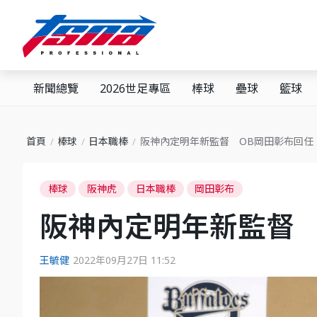
新聞總覽
2026世足專區
棒球
壘球
籃球
首頁
棒球
日本職棒
阪神內定明年新監督 OB岡田彰布回任
棒球
阪神虎
日本職棒
岡田彰布
阪神內定明年新監督 
王毓健
2022年09月27日 11:52