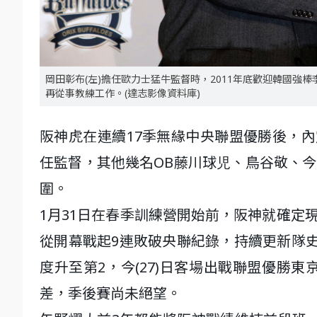
岡田彰布(左)擔任歐力士猛牛監督時，2011年底歡迎韓國強
再從事教練工作。(達志影像資料庫)
阪神虎在連續17季無緣中央聯盟優勝後，
任監督，其他幾名OB藤川球児、鳥谷敬、今
圍。
1月31日在春季訓練營開始前，阪神就確定
從開幕戰起9連敗破央聯紀錄，持續更新隊史
度升至第2，今(27)日客場出戰聯盟優勝東
差，季後賽尚未絕望。