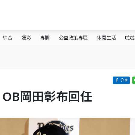
綜合
運彩
專欄
公益政策專區
休閒生活
啦啦
OB岡田彰布回任