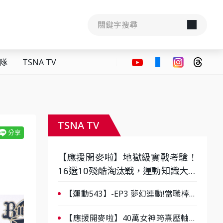
隊
TSNA TV
TSNA TV
【應援開麥啦】地獄級實戰考驗！
16選10殘酷淘汰戰，運動知識大會
考誰是真懂？-ep3
【運動543】-EP3 夢幻連動!當職棒傳
奇遇上台灣女棒 8/29熱血傳承
【應援開麥啦】40萬女神筠熹壓軸！