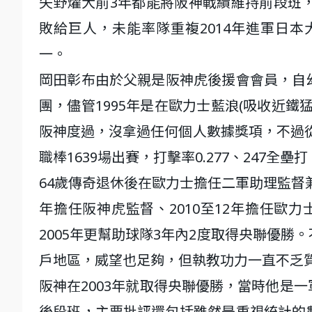
矢野燿大前3年都能將阪神戰績維持前段班
敗給巨人，未能率隊重複2014年進軍日本
一。
岡田彰布由於父親是阪神虎後援會會員，自
團，儘管1995年是在歐力士藍浪(吸收近鐵
阪神度過，沒拿過任何個人數據獎項，不過從
職棒1639場出賽，打擊率0.277、247全
64歲傳奇退休後在歐力士擔任二軍助理監督兼
年擔任阪神虎監督、2010至12年擔任歐
2005年更幫助球隊3年內2度取得央聯優
戶地區，威望也足夠，但執教功力一直不乏
阪神在2003年就取得央聯優勝，當時他是
後段班，主要批評還包括雖然是重視統計的