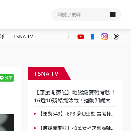
隊
TSNA TV
TSNA TV
【應援開麥啦】地獄級實戰考驗！
16選10殘酷淘汰戰，運動知識大會
考誰是真懂？-ep3
【運動543】-EP3 夢幻連動!當職棒傳
奇遇上台灣女棒 8/29熱血傳承
【應援開麥啦】40萬女神筠熹壓軸！