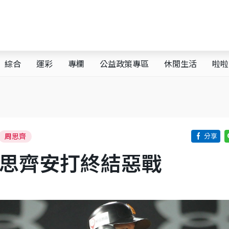
綜合
運彩
專欄
公益政策專區
休閒生活
啦啦
周思齊
周思齊安打終結惡戰