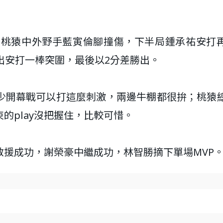
成桃猿中外野手藍寅倫腳撞傷，下半局鍾承祐安打
出安打一棒突圍，最後以2分差勝出。
少開幕戰可以打這麼刺激，兩邊牛棚都很拚；桃猿
的play沒把握住，比較可惜。
援成功，謝榮豪中繼成功，林智勝摘下單場MVP