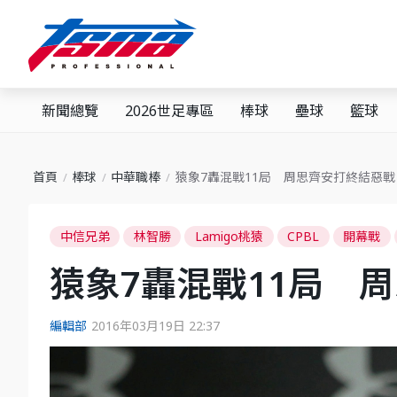
新聞總覽
2026世足專區
棒球
壘球
籃球
首頁
棒球
中華職棒
猿象7轟混戰11局 周思齊安打終結惡戰
中信兄弟
林智勝
Lamigo桃猿
CPBL
開幕戰
猿象7轟混戰11局 
編輯部
2016年03月19日 22:37