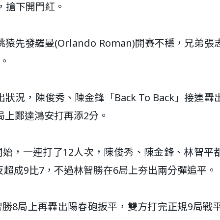
出，搶下開門紅。
發羅曼(Orlando Roman)開賽不穩，兄弟張
。
下出狀況，陳俊秀、陳金鋒「Back To Back」接連
局上鄭達鴻安打再添2分。
開始，一連打了12人次，陳俊秀、陳金鋒、林智平
超成9比7，不過林智勝在6局上夯出兩分彈追平。
勝8局上再轟出陽春砲扳平，雙方打完正規9局戰平