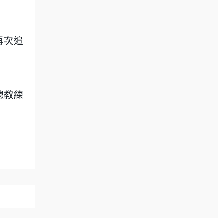
再次追
總教練
。