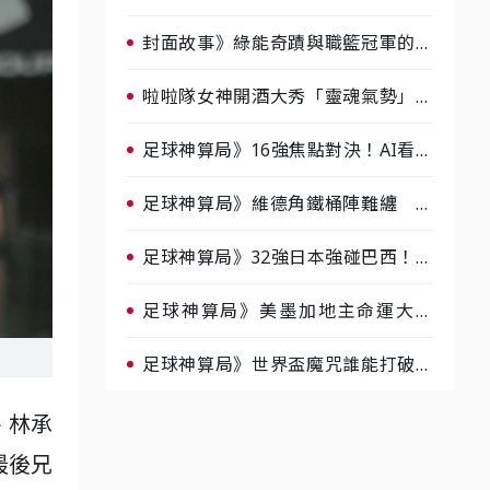
淘汰前夕大混戰，蔡尚樺驚艷：一個
比一個會-ep2
封面故事》綠能奇蹟與職籃冠軍的背
後！雲豹創辦人張建偉做客《封面故
事》大談「心酸創業學」
啦啦隊女神開酒大秀「靈魂氣勢」！
《運動543》微醺企劃台韓拼酒文化
大過招
足球神算局》16強焦點對決！AI看好
巴西晉級、數據派力挺挪威
足球神算局》維德角鐵桶陣難纏 阿
根廷被看好下半場破局晉級
足球神算局》32強日本強碰巴西！AI
估五五波 牛肉哥、小魚看好延長賽
爆冷
足球神算局》美墨加地主命運大解
析 墨西哥獲數據與玄學雙點名
足球神算局》世界盃魔咒誰能打破？
AI、數據、塔羅齊開講 阿根廷連
霸、日本闖8強成焦點
、林承
最後兄