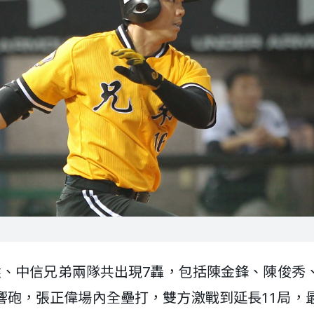
桃猿、中信兄弟兩隊共出現7轟，包括陳金鋒、陳俊秀
響砲，張正偉場內全壘打，雙方激戰到延長11局，