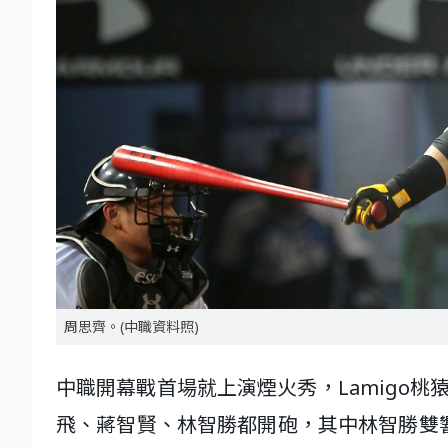
周思齊。(中職資料照)
中職開幕戰首場就上演煙火秀，Lamigo
飛、蔣智賢、林智勝都開砲，其中林智勝雙