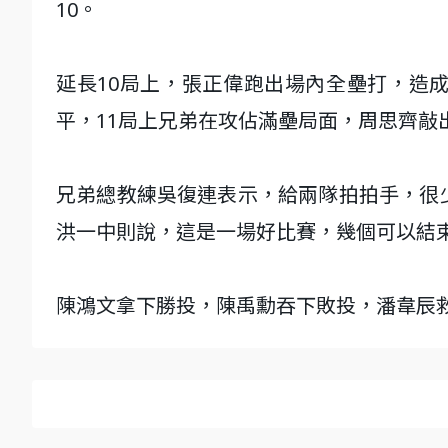
10。
延長10局上，張正偉跑出場內全壘打，造
平，11局上兄弟在攻佔滿壘局面，周思齊敲
兄弟總教練吳復連表示，給兩隊拍拍手，很
洪一中則說，這是一場好比賽，幾個可以結束
陳鴻文拿下勝投，陳禹勳吞下敗投，潘韋辰救