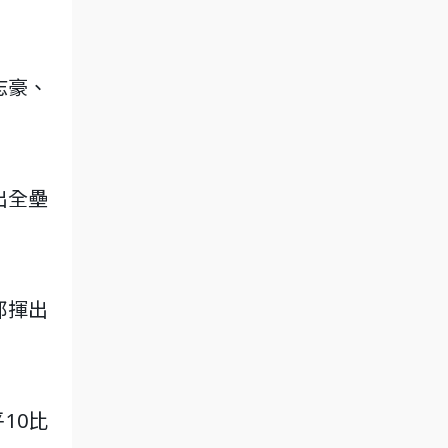
志豪、
轟出全壘
都揮出
10比