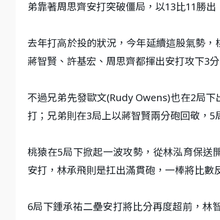
弟靠著周思齊安打突破僵局，以13比11勝
去年打高於投的狀況，今年延續這股氣勢，桃猿先
蔣智賢、許基宏、周思齊都揮出安打攻下3分
不過兄弟先發歐文(Rudy Owens)也在2局
打；兄弟則在3局上以蔣智賢兩分砲回敬，5
桃猿在5局下掀起一波攻勢，從林泓育保送
安打，林承飛則是扛出滿貫砲，一棒將比數反
6局下鍾承祐二壘安打將比分再度超前，林智