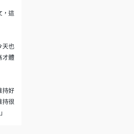
文，這
今天也
痛才體
維持好
維持很
」