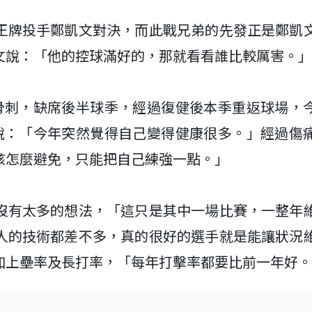
王牌投手鄭凱文對決，而此戰兄弟的先發正是鄭凱
文說：「他的控球滿好的，那就看看誰比較厲害。」
骨刺，缺席後半球季，經過復健後本季重返球場，
說：「今年突然覺得自己變得健康很多。」經過傷
該怎麼避免，只能把自己練強一點。」
沒有太多的想法，「這只是其中一場比賽，一整年
人的技術都差不多，真的很好的選手就是能讓狀況
加上壘率及長打率，「每年打擊率都要比前一年好。