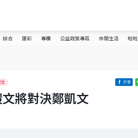
綜合
運彩
專欄
公益政策專區
休閒生活
啦啦
鎧文
鎧文將對決鄭凱文