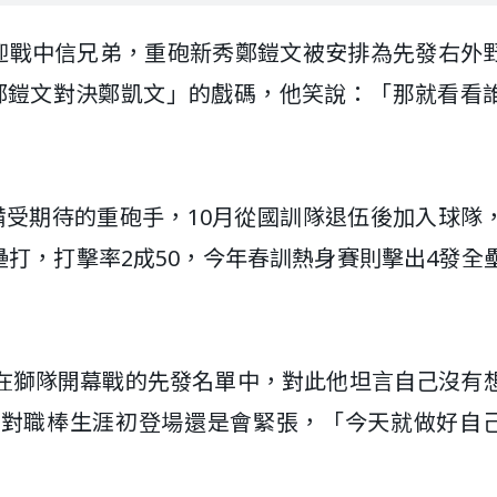
場迎戰中信兄弟，重砲新秀鄭鎧文被安排為先發右外
鄭鎧文對決鄭凱文」的戲碼，他笑說：「那就看看
備受期待的重砲手，10月從國訓隊退伍後加入球隊
全壘打，打擊率2成50，今年春訓熱身賽則擊出4發全
在獅隊開幕戰的先發名單中，對此他坦言自己沒有
面對職棒生涯初登場還是會緊張，「今天就做好自