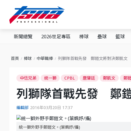
新聞總覽
2026世足專區
棒球
壘球
籃球
首頁
棒球
中華職棒
列獅隊首戰先發 鄭鎧文將對決鄭凱文
中信兄弟
統一獅
CPBL
唐肇廷
鄭凱文
鄭
列獅隊首戰先發 鄭
編輯部
2016年03月20日 17:37
統一獅外野手鄭鎧文。(葉姵妤/攝)