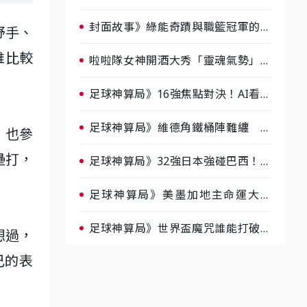
淘汰前夕大混戰，蔡尚樺驚艷：一個
比一個會-ep2
封面故事》綠能奇蹟與職籃冠軍的背
野手、
後！雲豹創辦人張建偉做客《封面故
誰比較
事》大談「心酸創業學」
啦啦隊女神開酒大秀「靈魂氣勢」！
《運動543》微醺企劃台韓拼酒文化
大過招
足球神算局》16強焦點對決！AI看好
巴西晉級、數據派力挺挪威
足球神算局》維德角鐵桶陣難纏 阿
，也參
根廷被看好下半場破局晉級
壘打，
足球神算局》32強日本強碰巴西！AI
估五五波 牛肉哥、小魚看好延長賽
爆冷
足球神算局》美墨加地主命運大解
析 墨西哥獲數據與玄學雙點名
足球神算局》世界盃魔咒誰能打破？
想過，
AI、數據、塔羅齊開講 阿根廷連
己的表
霸、日本闖8強成焦點