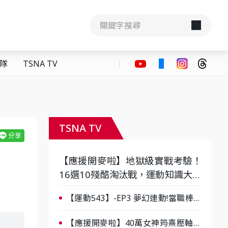
隊
TSNA TV
TSNA TV
【應援開麥啦】地獄級實戰考驗！
16選10殘酷淘汰戰，運動知識大會
考誰是真懂？-ep3
【運動543】-EP3 夢幻連動!當職棒傳
奇遇上台灣女棒 8/29熱血傳承
【應援開麥啦】40萬女神筠熹壓軸！