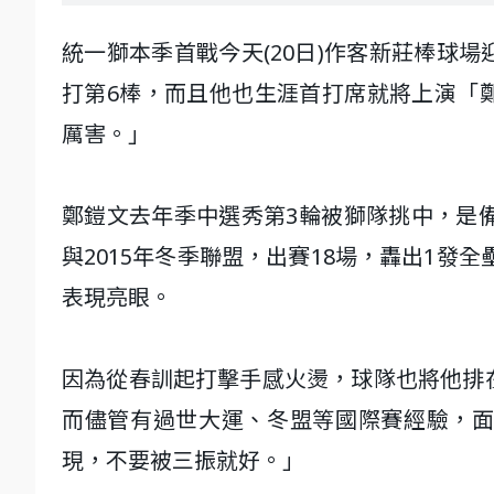
統一獅本季首戰今天(20日)作客新莊棒球
打第6棒，而且他也生涯首打席就將上演「
厲害。」
鄭鎧文去年季中選秀第3輪被獅隊挑中，是
與2015年冬季聯盟，出賽18場，轟出1發
表現亮眼。
因為從春訓起打擊手感火燙，球隊也將他排
而儘管有過世大運、冬盟等國際賽經驗，
現，不要被三振就好。」