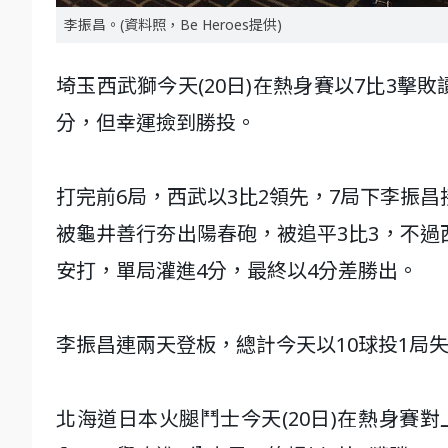
李振昌。(資料照，Be Heroes提供)
埼玉西武獅今天(20日)在熱身賽以7比3
分，但幸運撿到勝投。
打完前6局，西武以3比2領先，7局下李振昌接替
被龜井善行夯出陽春砲，被追平3比3，不過
安打，單局灌進4分，最終以4分差勝出。
李振昌連兩天登板，總計今天以10球投1局失
北海道日本火腿鬥士今天(20日)在熱身賽