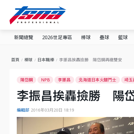
新聞總覽
2026世足專區
棒球
壘球
籃球
首頁
棒球
日本職棒
李振昌挨轟撿勝 陽岱鋼再繳雙安
陽岱鋼
NPB
李振昌
北海道日本火腿鬥士
埼玉
李振昌挨轟撿勝 陽
編輯部
2016年03月20日 18:19