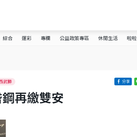
綜合
運彩
專欄
公益政策專區
休閒生活
啦啦
西武獅
岱鋼再繳雙安