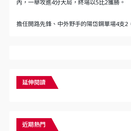
內，一舉攻進4分大局，終場以5比2獲勝。
擔任開路先鋒、中外野手的陽岱鋼單場4支2
延伸閱讀
近期熱門