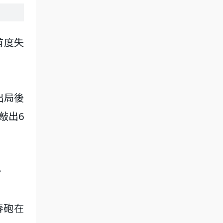
首度失
出局後
敲出6
。
春砲在