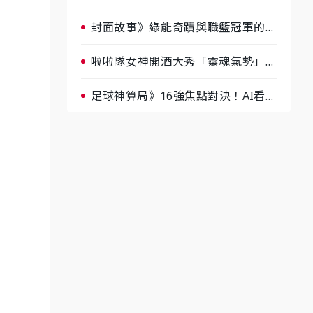
淘汰前夕大混戰，蔡尚樺驚艷：一個
比一個會-ep2
封面故事》綠能奇蹟與職籃冠軍的背
後！雲豹創辦人張建偉做客《封面故
事》大談「心酸創業學」
啦啦隊女神開酒大秀「靈魂氣勢」！
《運動543》微醺企劃台韓拼酒文化
大過招
足球神算局》16強焦點對決！AI看好
巴西晉級、數據派力挺挪威