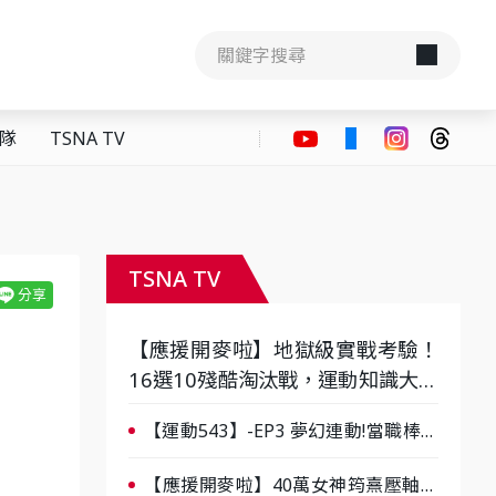
隊
TSNA TV
TSNA TV
【應援開麥啦】地獄級實戰考驗！
16選10殘酷淘汰戰，運動知識大會
考誰是真懂？-ep3
【運動543】-EP3 夢幻連動!當職棒傳
奇遇上台灣女棒 8/29熱血傳承
【應援開麥啦】40萬女神筠熹壓軸！