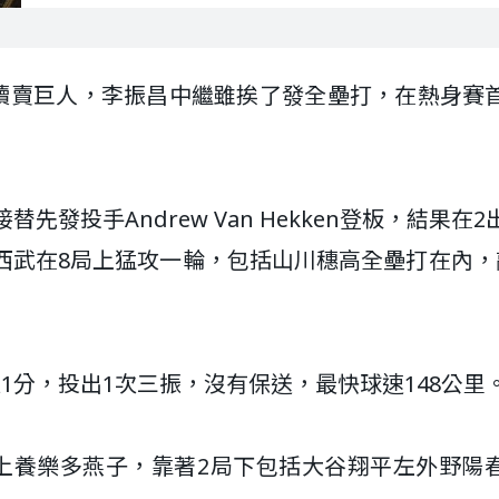
擊敗讀賣巨人，李振昌中繼雖挨了發全壘打，在熱身賽
先發投手Andrew Van Hekken登板，結果在2
西武在8局上猛攻一輪，包括山川穗高全壘打在內，
1分，投出1次三振，沒有保送，最快球速148公里
對上養樂多燕子，靠著2局下包括大谷翔平左外野陽