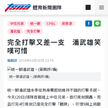
體育新聞團隊
中信兄弟
統一獅
CPBL
郭泰源
潘武雄
完全打擊
完全打擊又差一支 潘武雄笑
嘆可惜
編輯部
2016年03月20日 23:19
統一獅潘武雄。(葉姵妤/攝)
統一獅潘武雄本季從熱身賽起就維持不錯的打擊手感，
今天(20日)球隊首戰碰上中信兄弟，首打席就開轟，而
且打完4打席就已是完全打擊「聽牌」，可惜9局上挑戰