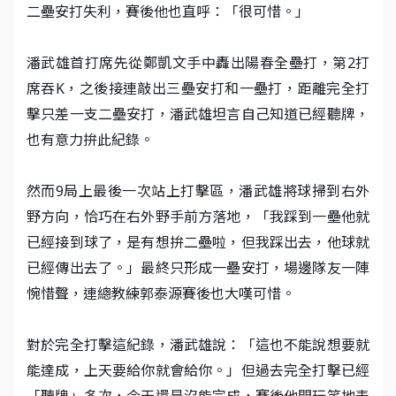
二壘安打失利，賽後他也直呼：「很可惜。」
潘武雄首打席先從鄭凱文手中轟出陽春全壘打，第2打
席吞K，之後接連敲出三壘安打和一壘打，距離完全打
擊只差一支二壘安打，潘武雄坦言自己知道已經聽牌，
也有意力拚此紀錄。
然而9局上最後一次站上打擊區，潘武雄將球掃到右外
野方向，恰巧在右外野手前方落地，「我踩到一壘他就
已經接到球了，是有想拚二壘啦，但我踩出去，他球就
已經傳出去了。」最終只形成一壘安打，場邊隊友一陣
惋惜聲，連總教練郭泰源賽後也大嘆可惜。
對於完全打擊這紀錄，潘武雄說：「這也不能說想要就
能達成，上天要給你就會給你。」但過去完全打擊已經
「聽牌」多次，今天還是沒能完成，賽後他開玩笑地表