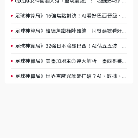
啦啦隊女神開酒大秀「靈魂氣勢」！《運動543》微
醺企劃台韓拼酒文化大過招
足球神算局》16強焦點對決！AI看好巴西晉級、數
據派力挺挪威
足球神算局》維德角鐵桶陣難纏 阿根廷被看好下
半場破局晉級
足球神算局》32強日本強碰巴西！AI估五五波 牛
肉哥、小魚看好延長賽爆冷
足球神算局》美墨加地主命運大解析 墨西哥獲數
據與玄學雙點名
足球神算局》世界盃魔咒誰能打破？AI、數據、塔
羅齊開講 阿根廷連霸、日本闖8強成焦點