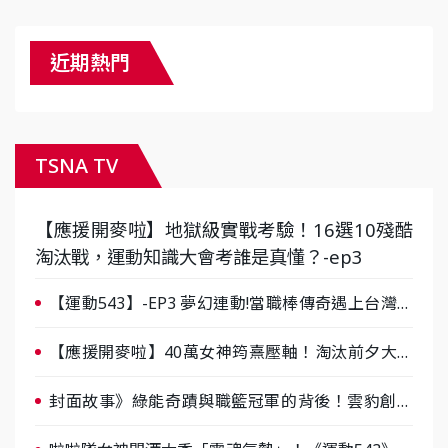
近期熱門
TSNA TV
【應援開麥啦】地獄級實戰考驗！16選10殘酷
淘汰戰，運動知識大會考誰是真懂？-ep3
【運動543】-EP3 夢幻連動!當職棒傳奇遇上台灣女
棒 8/29熱血傳承
【應援開麥啦】40萬女神筠熹壓軸！淘汰前夕大混
戰，蔡尚樺驚艷：一個比一個會-ep2
封面故事》綠能奇蹟與職籃冠軍的背後！雲豹創辦
人張建偉做客《封面故事》大談「心酸創業學」