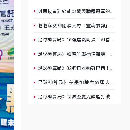
淘汰前夕大混戰，蔡尚樺驚艷：一個
比一個會-ep2
封面故事》綠能奇蹟與職籃冠軍的背
後！雲豹創辦人張建偉做客《封面故
事》大談「心酸創業學」
啦啦隊女神開酒大秀「靈魂氣勢」！
《運動543》微醺企劃台韓拼酒文化
大過招
足球神算局》16強焦點對決！AI看好
巴西晉級、數據派力挺挪威
足球神算局》維德角鐵桶陣難纏 阿
根廷被看好下半場破局晉級
足球神算局》32強日本強碰巴西！AI
估五五波 牛肉哥、小魚看好延長賽
爆冷
足球神算局》美墨加地主命運大解
析 墨西哥獲數據與玄學雙點名
足球神算局》世界盃魔咒誰能打破？
AI、數據、塔羅齊開講 阿根廷連
霸、日本闖8強成焦點