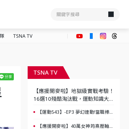
隊
TSNA TV
TSNA TV
之星
【應援開麥啦】地獄級實戰考驗！
16選10殘酷淘汰戰，運動知識大會
考誰是真懂？-ep3
【運動543】-EP3 夢幻連動!當職棒傳
奇遇上台灣女棒 8/29熱血傳承
【應援開麥啦】40萬女神筠熹壓軸！