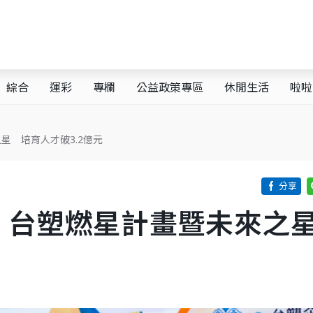
綜合
運彩
專欄
公益政策專區
休閒生活
啦啦
星 培育人才破3.2億元
 台塑燃星計畫暨未來