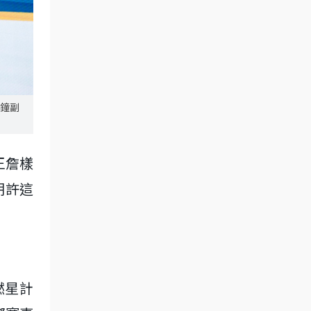
文鐘副
王詹樣
期許這
燃星計