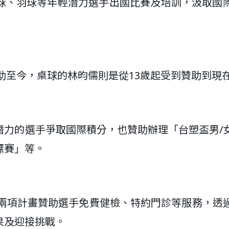
球、羽球等年輕潛力選手出國比賽及培訓，汲取國
贊助至今，桌球的林昀儒則是從13歲起受到贊助到現
潛力的選手爭取國際積分，也贊助辦理「台塑盃男/
標賽」等。
供兩項計畫贊助選手免費健檢、特約門診等服務，透
果及迎接挑戰。