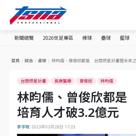
新聞總覽
2026世足專區
棒球
壘球
籃球
首頁
綜合
桌球
林昀儒、曾俊欣都是 台塑燃星計畫暨未來之
台塑燃星計畫
長庚醫療
曾俊欣
林昀儒
林昀儒、曾俊欣都是
培育人才破3.2億元
李宇政
2023年03月28日 17:23