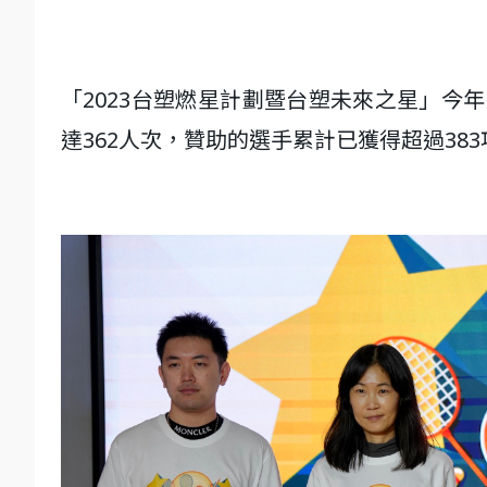
「2023台塑燃星計劃暨台塑未來之星」今年
達362人次，贊助的選手累計已獲得超過38