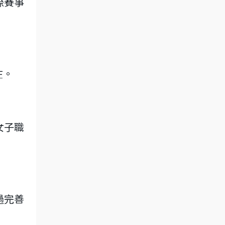
際賽事
在。
女子職
過完善