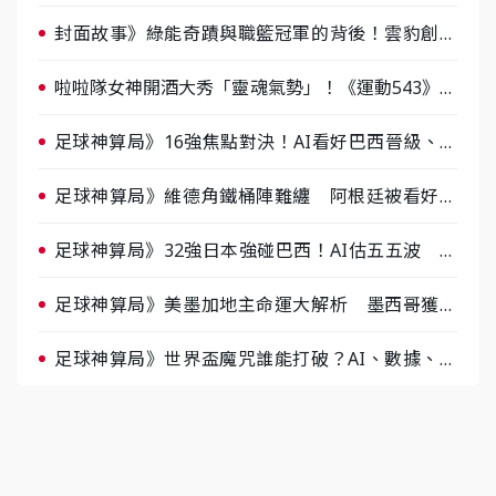
戰，蔡尚樺驚艷：一個比一個會-ep2
封面故事》綠能奇蹟與職籃冠軍的背後！雲豹創辦
人張建偉做客《封面故事》大談「心酸創業學」
啦啦隊女神開酒大秀「靈魂氣勢」！《運動543》微
醺企劃台韓拼酒文化大過招
足球神算局》16強焦點對決！AI看好巴西晉級、數
據派力挺挪威
足球神算局》維德角鐵桶陣難纏 阿根廷被看好下
半場破局晉級
足球神算局》32強日本強碰巴西！AI估五五波 牛
肉哥、小魚看好延長賽爆冷
足球神算局》美墨加地主命運大解析 墨西哥獲數
據與玄學雙點名
足球神算局》世界盃魔咒誰能打破？AI、數據、塔
羅齊開講 阿根廷連霸、日本闖8強成焦點