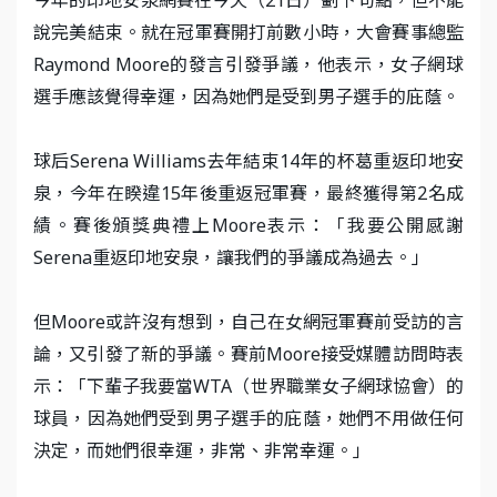
說完美結束。就在冠軍賽開打前數小時，大會賽事總監
Raymond Moore的發言引發爭議，他表示，女子網球
選手應該覺得幸運，因為她們是受到男子選手的庇蔭。
球后Serena Williams去年結束14年的杯葛重返印地安
泉，今年在睽違15年後重返冠軍賽，最終獲得第2名成
績。賽後頒獎典禮上Moore表示：「我要公開感謝
Serena重返印地安泉，讓我們的爭議成為過去。」
但Moore或許沒有想到，自己在女網冠軍賽前受訪的言
論，又引發了新的爭議。賽前Moore接受媒體訪問時表
示：「下輩子我要當WTA（世界職業女子網球協會）的
球員，因為她們受到男子選手的庇蔭，她們不用做任何
決定，而她們很幸運，非常、非常幸運。」