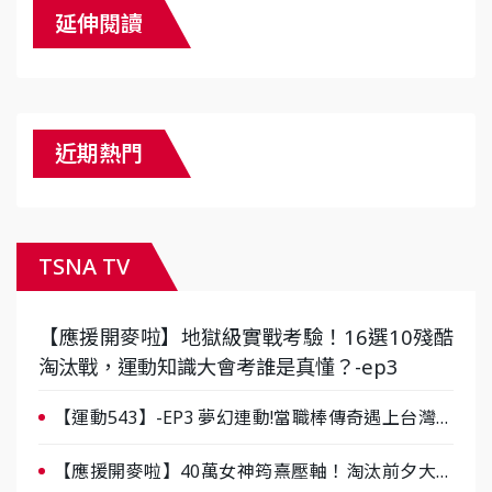
延伸閱讀
近期熱門
TSNA TV
【應援開麥啦】地獄級實戰考驗！16選10殘酷
淘汰戰，運動知識大會考誰是真懂？-ep3
【運動543】-EP3 夢幻連動!當職棒傳奇遇上台灣女
棒 8/29熱血傳承
【應援開麥啦】40萬女神筠熹壓軸！淘汰前夕大混