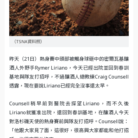
（TSNA資料照）
昨天（21日）熱身賽中頭部被觸身球砸中的密爾瓦基釀
酒人外野手Rymer Liriano，今天已經出院並回到春訓
基地與隊友打招呼，不過釀酒人總教練Craig Counsell
透露，現在要說Liriano已經完全沒事還太早。
Counsell稍早前到醫院去探望Liriano，而不久後
Liriano就獲准出院，還回到春訓基地，在釀酒人今天
對洛杉磯天使的熱身賽前與隊友打招呼。Counsell說：
「他跟大家見了面，這很好，很高興大家都能和他打招