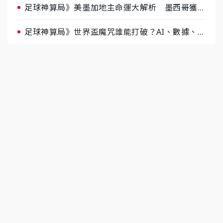
足球神算局》美墨加地主命運大解析 墨西哥獲數
據與玄學雙點名
足球神算局》世界盃魔咒誰能打破？AI、數據、塔
羅齊開講 阿根廷連霸、日本闖8強成焦點