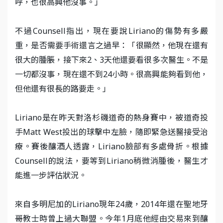
呼，也很高興他沒事。」
不過Counsell指出，現在要說Liriano的傷勢有多嚴
重，是否需要手術還言之過早：「很顯然，他現在還有
很大的腫脹，接下來2、3天他還要看很多次醫生。不是
一切都沒事，現在還不到24小時。很高興能夠看到他，
但他還有很長的路要走。」
Liriano是在昨天對洛杉磯道奇的熱身賽中，被道奇投
手Matt West投出的球擊中左臉，隨即緊急送醫接受治
療。賽後釀酒人透露，Liriano臉部有多處骨折。根據
Counsell的說法，要等到Liriano稍微消腫後，醫生才
能進一步評估狀況。
來自多明尼加的Liriano現年24歲，2014年還在聖地牙
哥教士時曾上過大聯盟。今年1月底他經由交易來到釀