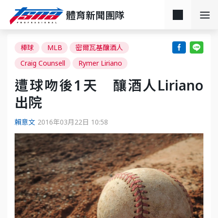
體育新聞團隊
棒球
MLB
密爾瓦基釀酒人
Craig Counsell
Rymer Liriano
遭球吻後1天 釀酒人Liriano
出院
賴意文
2016年03月22日 10:58