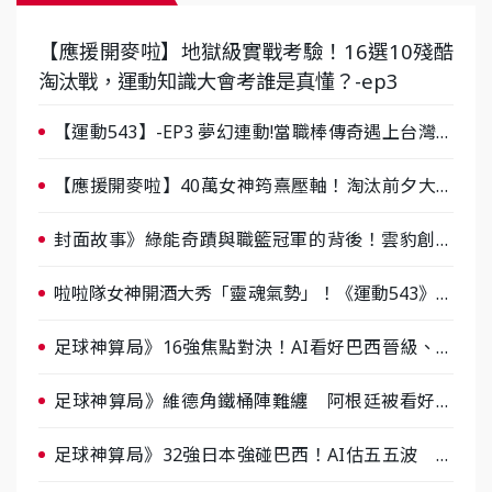
【應援開麥啦】地獄級實戰考驗！16選10殘酷
淘汰戰，運動知識大會考誰是真懂？-ep3
【運動543】-EP3 夢幻連動!當職棒傳奇遇上台灣女
棒 8/29熱血傳承
【應援開麥啦】40萬女神筠熹壓軸！淘汰前夕大混
戰，蔡尚樺驚艷：一個比一個會-ep2
封面故事》綠能奇蹟與職籃冠軍的背後！雲豹創辦
人張建偉做客《封面故事》大談「心酸創業學」
啦啦隊女神開酒大秀「靈魂氣勢」！《運動543》微
醺企劃台韓拼酒文化大過招
足球神算局》16強焦點對決！AI看好巴西晉級、數
據派力挺挪威
足球神算局》維德角鐵桶陣難纏 阿根廷被看好下
半場破局晉級
足球神算局》32強日本強碰巴西！AI估五五波 牛
肉哥、小魚看好延長賽爆冷