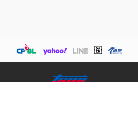
關於TSNA
業務介紹
商務合作聯絡
© 本網站版權屬於TSNA所有，未經本站同意，請勿擅用文字及圖案