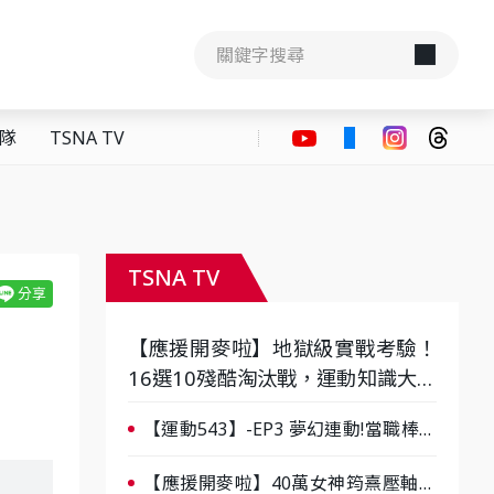
隊
TSNA TV
TSNA TV
【應援開麥啦】地獄級實戰考驗！
16選10殘酷淘汰戰，運動知識大會
考誰是真懂？-ep3
【運動543】-EP3 夢幻連動!當職棒傳
奇遇上台灣女棒 8/29熱血傳承
【應援開麥啦】40萬女神筠熹壓軸！