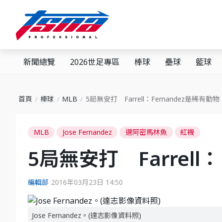
新聞總覽
2026世足專區
棒球
壘球
籃球
首頁
棒球
MLB
5局無安打 Farrell：Fernandez是稀有動物
MLB
Jose Fernandez
邁阿密馬林魚
紅襪
5局無安打 Farrell
編輯部
2016年03月23日 14:50
Jose Fernandez。(達志影像資料照)