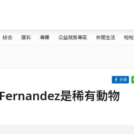
綜合
運彩
專欄
公益政策專區
休閒生活
啦啦
：Fernandez是稀有動物