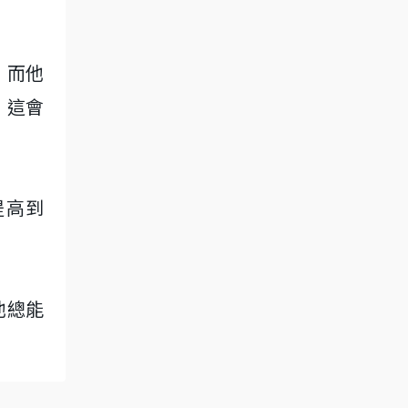
，而他
，這會
年提高到
他總能