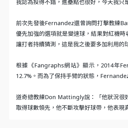
我認為投得不錯，進壘點也很好，今天我只
前次先發後Fernandez還曾詢問打擊教練B
優先加強的選項就是變速球，結果對紅襪時
讓打者持續猜測，這是我之後要多加利用的
根據《Fangraphs網站》顯示，2014年F
12.7%。而為了保持手臂的狀態，Ferna
道奇總教練Don Mattingly說：「他
取得球數領先，他不斷攻擊好球帶，他表現