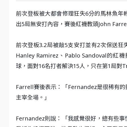
前次登板被大都會修理狂失6分的馬林魚年輕強投J
出5局無安打內容，賽後紅襪教頭John Farrel
前次登板3.2局被敲5支安打並有2次保送狂失6分
Hanley Ramirez、Pablo Sand
球，面對16名打者解決15人，只在第1局對Tr
Farrell賽後表示：「Fernandez
主宰全場。」
Fernandez則說：「我感覺很好，總有