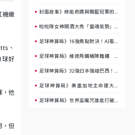
淘汰前夕大混戰，蔡尚樺驚艷：一個
比一個會-ep2
封面故事》綠能奇蹟與職籃冠軍的背
紅襪繳
後！雲豹創辦人張建偉做客《封面故
事》大談「心酸創業學」
啦啦隊女神開酒大秀「靈魂氣勢」！
《運動543》微醺企劃台韓拼酒文化
大過招
足球神算局》16強焦點對決！AI看好
tts、
巴西晉級、數據派力挺挪威
足球神算局》維德角鐵桶陣難纏 阿
41球好
根廷被看好下半場破局晉級
足球神算局》32強日本強碰巴西！AI
估五五波 牛肉哥、小魚看好延長賽
爆冷
足球神算局》美墨加地主命運大解
球，他
析 墨西哥獲數據與玄學雙點名
足球神算局》世界盃魔咒誰能打破？
AI、數據、塔羅齊開講 阿根廷連
霸、日本闖8強成焦點
想，但