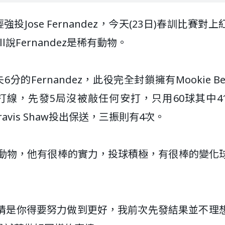
ose Fernandez，今天(23日)春訓比賽對上
l說Fernandez是稀有動物。
的Fernandez，此役完全封鎖擁有Mookie Be
oval的紅襪打線，先發5局沒被敲任何安打，只用60球其中
avis Shaw投出保送，三振則有4次。
是很稀有的動物，他有很棒的實力，投球積極，有很棒的變化
些事情是你得要努力做到更好，我前次先發結果並不理