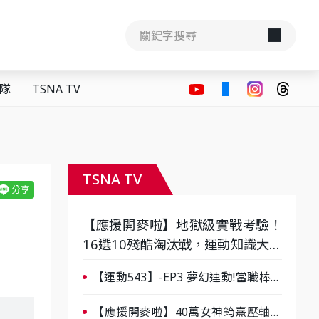
隊
TSNA TV
TSNA TV
【應援開麥啦】地獄級實戰考驗！
16選10殘酷淘汰戰，運動知識大會
考誰是真懂？-ep3
【運動543】-EP3 夢幻連動!當職棒傳
奇遇上台灣女棒 8/29熱血傳承
【應援開麥啦】40萬女神筠熹壓軸！