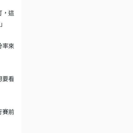
打，這
」
分率來
想要看
行賽前