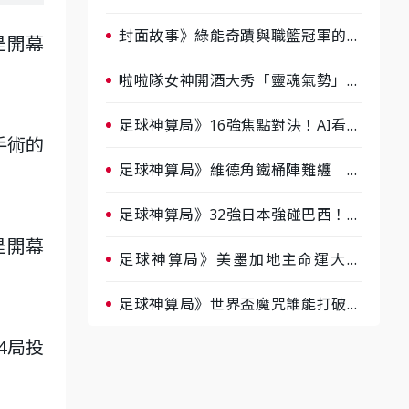
淘汰前夕大混戰，蔡尚樺驚艷：一個
比一個會-ep2
封面故事》綠能奇蹟與職籃冠軍的背
是開幕
後！雲豹創辦人張建偉做客《封面故
事》大談「心酸創業學」
啦啦隊女神開酒大秀「靈魂氣勢」！
《運動543》微醺企劃台韓拼酒文化
大過招
足球神算局》16強焦點對決！AI看好
手術的
巴西晉級、數據派力挺挪威
足球神算局》維德角鐵桶陣難纏 阿
根廷被看好下半場破局晉級
足球神算局》32強日本強碰巴西！AI
估五五波 牛肉哥、小魚看好延長賽
是開幕
爆冷
足球神算局》美墨加地主命運大解
析 墨西哥獲數據與玄學雙點名
足球神算局》世界盃魔咒誰能打破？
AI、數據、塔羅齊開講 阿根廷連
4局投
霸、日本闖8強成焦點