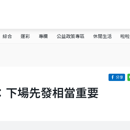
綜合
運彩
專欄
公益政策專區
休閒生活
啦啦
di：下場先發相當重要