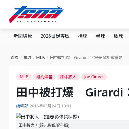
新聞總覽
2026世足專區
棒球
壘球
籃球
首頁
棒球
MLB
田中被打爆 Girardi：下場先發相當重要
MLB
紐約洋基
田中將大
Joe Girardi
田中被打爆 Girar
編輯部
2016年03月24日 13:01
田中將大。(達志影像資料照)