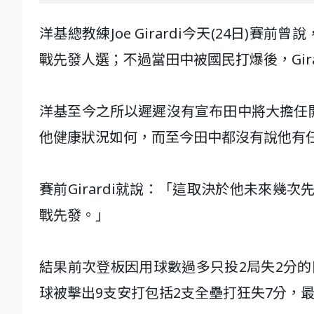
洋基總教練Joe Girardi今天(24日
戰先發人選；不過當田中被國民打爆後，Gir
洋基至今之所以遲遲沒有宣布田中將大擔任
他健康狀況如何，而至今田中都沒有說他有
賽前Girardi就說：「這取決於他未來幾
戰先發。」
結果前次登板因用球數過多只投2局失2分
球被擊出9支安打包括2支全壘打狂失7分，最