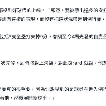
都投到好球帶的上緣。「顯然，我被擊出過多的安
春訓有這樣的表現，而沒有把這狀況帶進到例行賽。
打包括3支全壘打失掉9分，春訓至今4場先發的自責
先發，屆時將對上海盜，對此Girardi就說，他
出賽真的很重要，因為你想見到的是球員在進入例
等著他，然後展開新球季。」