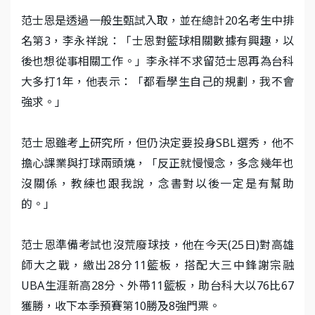
范士恩是透過一般生甄試入取，並在總計20名考生中排
名第3，李永祥說：「士恩對籃球相關數據有興趣，以
後也想從事相關工作。」李永祥不求留范士恩再為台科
大多打1年，他表示：「都看學生自己的規劃，我不會
強求。」
范士恩雖考上研究所，但仍決定要投身SBL選秀，他不
擔心課業與打球兩頭燒，「反正就慢慢念，多念幾年也
沒關係，教練也跟我說，念書對以後一定是有幫助
的。」
范士恩準備考試也沒荒廢球技，他在今天(25日)對高雄
師大之戰，繳出28分11籃板，搭配大三中鋒謝宗融
UBA生涯新高28分、外帶11籃板，助台科大以76比67
獲勝，收下本季預賽第10勝及8強門票。