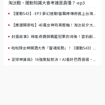
淘汰戰，運動知識大會考誰是真懂？-ep3
【運動543】-EP3 夢幻連動!當職棒傳奇遇上台灣女
棒 8/29熱血傳承
【應援開麥啦】40萬女神筠熹壓軸！淘汰前夕大混
戰，蔡尚樺驚艷：一個比一個會-ep2
封面故事》綠能奇蹟與職籃冠軍的背後！雲豹創辦
人張建偉做客《封面故事》大談「心酸創業學」
啦啦隊女神開酒大秀「靈魂氣勢」！《運動543》微
醺企劃台韓拼酒文化大過招
足球神算局》16強焦點對決！AI看好巴西晉級、數
據派力挺挪威