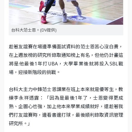
台科大范士恩。(DV提供)
趁著友誼賽在場邊準備面試資料的范士恩苦心沒白費，
在上週放榜的研究所錄取通知榜上有名，但他仍計畫這
將是他最後1年打UBA，大學畢業後就將投入SBL戰
場，迎接新階段的挑戰。
台科大主力中鋒范士恩課業在班上本來就是優等生，教
練李永祥透露：「因為是最後1年了，士恩變得更成
熟、企圖心也強，加上他本來學業成績就好，還趁著我
們打友誼賽時，邊看書邊打球，最後順利錄取資訊管理
研究所。」