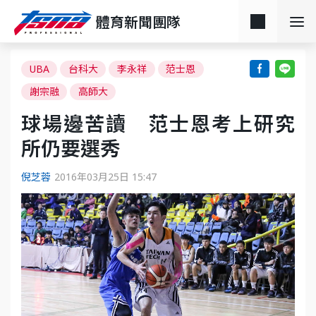
體育新聞團隊
UBA
台科大
李永祥
范士恩
謝宗融
高師大
球場邊苦讀 范士恩考上研究
所仍要選秀
倪芝蓉
2016年03月25日 15:47