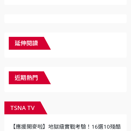
延伸閱讀
近期熱門
TSNA TV
【應援開麥啦】地獄級實戰考驗！16選10殘酷