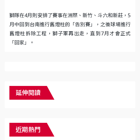
獅隊在4月則安排了賽事在洲際、新竹、斗六和新莊，5
月中回到台南進行舊燈柱的「告別賽」，之後球場進行
舊燈柱拆除工程，獅子軍再出走，直到7月才會正式
「回家」。
延伸閱讀
近期熱門