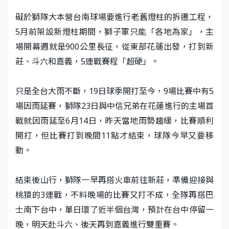
礙於獅隊大本營台南球場要進行老舊燈柱的拆遷工程，
5月前架設新燈柱期間，獅子軍只能「各地為家」，主
場開幕週就是900公里長征，從東部花蓮出發，打到新
莊、斗六和嘉義，5連戰賽程「超硬」。
只是全台大雨不斷，19日球季開打至今，9場比賽中有5
場因雨延賽，獅隊23日與中信兄弟在花蓮進行的主場首
戰就因雨延至6月14日，昨天當地雨勢趨緩，比賽順利
開打，但比賽打到晚間11點才結束，球隊今早又要移
動。
結束後山行，獅隊一早再搭火車前往新莊，準備迎接與
桃猿的3連戰，不料晚場的比賽又打不成，全隊再搭巴
士南下台中，單日環了近半個台灣，預計在台中停留一
晚，明天赴斗六、後天再到嘉義進行雙重賽。