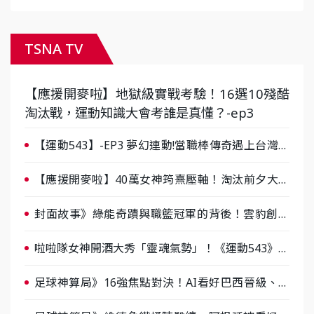
TSNA TV
【應援開麥啦】地獄級實戰考驗！16選10殘酷
淘汰戰，運動知識大會考誰是真懂？-ep3
【運動543】-EP3 夢幻連動!當職棒傳奇遇上台灣女
棒 8/29熱血傳承
【應援開麥啦】40萬女神筠熹壓軸！淘汰前夕大混
戰，蔡尚樺驚艷：一個比一個會-ep2
封面故事》綠能奇蹟與職籃冠軍的背後！雲豹創辦
人張建偉做客《封面故事》大談「心酸創業學」
啦啦隊女神開酒大秀「靈魂氣勢」！《運動543》微
醺企劃台韓拼酒文化大過招
足球神算局》16強焦點對決！AI看好巴西晉級、數
據派力挺挪威