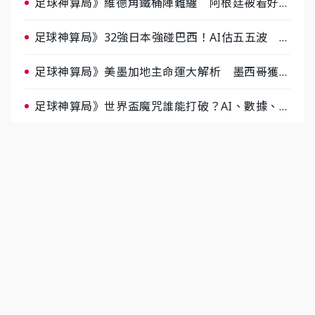
足球神算局》維德角鐵桶陣難纏 阿根廷被看好下
半場破局晉級
足球神算局》32強日本強碰巴西！AI估五五波 牛
肉哥、小魚看好延長賽爆冷
足球神算局》美墨加地主命運大解析 墨西哥獲數
據與玄學雙點名
足球神算局》世界盃魔咒誰能打破？AI、數據、塔
羅齊開講 阿根廷連霸、日本闖8強成焦點