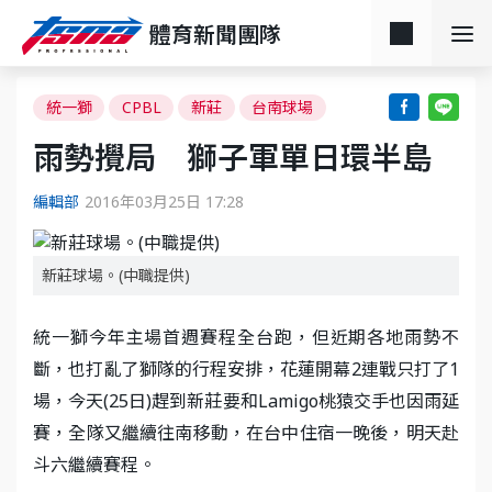
體育新聞團隊
統一獅
CPBL
新莊
台南球場
雨勢攪局 獅子軍單日環半島
編輯部
2016年03月25日 17:28
新莊球場。(中職提供)
統一獅今年主場首週賽程全台跑，但近期各地雨勢不
斷，也打亂了獅隊的行程安排，花蓮開幕2連戰只打了1
場，今天(25日)趕到新莊要和Lamigo桃猿交手也因雨延
賽，全隊又繼續往南移動，在台中住宿一晚後，明天赴
斗六繼續賽程。