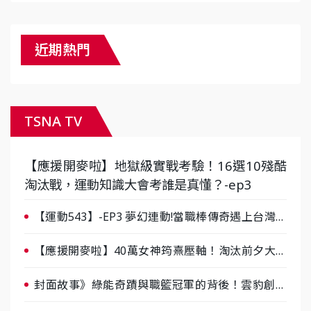
近期熱門
TSNA TV
【應援開麥啦】地獄級實戰考驗！16選10殘酷
淘汰戰，運動知識大會考誰是真懂？-ep3
【運動543】-EP3 夢幻連動!當職棒傳奇遇上台灣女
棒 8/29熱血傳承
【應援開麥啦】40萬女神筠熹壓軸！淘汰前夕大混
戰，蔡尚樺驚艷：一個比一個會-ep2
封面故事》綠能奇蹟與職籃冠軍的背後！雲豹創辦
人張建偉做客《封面故事》大談「心酸創業學」