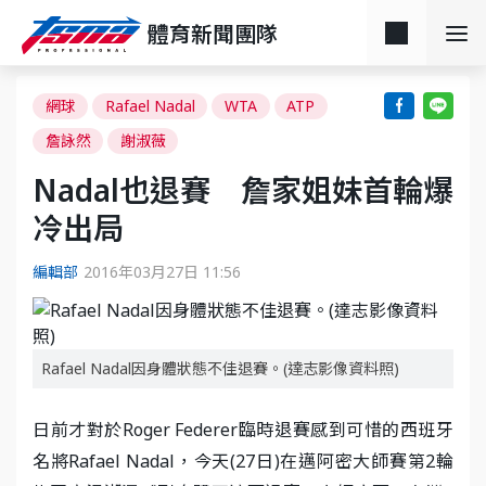
體育新聞團隊
網球
Rafael Nadal
WTA
ATP
詹詠然
謝淑薇
Nadal也退賽 詹家姐妹首輪爆
冷出局
編輯部
2016年03月27日 11:56
Rafael Nadal因身體狀態不佳退賽。(達志影像資料照)
日前才對於Roger Federer臨時退賽感到可惜的西班牙
名將Rafael Nadal，今天(27日)在邁阿密大師賽第2輪