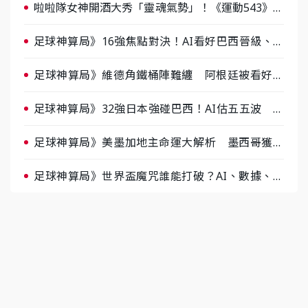
啦啦隊女神開酒大秀「靈魂氣勢」！《運動543》微
醺企劃台韓拼酒文化大過招
足球神算局》16強焦點對決！AI看好巴西晉級、數
據派力挺挪威
足球神算局》維德角鐵桶陣難纏 阿根廷被看好下
半場破局晉級
足球神算局》32強日本強碰巴西！AI估五五波 牛
肉哥、小魚看好延長賽爆冷
足球神算局》美墨加地主命運大解析 墨西哥獲數
據與玄學雙點名
足球神算局》世界盃魔咒誰能打破？AI、數據、塔
羅齊開講 阿根廷連霸、日本闖8強成焦點