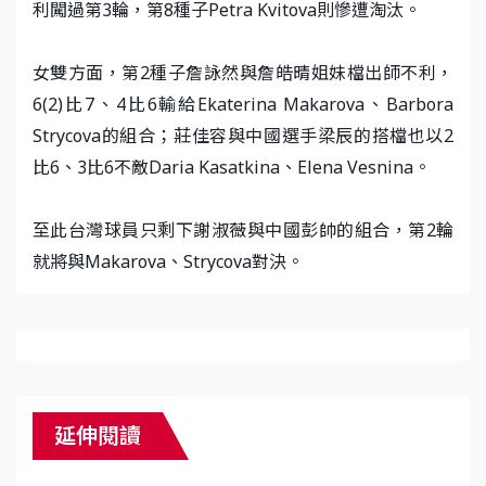
利闖過第3輪，第8種子Petra Kvitova則慘遭淘汰。
女雙方面，第2種子詹詠然與詹皓晴姐妹檔出師不利，
6(2)比7、4比6輸給Ekaterina Makarova、Barbora
Strycova的組合；莊佳容與中國選手梁辰的搭檔也以2
比6、3比6不敵Daria Kasatkina、Elena Vesnina。
至此台灣球員只剩下謝淑薇與中國彭帥的組合，第2輪
就將與Makarova、Strycova對決。
延伸閱讀