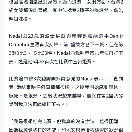
也因高溫潮濕感到身體不適而退賽；女網方面，台灣2
組女雙都沒能晉級，其中包括第2種子的詹詠然、詹皓
晴姐妹檔。
Nadal跟23歲的波士尼亞與赫賽哥維納選手Damir
Dzumhur生涯首次交鋒，前2盤雙方各下一城，但在第
3盤0比3、15比30時，Nadal向裁判示意已無法再打下
去，這是他6年來首次在比賽中宣告退賽。
比賽途中曾3次諮詢訓練員意見的Nadal表示：「直到
第1盤結束時任何事情都很順，之後我開始感到暈眩，
感覺不是很好，之後狀況越來越糟，最終在第2盤我發
覺到我無法再繼續打下去。」
「我是很想打完比賽，但我真的沒有辦法，這很困難，
因為我感覺我打的不錯，印地安泉過後我練習的狀況很