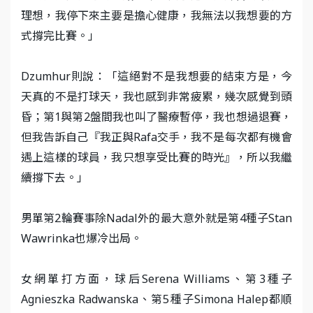
理想，我停下來主要是擔心健康，我無法以我想要的方
式撐完比賽。」
Dzumhur則說：「這絕對不是我想要的結束方是，今
天真的不是打球天，我也感到非常疲累，幾次感覺到頭
昏；第1與第2盤間我也叫了醫療暫停，我也想過退賽，
但我告訴自己『我正與Rafa交手，我不是每次都有機會
遇上這樣的球員，我只想享受比賽的時光』，所以我繼
續撐下去。」
男單第2輪賽事除Nadal外的最大意外就是第4種子Stan
Wawrinka也爆冷出局。
女網單打方面，球后Serena Williams、第3種子
Agnieszka Radwanska、第5種子Simona Halep都順