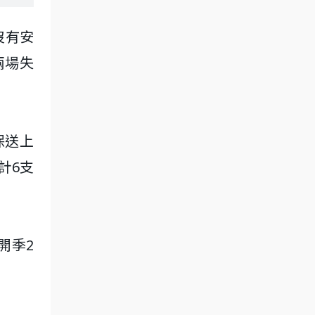
沒有安
兩場失
保送上
計6支
開季2