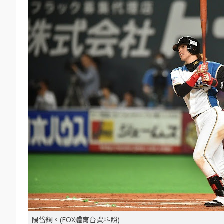
陽岱鋼。(FOX體育台資料照)