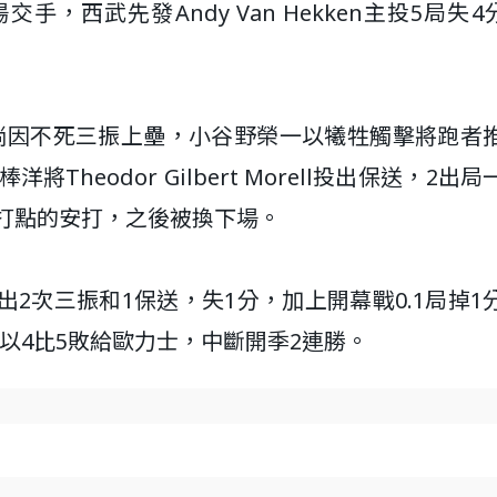
西武先發Andy Van Hekken主投5局失4分
尚因不死三振上壘，小谷野榮一以犧牲觸擊將跑者
heodor Gilbert Morell投出保送，2出
有1分打點的安打，之後被換下場。
2次三振和1保送，失1分，加上開幕戰0.1局掉1
以4比5敗給歐力士，中斷開季2連勝。