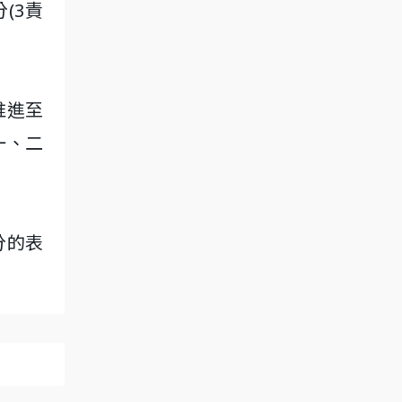
(3責
推進至
局一、二
分的表