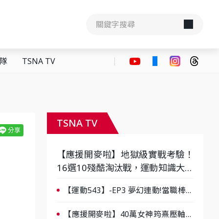
隊
TSNA TV
TSNA TV
【應援開麥啦】地獄級實戰考驗！
16選10殘酷淘汰戰，運動知識大會
考誰是真懂？-ep3
【運動543】-EP3 夢幻連動!當職棒傳
奇遇上台灣女棒 8/29熱血傳承
【應援開麥啦】40萬女神筠熹壓軸！