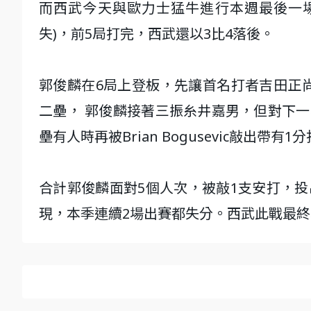
而西武今天與歐力士猛牛進行本週最後一場交手，
失)，前5局打完，西武還以3比4落後。
郭俊麟在6局上登板，先讓首名打者吉田正
二壘， 郭俊麟接著三振糸井嘉男，但對下一棒洋將T
壘有人時再被Brian Bogusevic敲出帶
合計郭俊麟面對5個人次，被敲1支安打，投出
現，本季連續2場出賽都失分。西武此戰最終