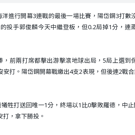
德海洋進行開幕3連戰的最後一場比賽，陽岱鋼3打數
的投手郭俊麟今天中繼登板，但0.2局掉1分，連
棒，前兩打席都擊出游擊滾地球出局，5局上選到
沒安打。陽岱鋼開幕戰繳出4支2表現，但後連2戰合
犧牲打送回唯一1分，終場以1比0擊敗羅德，中止
安打，拿下勝投。