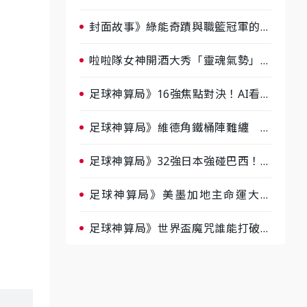
淘汰前夕大混戰，蔡尚樺驚艷：一個
比一個會-ep2
封面故事》綠能奇蹟與職籃冠軍的背
後！雲豹創辦人張建偉做客《封面故
事》大談「心酸創業學」
啦啦隊女神開酒大秀「靈魂氣勢」！
《運動543》微醺企劃台韓拼酒文化
大過招
足球神算局》16強焦點對決！AI看好
巴西晉級、數據派力挺挪威
足球神算局》維德角鐵桶陣難纏 阿
根廷被看好下半場破局晉級
足球神算局》32強日本強碰巴西！AI
估五五波 牛肉哥、小魚看好延長賽
爆冷
足球神算局》美墨加地主命運大解
析 墨西哥獲數據與玄學雙點名
足球神算局》世界盃魔咒誰能打破？
AI、數據、塔羅齊開講 阿根廷連
霸、日本闖8強成焦點