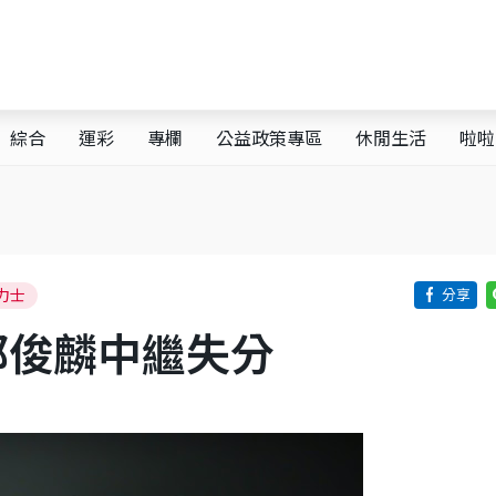
綜合
運彩
專欄
公益政策專區
休閒生活
啦啦
力士
郭俊麟中繼失分