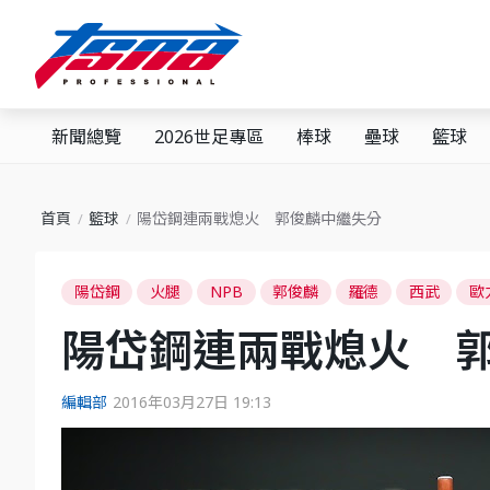
新聞總覽
2026世足專區
棒球
壘球
籃球
首頁
籃球
陽岱鋼連兩戰熄火 郭俊麟中繼失分
陽岱鋼
火腿
NPB
郭俊麟
羅德
西武
歐
陽岱鋼連兩戰熄火 
編輯部
2016年03月27日 19:13