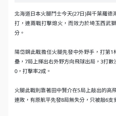
北海道日本火腿鬥士今天(27日)與千葉羅
打，連兩戰打擊熄火，而效力於埼玉西武獅
分。
陽岱鋼此戰擔任火腿先發中外野手，打第1
壘，7局上揮出右外野方向飛球出局，3打數
0，打擊率2成。
火腿此戰則靠著田中賢介在5局上敲出的高飛
連敗，有原航平先發8局無失分，只被敲6支