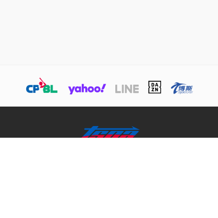
關於TSNA
業務介紹
商務合作聯絡
© 本網站版權屬於TSNA所有，未經本站同意，請勿擅用文字及圖案