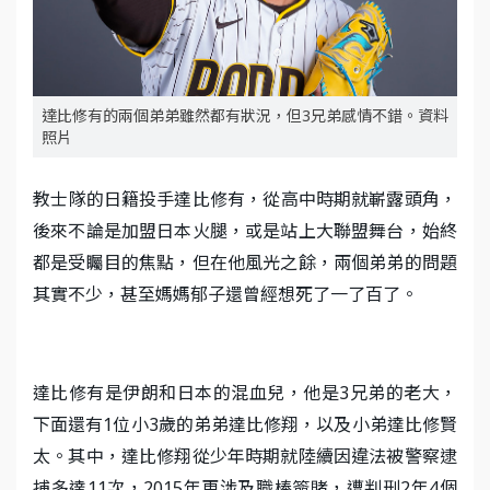
達比修有的兩個弟弟雖然都有狀況，但3兄弟感情不錯。資料
照片
​教士隊的日籍投手達比修有，從高中時期就嶄露頭角，
後來不論是加盟日本火腿，或是站上大聯盟舞台，始終
都是受矚目的焦點，但在他風光之餘，兩個弟弟的問題
其實不少，甚至媽媽郁子還曾經想死了一了百了。
達比修有是伊朗和日本的混血兒，他是3兄弟的老大，
下面還有1位小3歲的弟弟達比修翔，以及小弟達比修賢
太。其中，達比修翔從少年時期就陸續因違法被警察逮
捕多達11次，2015年更涉及職棒簽賭，遭判刑2年4個