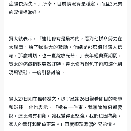
症趕快消失。」所幸，目前情況算是穩定，而且3兄弟
的感情相當好。
賢太就表示，「達比修有是最棒的，看到他拼命努力在
太聯盟，給了我很大的鼓勵，他總是那麼值得讓人信
頼，那麼親切，也一直綻放光芒。」去年經典賽期間，
賢太的癌症指數突然好轉，達比修有還包了包廂讓他到
現場觀戰，一度引發討論。
賢太27日則在推特發文，除了感謝26日觀看節目的粉絲
和球迷，他也表示，「還有一件事，我無論如何都要
說，達比修有和翔，讓我變得更堅強，我們也因為翔，
家人的羈絆和關係更深。」再度顯現濃濃的兄弟情。