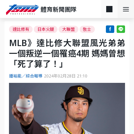
體育新聞團隊
達比修有
日本火腿
大聯盟
敎士
MLB》達比修大聯盟風光弟弟
一個叛逆一個罹癌4期 媽媽曾想
「死了算了！」
鍾裕能／綜合報導
2024年02月28日 21:10