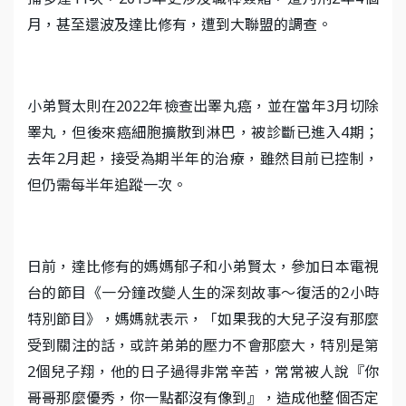
月，甚至還波及達比修有，遭到大聯盟的調查。
小弟賢太則在2022年檢查出睪丸癌，並在當年3月切除
睪丸，但後來癌細胞擴散到淋巴，被診斷已進入4期；
去年2月起，接受為期半年的治療，雖然目前已控制，
但仍需每半年追蹤一次。
日前，達比修有的媽媽郁子和小弟賢太，參加日本電視
台的節目《一分鐘改變人生的深刻故事～復活的2小時
特別節目》，媽媽就表示，「如果我的大兒子沒有那麼
受到關注的話，或許弟弟的壓力不會那麼大，特別是第
2個兒子翔，他的日子過得非常辛苦，常常被人說『你
哥哥那麼優秀，你一點都沒有像到』，造成他整個否定