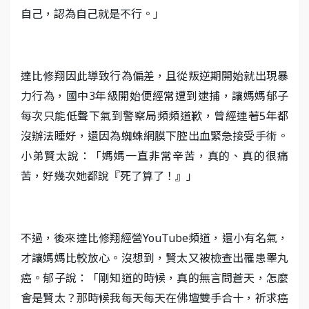
自己，認為自己就是不行。」
達比修翔因此導致行為偏差，且從叛逆期開始就出現暴
力行為，國中3年級開始便經常遭到逮捕，讓媽媽郁子
每次只能低聲下氣到警察局頻頻道歉，曾經連著5年都
沒辦法睡好，還因為蜘蛛網膜下腔出血緊急接受手術。
小弟賢太說：「媽媽一直非常辛苦，真的、真的很痛
苦，好幾次她都說『死了算了！』」
不過，後來達比修翔經營YouTube頻道，還小有名氣，
才讓媽媽比較放心。沒想到，賢太又被檢查出罹患睪丸
癌。郁子說：「剛知道的時候，真的無言問蒼天，怎麼
會是賢太？那時候我每天每天在佛壇雙手合十，祈求癌