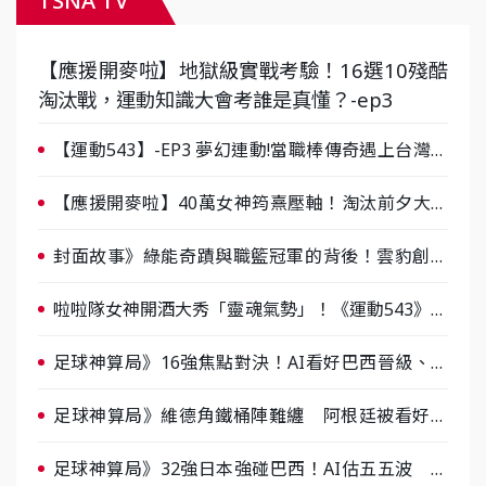
TSNA TV
【應援開麥啦】地獄級實戰考驗！16選10殘酷
淘汰戰，運動知識大會考誰是真懂？-ep3
【運動543】-EP3 夢幻連動!當職棒傳奇遇上台灣女
棒 8/29熱血傳承
【應援開麥啦】40萬女神筠熹壓軸！淘汰前夕大混
戰，蔡尚樺驚艷：一個比一個會-ep2
封面故事》綠能奇蹟與職籃冠軍的背後！雲豹創辦
人張建偉做客《封面故事》大談「心酸創業學」
啦啦隊女神開酒大秀「靈魂氣勢」！《運動543》微
醺企劃台韓拼酒文化大過招
足球神算局》16強焦點對決！AI看好巴西晉級、數
據派力挺挪威
足球神算局》維德角鐵桶陣難纏 阿根廷被看好下
半場破局晉級
足球神算局》32強日本強碰巴西！AI估五五波 牛