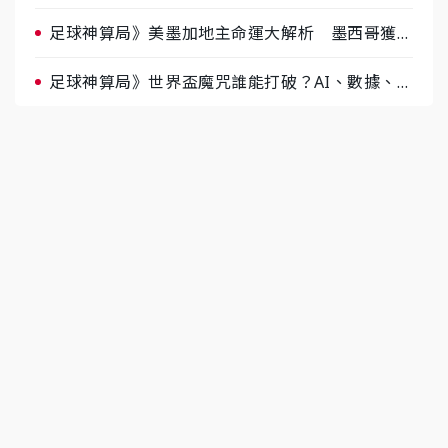
肉哥、小魚看好延長賽爆冷
足球神算局》美墨加地主命運大解析 墨西哥獲數
據與玄學雙點名
足球神算局》世界盃魔咒誰能打破？AI、數據、塔
羅齊開講 阿根廷連霸、日本闖8強成焦點