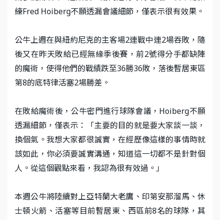
練Fred Hoiberg不願透漏會議細節，僅表示很有效果。
公牛上週在與紐約尼克的主客場2連戰中連2場吞敗，隨
後又在昨天敗給已經無緣季後賽，前2號得分手都缺陣
的魔術，使得他們的戰績跌至36勝36敗，落後暫居東區
第8的底特律活塞2場勝差。
在敗給魔術後，公牛密門進行球隊會議，Hoiberg不願
透漏細節，僅表示：「主要的目的就是要大家談一談，
換個氣。我想大家都很誠實，在經歷像這樣的事情時就
該如此，你必須要誠實溝通，知道這一切都不是針對個
人。從這個觀點來看，我認為很有效過。」
本週公牛將陸續對上亞特蘭大老鷹、印第安那溜馬、休
士頓火箭、活塞等目前暫居東、西區前8名的球隊，其