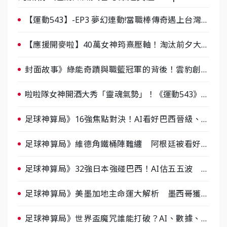
【運動543】-EP3 夢幻連動!當職棒傳奇遇上台灣女
棒 8/29熱血傳承
【應援開麥啦】40萬女神筠熹壓軸！淘汰前夕大混
戰，蔡尚樺驚艷：一個比一個會-ep2
封面故事》綠能奇蹟與職籃冠軍的背後！雲豹創辦
人張建偉做客《封面故事》大談「心酸創業學」
啦啦隊女神開酒大秀「靈魂氣勢」！《運動543》微
醺企劃台韓拼酒文化大過招
足球神算局》16強焦點對決！AI看好巴西晉級、數
據派力挺挪威
足球神算局》維德角鐵桶陣難纏 阿根廷被看好下
半場破局晉級
足球神算局》32強日本強碰巴西！AI估五五波 牛
肉哥、小魚看好延長賽爆冷
足球神算局》美墨加地主命運大解析 墨西哥獲數
據與玄學雙點名
足球神算局》世界盃魔咒誰能打破？AI、數據、塔