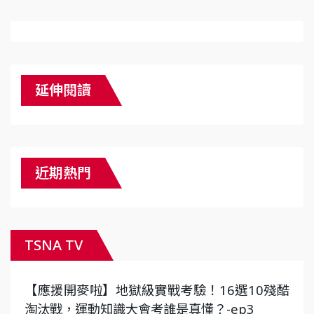
延伸閱讀
近期熱門
TSNA TV
【應援開麥啦】地獄級實戰考驗！16選10殘酷
淘汰戰，運動知識大會考誰是真懂？-ep3