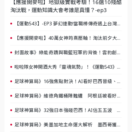
【應援開麥啦】地獄級實戰考驗！16選10殘酷
淘汰戰，運動知識大會考誰是真懂？-ep3
【運動543】-EP3 夢幻連動!當職棒傳奇遇上台灣女
棒 8/29熱血傳承
【應援開麥啦】40萬女神筠熹壓軸！淘汰前夕大混
戰，蔡尚樺驚艷：一個比一個會-ep2
封面故事》綠能奇蹟與職籃冠軍的背後！雲豹創辦
人張建偉做客《封面故事》大談「心酸創業學」
啦啦隊女神開酒大秀「靈魂氣勢」！《運動543》微
醺企劃台韓拼酒文化大過招
足球神算局》16強焦點對決！AI看好巴西晉級、數
據派力挺挪威
足球神算局》維德角鐵桶陣難纏 阿根廷被看好下
半場破局晉級
足球神算局》32強日本強碰巴西！AI估五五波 牛
肉哥、小魚看好延長賽爆冷
足球神算局》美墨加地主命運大解析 墨西哥獲數
據與玄學雙點名