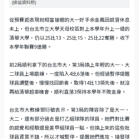
(排協資料照)
從預賽起表現就相當搶眼的大一好手余金鳳因感冒休息
未上，但台北市立大學天母校區對上本學年升上一級的
清華大學，仍以25比13、25比15、25比22奪勝，收下
本學年聯賽9連勝。
前2局順利拿下的台北市大，第3局換上年輕的大一、大
二球員上場磨練，一度陷入4比6落後，但經過暫停提醒
球員調整後，慢慢找回節奏，取得14比13領先後，就沒
再給清華超車機會，順利直落3保持本學年不敗金身。
台北市大教練鄧衍敏表示，第3局的陣容除了是大一、
大二，還有部分過去是打乙組球隊的球員，她們對比賽
的感覺和經驗還是差甲組球員一點，但換上來的這些批
球員資質不錯，所以才喊暫停，提醒她們進攻、接發球