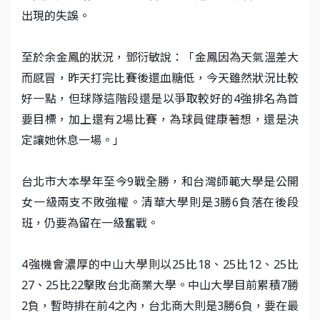
出現的失誤。
至於余金鳳的狀況，鄧衍敏說：「金鳳因為天氣溫差大
而感冒，昨天打完比賽後還血糖低，今天雖然狀況比較
好一點，但球隊這階段還是以爭取較好的4強排名為首
要目標，加上還有2場比賽，為球員健康著想，還是決
定讓她休息一場。」
台北市大本學年至今9戰全勝，和台灣師範大學是公開
女一級兩支不敗強權。清華大學則是3勝6負落在後段
班，仍要為留在一級奮戰。
4強機會濃厚的中山大學則以25比18、25比12、25比
27、25比22擊敗台北商業大學。中山大學目前累積7勝
2負，暫時排在前4之內，台北商大則是3勝6負，要在最