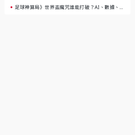
足球神算局》世界盃魔咒誰能打破？AI、數據、塔
羅齊開講 阿根廷連霸、日本闖8強成焦點