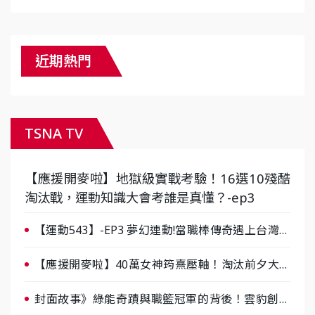
近期熱門
TSNA TV
【應援開麥啦】地獄級實戰考驗！16選10殘酷
淘汰戰，運動知識大會考誰是真懂？-ep3
【運動543】-EP3 夢幻連動!當職棒傳奇遇上台灣女
棒 8/29熱血傳承
【應援開麥啦】40萬女神筠熹壓軸！淘汰前夕大混
戰，蔡尚樺驚艷：一個比一個會-ep2
封面故事》綠能奇蹟與職籃冠軍的背後！雲豹創辦