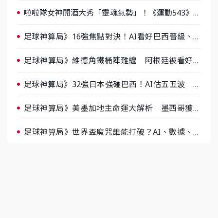
人張建偉做客《封面故事》大談「心酸創業學」
啦啦隊女神開酒大秀「靈魂氣勢」！《運動543》微
醺企劃台韓拼酒文化大過招
足球神算局》16強焦點對決！AI看好巴西晉級、數
據派力挺挪威
足球神算局》維德角鐵桶陣難纏 阿根廷被看好下
半場破局晉級
足球神算局》32強日本強碰巴西！AI估五五波 牛
肉哥、小魚看好延長賽爆冷
足球神算局》美墨加地主命運大解析 墨西哥獲數
據與玄學雙點名
足球神算局》世界盃魔咒誰能打破？AI、數據、塔
羅齊開講 阿根廷連霸、日本闖8強成焦點