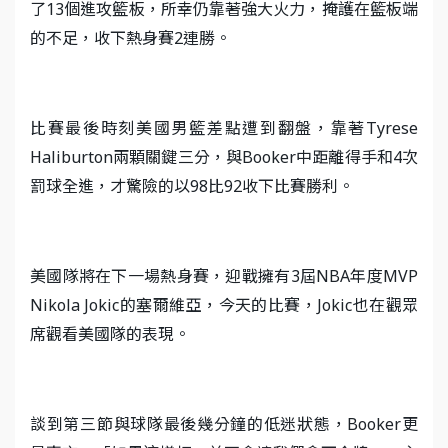
了13個進攻籃板，所幸仍靠著強大火力，掩護在籃板端
的不足，收下熱身賽2連勝。
比賽最後時刻美國男籃差點遭到翻盤，靠著Tyrese
Haliburton兩顆關鍵三分，與Booker中距離得手和4次
罰球全進，才驚險的以98比92收下比賽勝利。
美國隊將在下一場熱身賽，迎戰擁有3屆NBA年度MVP
Nikola Jokic的塞爾維亞，今天的比賽，Jokic也在觀眾
席觀看美國隊的表現。
談到第三節與球隊最後幾分鐘的低迷狀態，Booker更