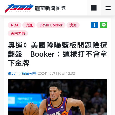
體育新聞團隊
NBA
奧運
Devin Booker
澳洲
美國男籃
奧運》美國隊曝籃板問題險遭
翻盤 Booker：這樣打不會拿
下金牌
張志宇／綜合報導
2024年07月16日 12:32