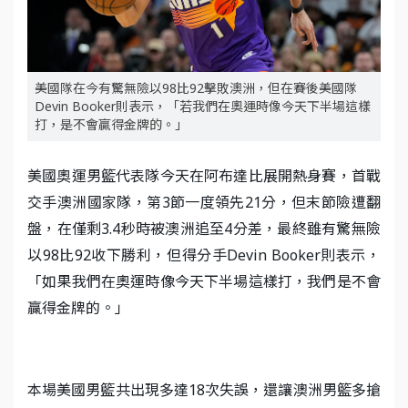
美國隊在今有驚無險以98比92擊敗澳洲，但在賽後美國隊
Devin Booker則表示，「若我們在奧運時像今天下半場這樣
打，是不會贏得金牌的。」
美國奧運男籃代表隊今天在阿布達比展開熱身賽，首戰
交手澳洲國家隊，第3節一度領先21分，但末節險遭翻
盤，在僅剩3.4秒時被澳洲追至4分差，最終雖有驚無險
以98比92收下勝利，但得分手Devin Booker則表示，
「如果我們在奧運時像今天下半場這樣打，我們是不會
贏得金牌的。」
本場美國男籃共出現多達18次失誤，還讓澳洲男籃多搶