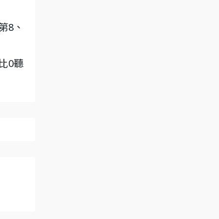
第8、
比0聽