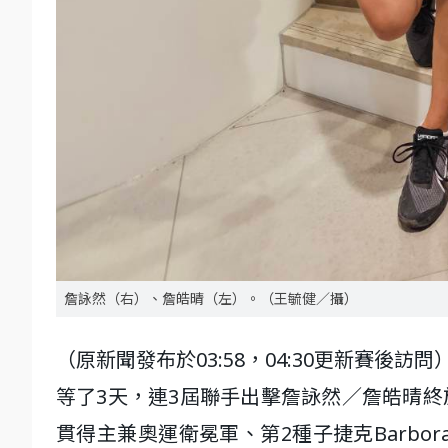
詹詠然（右）、詹皓晴（左）。（王毓健／攝）
（原新聞發布於03:58，04:30更新賽後訪問
等了3天，連3屆聯手出擊詹詠然／詹皓晴終
貫得主兼奧運衛冕軍、第2種子捷克Barbora Krej