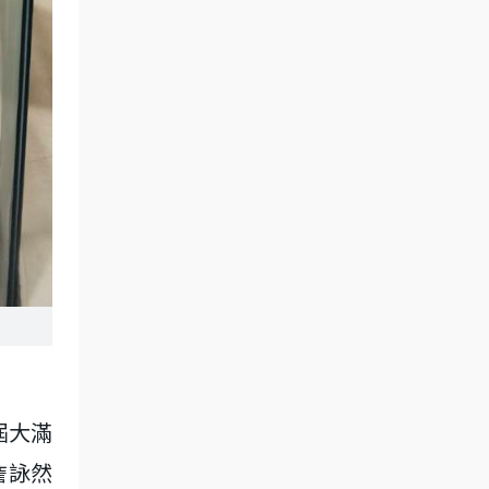
屆大滿
，詹詠然