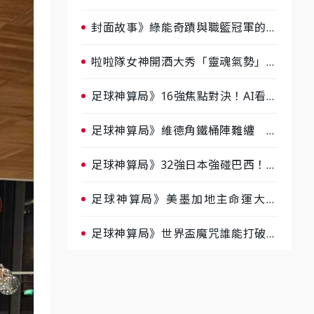
淘汰前夕大混戰，蔡尚樺驚艷：一個
比一個會-ep2
封面故事》綠能奇蹟與職籃冠軍的背
後！雲豹創辦人張建偉做客《封面故
事》大談「心酸創業學」
啦啦隊女神開酒大秀「靈魂氣勢」！
《運動543》微醺企劃台韓拼酒文化
大過招
足球神算局》16強焦點對決！AI看好
巴西晉級、數據派力挺挪威
足球神算局》維德角鐵桶陣難纏 阿
根廷被看好下半場破局晉級
足球神算局》32強日本強碰巴西！AI
估五五波 牛肉哥、小魚看好延長賽
爆冷
足球神算局》美墨加地主命運大解
析 墨西哥獲數據與玄學雙點名
足球神算局》世界盃魔咒誰能打破？
AI、數據、塔羅齊開講 阿根廷連
霸、日本闖8強成焦點