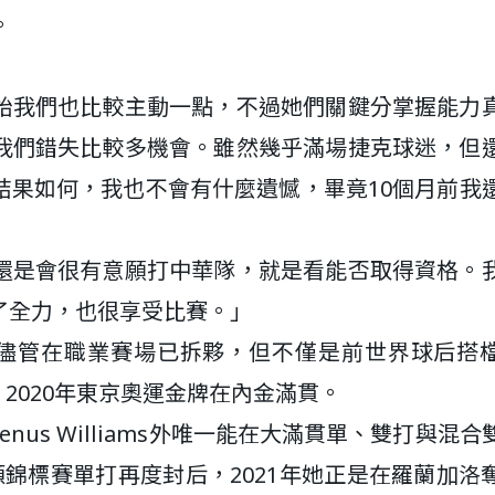
。
始我們也比較主動一點，不過她們關鍵分掌握能力
我們錯失比較多機會。雖然幾乎滿場捷克球迷，但
結果如何，我也不會有什麼遺憾，畢竟10個月前我
還是會很有意願打中華隊，就是看能否取得資格。
了全力，也很享受比賽。」
a Siniaková儘管在職業賽場已拆夥，但不僅是前世界球后
、2020年東京奧運金牌在內金滿貫。
Venus Williams外唯一能在大滿貫單、雙打與混
錦標賽單打再度封后，2021年她正是在羅蘭加洛