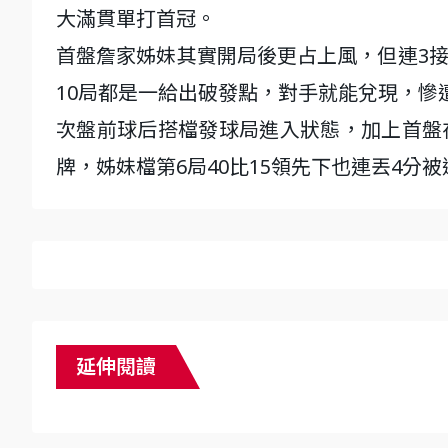
大滿貫單打首冠。
首盤詹家姊妹其實開局後更占上風，但連3接
10局都是一給出破發點，對手就能兌現，慘
次盤前球后搭檔發球局進入狀態，加上首盤
牌，姊妹檔第6局40比15領先下也連丟4分
延伸閱讀