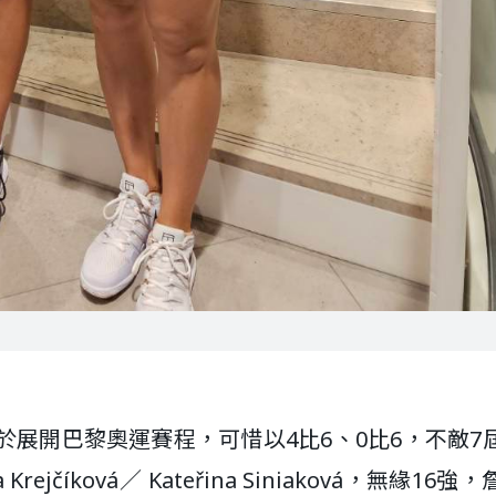
）
於展開巴黎奧運賽程，可惜以4比6、0比6，不敵7
číková／ Kateřina Siniaková，無緣16強