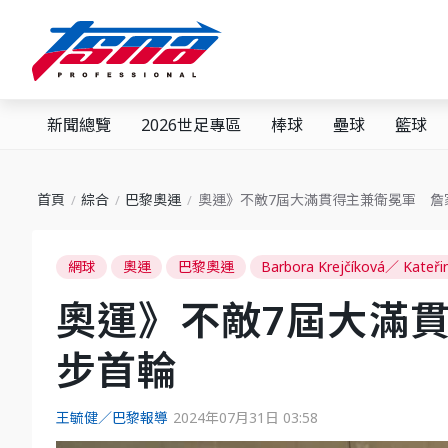
新聞總覽
2026世足專區
棒球
壘球
籃球
首頁
綜合
巴黎奧運
奧運》不敵7屆大滿貫得主兼衛冕軍 詹
網球
奧運
巴黎奧運
Barbora Krejčíková／ Kateři
奧運》不敵7屆大滿
步首輪
王毓健／巴黎報導
2024年07月31日 03:58