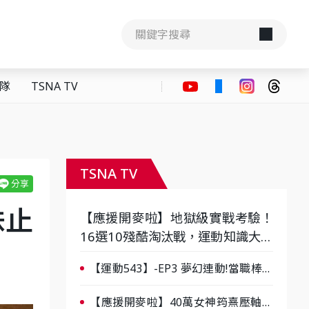
隊
TSNA TV
TSNA TV
妹止
【應援開麥啦】地獄級實戰考驗！
16選10殘酷淘汰戰，運動知識大會
考誰是真懂？-ep3
【運動543】-EP3 夢幻連動!當職棒傳
奇遇上台灣女棒 8/29熱血傳承
【應援開麥啦】40萬女神筠熹壓軸！