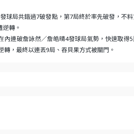
發球局共錯過7破發點，第7局終於率先破發，不料
遭逆轉。
在內連破詹詠然／詹皓晴4發球局氣勢，快速取得5
被逆轉，最終以連丟9局、吞貝果方式被關門。