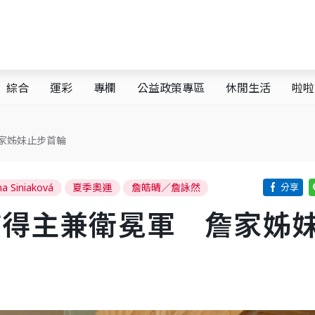
綜合
運彩
專欄
公益政策專區
休閒生活
啦啦
家姊妹止步首輪
na Siniaková
夏季奧運
詹皓晴／詹詠然
貫得主兼衛冕軍 詹家姊