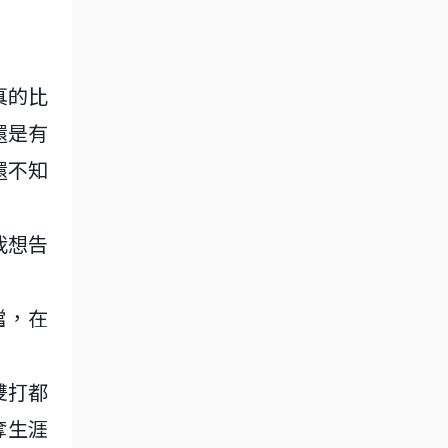
真的比
還是有
還不知
我想告
搭檔，在
合雙打都
奪生涯