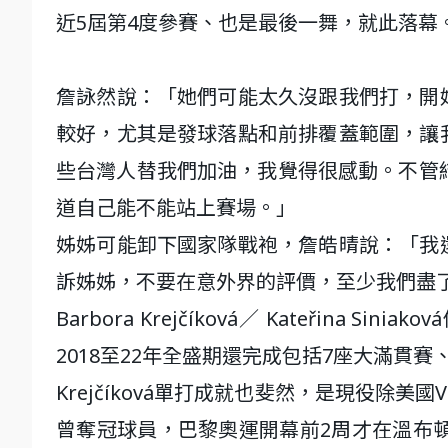
近5屆第4度參賽、也是最後一舞，就此落幕
詹詠然說：「她們可能太久沒跟我們打，開
較好，尤其是發球落點和前排覆蓋範圍，讓
些台灣人替我們加油，我覺得很感動。不管
道自己能不能站上賽場。」
姊姊可能卸下國家隊戰袍，詹皓晴說：「我
訴姊姊，不要在意外界的評價，至少我們盡
Barbora Krejčíková／ Kateřin
2018至22年全盛期還完成包括7座大滿貫賽
Krejčíková單打成就也斐然，是現役除美國
曾奪冠球員，巴黎奧運開幕前2周才在溫布頓