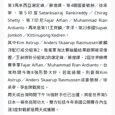
第3馬來西亞謝定峰／蘇偉譯、第4韓國姜敏赫／徐承
宰、第5印度Satwiksairaj Rankireddy／Chirag
Shetty、第7印尼Fajar Alfian／Muhammad Rian
Ardianto，再來是第11王齊麟／李洋、第23泰國Supak
Jomkoh ／Kittinupong Kedren。
其中Kim Astrup／Anders Skaarup Rasmussen被麟
洋配打成分組第2，衛冕軍淘汰賽抽籤結果避開被梁偉
鏗／王昶擠到分組第2的謝定峰／蘇偉譯、2屆世界錦標
賽季軍Fajar Alfian／Muhammad Rian Ardianto，台
灣時間今晚8強形勢大好。若能過關，則要與Kim
Astrup／Anders Skaarup Rasmussen或姜敏赫／徐
承宰，爭金牌戰席位。
周天成台灣時間下午16強對手也已出爐，將是世界第5
日本一哥奈良岡功大，雙方包括今年泰國公開賽在內生
涯3度對戰都是周天成獲勝。