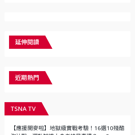
延伸閱讀
近期熱門
TSNA TV
【應援開麥啦】地獄級實戰考驗！16選10殘酷