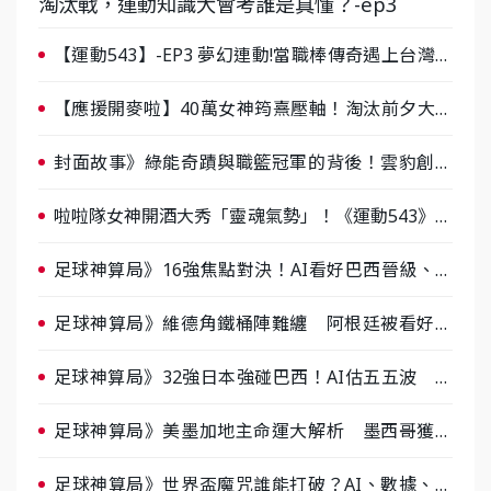
淘汰戰，運動知識大會考誰是真懂？-ep3
【運動543】-EP3 夢幻連動!當職棒傳奇遇上台灣女
棒 8/29熱血傳承
【應援開麥啦】40萬女神筠熹壓軸！淘汰前夕大混
戰，蔡尚樺驚艷：一個比一個會-ep2
封面故事》綠能奇蹟與職籃冠軍的背後！雲豹創辦
人張建偉做客《封面故事》大談「心酸創業學」
啦啦隊女神開酒大秀「靈魂氣勢」！《運動543》微
醺企劃台韓拼酒文化大過招
足球神算局》16強焦點對決！AI看好巴西晉級、數
據派力挺挪威
足球神算局》維德角鐵桶陣難纏 阿根廷被看好下
半場破局晉級
足球神算局》32強日本強碰巴西！AI估五五波 牛
肉哥、小魚看好延長賽爆冷
足球神算局》美墨加地主命運大解析 墨西哥獲數
據與玄學雙點名
足球神算局》世界盃魔咒誰能打破？AI、數據、塔