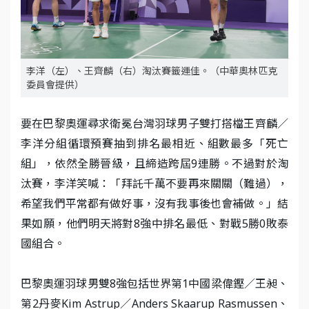
李洋（左）、王齊麟（右）淘汰賽籤運佳。（中華奧林匹克
委員會提供）
要在巴黎奧運尋求衛冕台灣羽球男子雙打搭檔王齊麟／
李洋分組循環預賽抽到排名最相近、組數最多「死亡
組」，依然全勝晉級，且締造跨屆9連勝。不過對於淘
汰賽，李洋笑喊：「拜託千萬不要再來關關（難過），
希望我們平常都有做好事，沒有我事後也會補做。」結
果如願，他們明天將對8強中排名最低、對戰5勝0敗泰
國組合。
巴黎奧運羽球男雙8強包括世界第1中國梁偉鏗／王昶、
第2丹麥Kim Astrup／Anders Skaarup Rasmussen、