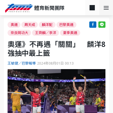
體育新聞團隊
奧運
周天成
麟洋配
巴黎奧運
奈良岡功大
王齊麟／李洋
夏季奧運
奧運》不再遇「關關」 麟洋8
強抽中最上籤
王毓健／巴黎報導
2024年08月01日 00:13