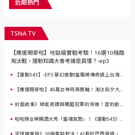
近期熱門
TSNA TV
【應援開麥啦】地獄級實戰考驗！16選10殘酷
淘汰戰，運動知識大會考誰是真懂？-ep3
【運動543】-EP3 夢幻連動!當職棒傳奇遇上台灣女
棒 8/29熱血傳承
【應援開麥啦】40萬女神筠熹壓軸！淘汰前夕大混
戰，蔡尚樺驚艷：一個比一個會-ep2
封面故事》綠能奇蹟與職籃冠軍的背後！雲豹創辦
人張建偉做客《封面故事》大談「心酸創業學」
啦啦隊女神開酒大秀「靈魂氣勢」！《運動543》微
醺企劃台韓拼酒文化大過招
足球神算局》16強焦點對決！AI看好巴西晉級、數