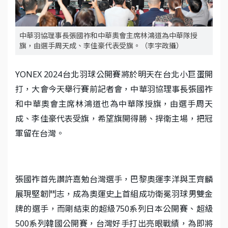
中華羽協理事長張國祚和中華奧會主席林鴻道為中華隊授
旗，由選手周天成、李佳豪代表受旗。（李宇政攝）
YONEX 2024台北羽球公開賽將於明天在台北小巨蛋開
打，大會今天舉行賽前記者會，中華羽協理事長張國祚
和中華奧會主席林鴻道也為中華隊授旗，由選手周天
成、李佳豪代表受旗，希望旗開得勝、捍衛主場，把冠
軍留在台灣。
張國祚首先讚許嘉勉台灣選手，巴黎奧運李洋與王齊麟
展現堅韌鬥志，成為奧運史上首組成功衛冕羽球男雙金
牌的選手，而剛結束的超級750系列日本公開賽、超級
500系列韓國公開賽，台灣好手打出亮眼戰績，為即將