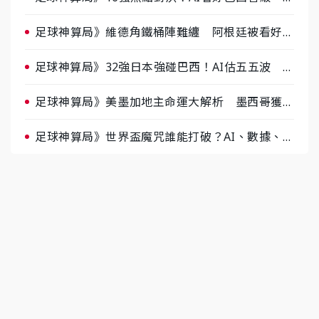
據派力挺挪威
足球神算局》維德角鐵桶陣難纏 阿根廷被看好下
半場破局晉級
足球神算局》32強日本強碰巴西！AI估五五波 牛
肉哥、小魚看好延長賽爆冷
足球神算局》美墨加地主命運大解析 墨西哥獲數
據與玄學雙點名
足球神算局》世界盃魔咒誰能打破？AI、數據、塔
羅齊開講 阿根廷連霸、日本闖8強成焦點