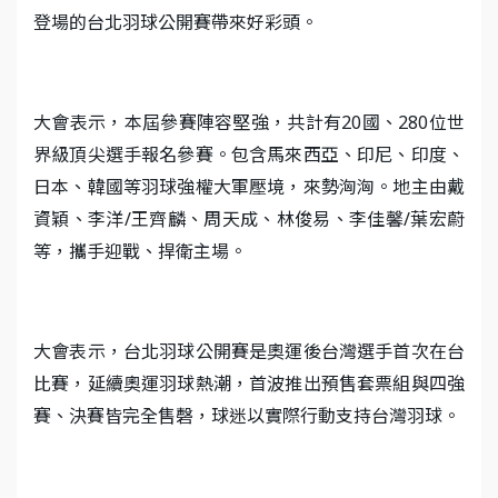
登場的台北羽球公開賽帶來好彩頭。
大會表示，本屆參賽陣容堅強，共計有20國、280位世
界級頂尖選手報名參賽。包含馬來西亞、印尼、印度、
日本、韓國等羽球強權大軍壓境，來勢洶洶。地主由戴
資穎、李洋/王齊麟、周天成、林俊易、李佳馨/葉宏蔚
等，攜手迎戰、捍衛主場。
大會表示，台北羽球公開賽是奧運後台灣選手首次在台
比賽，延續奧運羽球熱潮，首波推出預售套票組與四強
賽、決賽皆完全售磬，球迷以實際行動支持台灣羽球。