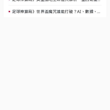
據與玄學雙點名
足球神算局》世界盃魔咒誰能打破？AI、數據、塔
羅齊開講 阿根廷連霸、日本闖8強成焦點