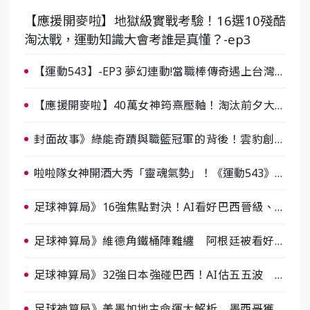
【應援開麥啦】地獄級實戰考驗！16選10殘酷
淘汰戰，運動知識大會考誰是真懂？-ep3
【運動543】-EP3 夢幻連動!當職棒傳奇遇上台灣女
棒 8/29熱血傳承
【應援開麥啦】40萬女神筠熹壓軸！淘汰前夕大混
戰，蔡尚樺驚艷：一個比一個會-ep2
封面故事》綠能奇蹟與職籃冠軍的背後！雲豹創辦
人張建偉做客《封面故事》大談「心酸創業學」
啦啦隊女神開酒大秀「靈魂氣勢」！《運動543》微
醺企劃台韓拼酒文化大過招
足球神算局》16強焦點對決！AI看好巴西晉級、數
據派力挺挪威
足球神算局》維德角鐵桶陣難纏 阿根廷被看好下
半場破局晉級
足球神算局》32強日本強碰巴西！AI估五五波 牛
肉哥、小魚看好延長賽爆冷
足球神算局》美墨加地主命運大解析 墨西哥獲數