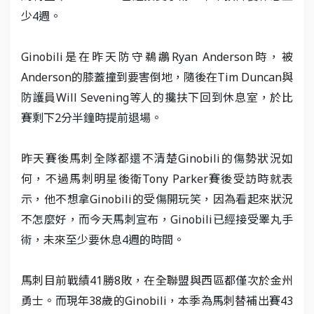
少4週。
Ginobili是在昨天防守鵜鶘Ryan Anderson時，被
Anderson的膝蓋撞到要害倒地，隨後在Tim Duncan與
防護員Will Sevening等人的攙扶下回到休息室，於比
賽剩下2分半鐘時提前退場。
昨天賽後馬刺全隊都還不清楚Ginobili的傷勢狀況如
何，不過馬刺明星後衛Tony Parker賽後受訪時就表
示，他不想拿Ginobili的受傷開玩笑，因為看起來狀況
不怎麼好，而今天馬刺宣布，Ginobili已經接受睪丸手
術，未來至少要休息4週的時間。
馬刺目前戰績41勝8敗，在全聯盟與西區都僅次於金州
勇士。而現年38歲的Ginobili，本季為馬刺替補出賽43