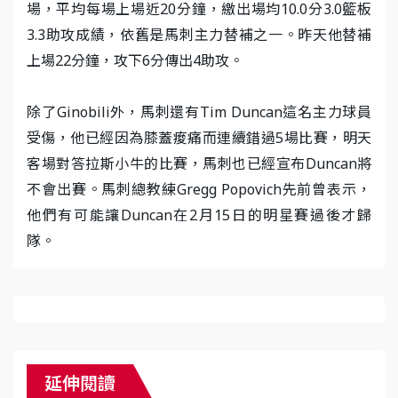
場，平均每場上場近20分鐘，繳出場均10.0分3.0籃板
3.3助攻成績，依舊是馬刺主力替補之一。昨天他替補
上場22分鐘，攻下6分傳出4助攻。
除了Ginobili外，馬刺還有Tim Duncan這名主力球員
受傷，他已經因為膝蓋痠痛而連續錯過5場比賽，明天
客場對答拉斯小牛的比賽，馬刺也已經宣布Duncan將
不會出賽。馬刺總教練Gregg Popovich先前曾表示，
他們有可能讓Duncan在2月15日的明星賽過後才歸
隊。
延伸閱讀