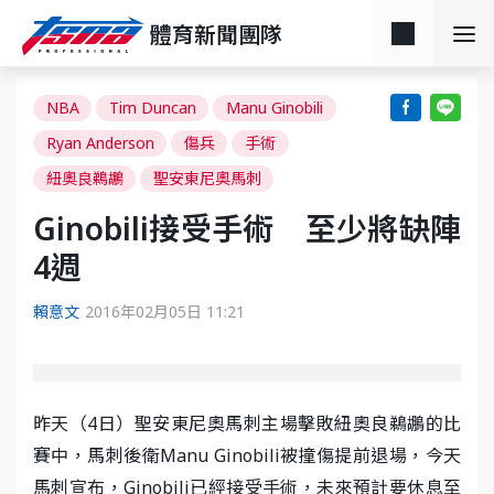
體育新聞團隊
NBA
Tim Duncan
Manu Ginobili
Ryan Anderson
傷兵
手術
紐奧良鵜鶘
聖安東尼奧馬刺
Ginobili接受手術 至少將缺陣
4週
賴意文
2016年02月05日 11:21
昨天（4日）聖安東尼奧馬刺主場擊敗紐奧良鵜鶘的比
賽中，馬刺後衛Manu Ginobili被撞傷提前退場，今天
馬刺宣布，Ginobili已經接受手術，未來預計要休息至