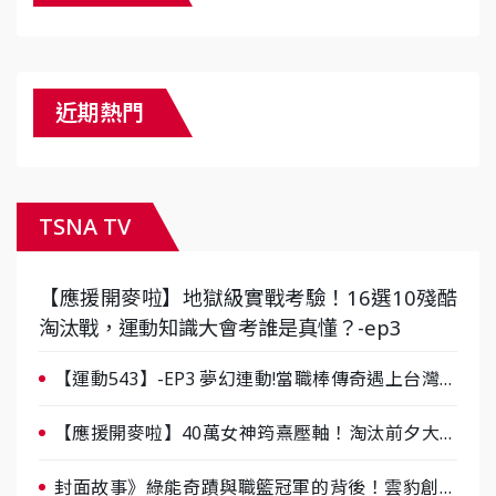
近期熱門
TSNA TV
【應援開麥啦】地獄級實戰考驗！16選10殘酷
淘汰戰，運動知識大會考誰是真懂？-ep3
【運動543】-EP3 夢幻連動!當職棒傳奇遇上台灣女
棒 8/29熱血傳承
【應援開麥啦】40萬女神筠熹壓軸！淘汰前夕大混
戰，蔡尚樺驚艷：一個比一個會-ep2
封面故事》綠能奇蹟與職籃冠軍的背後！雲豹創辦