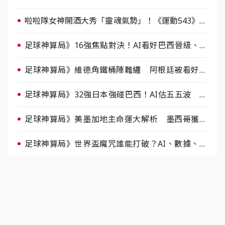
人張建偉做客《封面故事》大談「心酸創業學」
啦啦隊女神開酒大秀「靈魂氣勢」！《運動543》微
醺企劃台韓拼酒文化大過招
足球神算局》16強焦點對決！AI看好巴西晉級、數
據派力挺挪威
足球神算局》維德角鐵桶陣難纏 阿根廷被看好下
半場破局晉級
足球神算局》32強日本強碰巴西！AI估五五波 牛
肉哥、小魚看好延長賽爆冷
足球神算局》美墨加地主命運大解析 墨西哥獲數
據與玄學雙點名
足球神算局》世界盃魔咒誰能打破？AI、數據、塔
羅齊開講 阿根廷連霸、日本闖8強成焦點