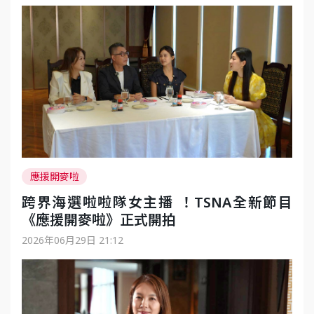
應援開麥啦
跨界海選啦啦隊女主播 ​！TSNA全新節目
《應援開麥啦》正式開拍
2026年06月29日 21:12