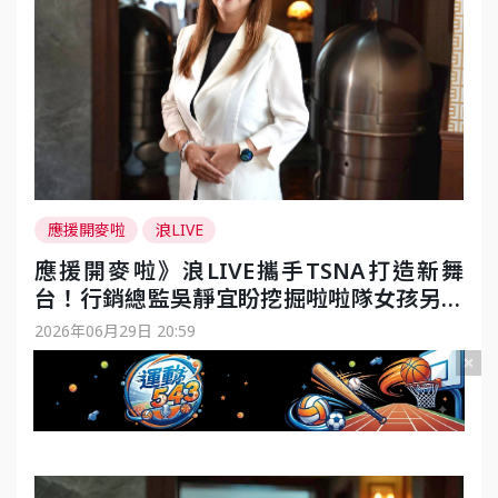
應援開麥啦
浪LIVE
應援開麥啦》浪LIVE攜手TSNA打造新舞
台！行銷總監吳靜宜盼挖掘啦啦隊女孩另一
面
2026年06月29日 20:59