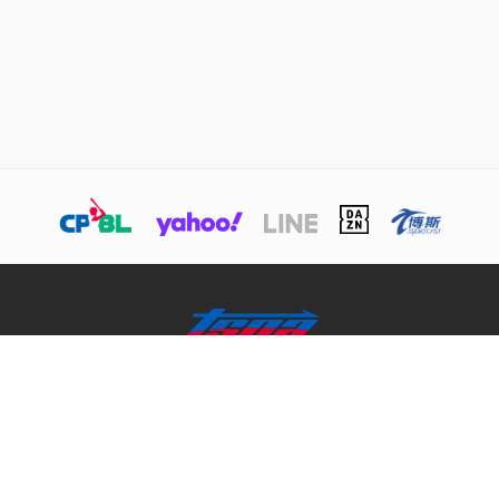
關於TSNA
業務介紹
商務合作聯絡