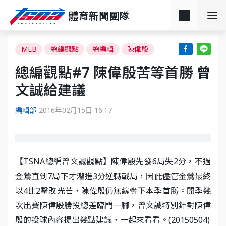
體育新聞團隊
MLB
總編觀點
總編輯
陳偉殷
總編觀點#7 陳偉殷苦等首勝 曾
文誠給建議
編輯部
2016年02月15日 16:17
【TSNA總編曾文誠觀點】陳偉殷先發6局失2分，不過
金鶯直到7局下才灌進3分逆轉戰局，因此儘管金鶯最終
以4比2擊敗光芒，陳偉殷仍無緣奪下本季首勝。開季幾
次出賽陳偉殷勝投總差臨門一腳，曾文誠特別針對陳偉
殷的投球內容提出幾點建議，一起來看看。(20150504)