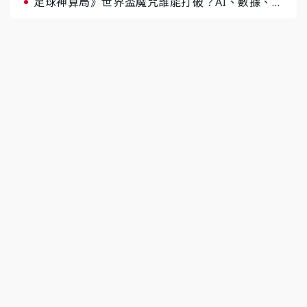
足球神算局》世界盃魔咒誰能打破？AI、數據、塔
羅齊開講 阿根廷連霸、日本闖8強成焦點