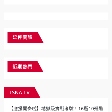
延伸閱讀
近期熱門
TSNA TV
【應援開麥啦】地獄級實戰考驗！16選10殘酷