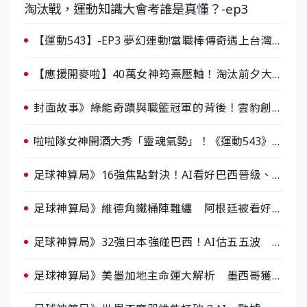
淘汰戰，運動知識大會考誰是真懂？-ep3
【運動543】-EP3 夢幻連動!當職棒傳奇遇上台灣女
棒 8/29熱血傳承
【應援開麥啦】40萬女神筠熹壓軸！淘汰前夕大混
戰，蔡尚樺驚艷：一個比一個會-ep2
封面故事》綠能奇蹟與職籃冠軍的背後！雲豹創辦
人張建偉做客《封面故事》大談「心酸創業學」
啦啦隊女神開酒大秀「靈魂氣勢」！《運動543》微
醺企劃台韓拼酒文化大過招
足球神算局》16強焦點對決！AI看好巴西晉級、數
據派力挺挪威
足球神算局》維德角鐵桶陣難纏 阿根廷被看好下
半場破局晉級
足球神算局》32強日本強碰巴西！AI估五五波 牛
肉哥、小魚看好延長賽爆冷
足球神算局》美墨加地主命運大解析 墨西哥獲數
據與玄學雙點名