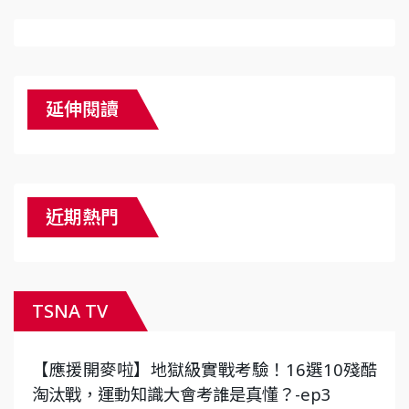
延伸閱讀
近期熱門
TSNA TV
【應援開麥啦】地獄級實戰考驗！16選10殘酷
淘汰戰，運動知識大會考誰是真懂？-ep3