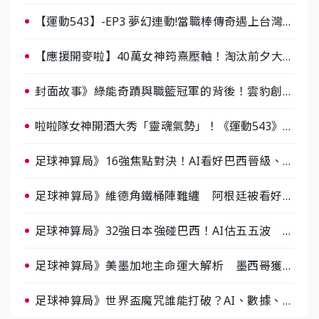
【運動543】-EP3 夢幻連動!當職棒傳奇遇上台灣女
棒 8/29熱血傳承
【應援開麥啦】40萬女神筠熹壓軸！淘汰前夕大混
戰，蔡尚樺驚艷：一個比一個會-ep2
封面故事》綠能奇蹟與職籃冠軍的背後！雲豹創辦
人張建偉做客《封面故事》大談「心酸創業學」
啦啦隊女神開酒大秀「靈魂氣勢」！《運動543》微
醺企劃台韓拼酒文化大過招
足球神算局》16強焦點對決！AI看好巴西晉級、數
據派力挺挪威
足球神算局》維德角鐵桶陣難纏 阿根廷被看好下
半場破局晉級
足球神算局》32強日本強碰巴西！AI估五五波 牛
肉哥、小魚看好延長賽爆冷
足球神算局》美墨加地主命運大解析 墨西哥獲數
據與玄學雙點名
足球神算局》世界盃魔咒誰能打破？AI、數據、塔
羅齊開講 阿根廷連霸、日本闖8強成焦點