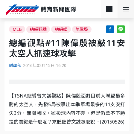
體育新聞團隊
MLB
總編觀點
總編輯
陳偉殷
總編觀點#11陳偉殷被敲11安
太空人抓速球攻擊
編輯部
2016年02月15日 16:20
【TSNA總編曾文誠觀點】陳偉殷面對目前大聯盟最多
勝的太空人，先發5局被擊出本季單場最多的11支安打
失3分，無關勝敗，雖投球內容不差，但是仍拿不下勝
投的關鍵是什麼呢？來聽聽曾文誠怎麼說。(20150526)