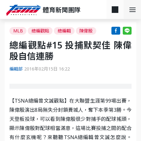
體育新聞團隊
MLB
總編觀點
總編輯
陳偉殷
總編觀點#15 投捕默契佳 陳偉
殷自信連勝
編輯部
2016年02月15日 16:22
【TSNA總編曾文誠觀點】在大聯盟生涯第99場出賽，
陳偉殷演出8局無失分封鎖費城人，奪下本季第3勝。今
天登板投球，可以看到陳偉殷很少對捕手的配球搖頭，
顯示陳偉殷對配球相當滿意，這場比賽投捕之間的配合
有什麼玄機呢？來聽聽TSNA總編輯曾文誠怎麼說。