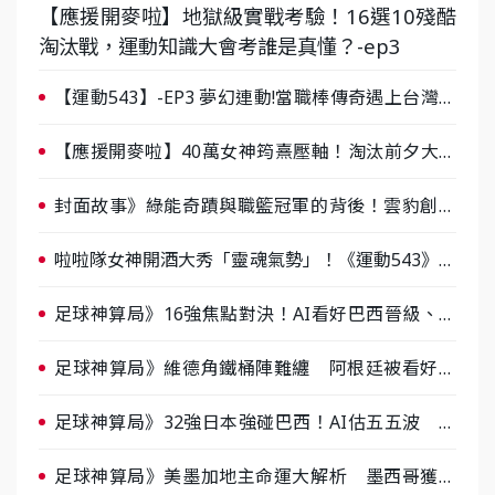
【應援開麥啦】地獄級實戰考驗！16選10殘酷
淘汰戰，運動知識大會考誰是真懂？-ep3
【運動543】-EP3 夢幻連動!當職棒傳奇遇上台灣女
棒 8/29熱血傳承
【應援開麥啦】40萬女神筠熹壓軸！淘汰前夕大混
戰，蔡尚樺驚艷：一個比一個會-ep2
封面故事》綠能奇蹟與職籃冠軍的背後！雲豹創辦
人張建偉做客《封面故事》大談「心酸創業學」
啦啦隊女神開酒大秀「靈魂氣勢」！《運動543》微
醺企劃台韓拼酒文化大過招
足球神算局》16強焦點對決！AI看好巴西晉級、數
據派力挺挪威
足球神算局》維德角鐵桶陣難纏 阿根廷被看好下
半場破局晉級
足球神算局》32強日本強碰巴西！AI估五五波 牛
肉哥、小魚看好延長賽爆冷
足球神算局》美墨加地主命運大解析 墨西哥獲數