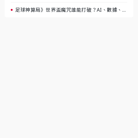
據與玄學雙點名
足球神算局》世界盃魔咒誰能打破？AI、數據、塔
羅齊開講 阿根廷連霸、日本闖8強成焦點