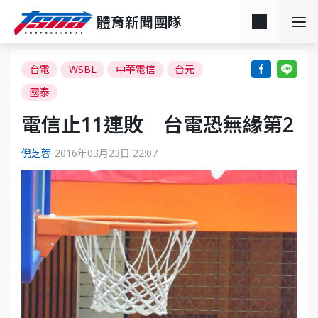
體育新聞團隊
台電
WSBL
中華電信
台元
國泰
電信止11連敗 台電恐無緣第2
倪芝蓉
2016年03月23日 22:07