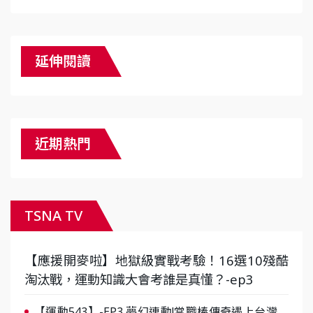
延伸閱讀
近期熱門
TSNA TV
【應援開麥啦】地獄級實戰考驗！16選10殘酷
淘汰戰，運動知識大會考誰是真懂？-ep3
【運動543】-EP3 夢幻連動!當職棒傳奇遇上台灣女