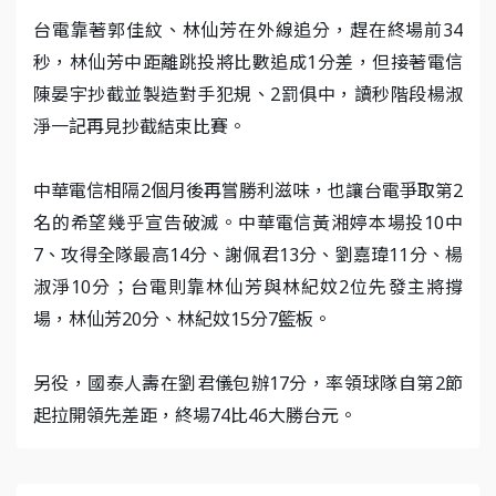
台電靠著郭佳紋、林仙芳在外線追分，趕在終場前34
秒，林仙芳中距離跳投將比數追成1分差，但接著電信
陳晏宇抄截並製造對手犯規、2罰俱中，讀秒階段楊淑
淨一記再見抄截結束比賽。
中華電信相隔2個月後再嘗勝利滋味，也讓台電爭取第2
名的希望幾乎宣告破滅。中華電信黃湘婷本場投10中
7、攻得全隊最高14分、謝佩君13分、劉嘉瑋11分、楊
淑淨10分；台電則靠林仙芳與林紀妏2位先發主將撐
場，林仙芳20分、林紀妏15分7籃板。
另役，國泰人壽在劉君儀包辦17分，率領球隊自第2節
起拉開領先差距，終場74比46大勝台元。