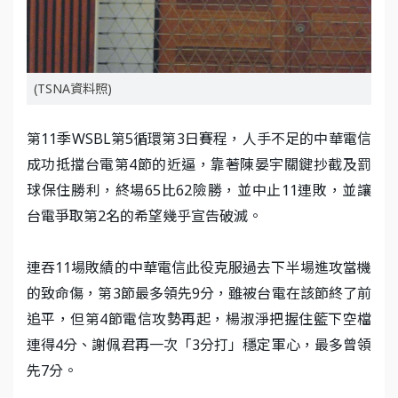
(TSNA資料照)
第11季WSBL第5循環第3日賽程，人手不足的中華電信
成功抵擋台電第4節的近逼，靠著陳晏宇關鍵抄截及罰
球保住勝利，終場65比62險勝，並中止11連敗，並讓
台電爭取第2名的希望幾乎宣告破滅。
連吞11場敗績的中華電信此役克服過去下半場進攻當機
的致命傷，第3節最多領先9分，雖被台電在該節終了前
追平，但第4節電信攻勢再起，楊淑淨把握住籃下空檔
連得4分、謝佩君再一次「3分打」穩定軍心，最多曾領
先7分。