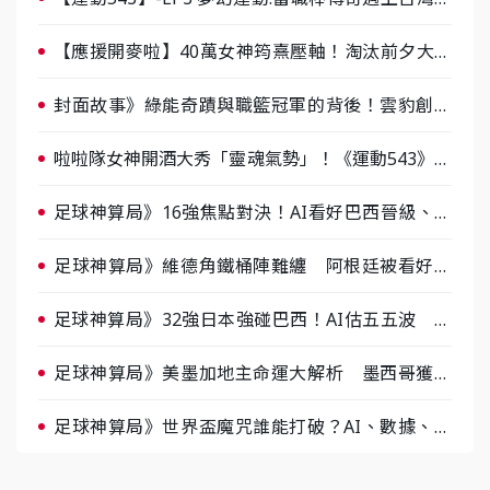
棒 8/29熱血傳承
【應援開麥啦】40萬女神筠熹壓軸！淘汰前夕大混
戰，蔡尚樺驚艷：一個比一個會-ep2
封面故事》綠能奇蹟與職籃冠軍的背後！雲豹創辦
人張建偉做客《封面故事》大談「心酸創業學」
啦啦隊女神開酒大秀「靈魂氣勢」！《運動543》微
醺企劃台韓拼酒文化大過招
足球神算局》16強焦點對決！AI看好巴西晉級、數
據派力挺挪威
足球神算局》維德角鐵桶陣難纏 阿根廷被看好下
半場破局晉級
足球神算局》32強日本強碰巴西！AI估五五波 牛
肉哥、小魚看好延長賽爆冷
足球神算局》美墨加地主命運大解析 墨西哥獲數
據與玄學雙點名
足球神算局》世界盃魔咒誰能打破？AI、數據、塔
羅齊開講 阿根廷連霸、日本闖8強成焦點