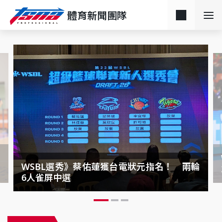
體育新聞團隊
最
WSBL選秀》蔡佑蓮獲台電狀元指名！ 兩輪
6人雀屏中選