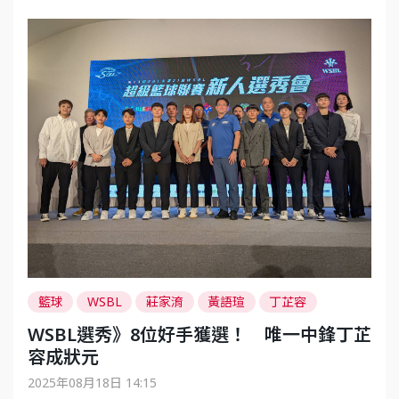
籃球
WSBL
莊家淯
黃語瑄
丁芷容
林品妤
李盈潔
林紫彤
李依蒨
WSBL選秀》8位好手獲選！ 唯一中鋒丁芷
容成狀元
2025年08月18日 14:15