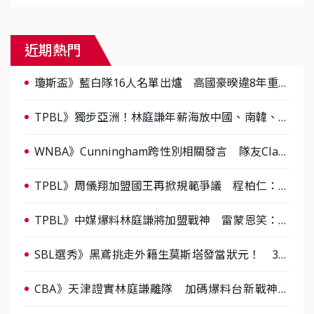
近期熱門
瓊斯盃》藍白隊16人名單出爐 高國豪暌違8年重返
國家隊
​TPBL》獨步亞洲！林庭謙年薪海放中國、南韓、日
本球員
WNBA》Cunningham跨性別相關發言 隊友Clark
首度回應
TPBL》周儀翔加盟國王再掀規範爭議 程柏仁：現
行規章有檢視空間
TPBL》中媒爆料林庭謙將加盟戰神 雷蒙恩笑：感
覺要冠軍了
SBL選秀》黑鳶挑走外籍生莫斯塔發當狀元！ 3人
中選追平史上新低
CBA》天津證實林庭謙離隊 加碼爆料台新戰神將
成下一站