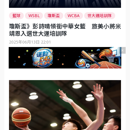
籃球
WSBL
瓊斯盃
WCBA
世大運培訓隊
中華女籃
米靖恩
瓊斯盃》彭詩晴領銜中華女籃 旅美小將米
靖恩入選世大運培訓隊
2025年06月13日 22:01