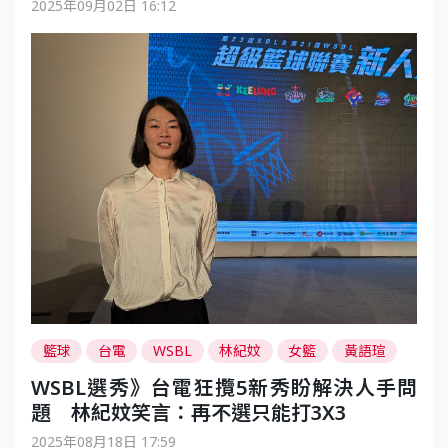
2025年09月02日 16:12
籃球
台電
WSBL
林紀妏
女籃
黃語瑄
丁芷容
侯子映
李盈潔
李依蒨
WSBL選秀》台電狂攬5新秀盼解決人手問
題 林紀妏笑言：再不選只能打3X3
2025年08月18日 17:59