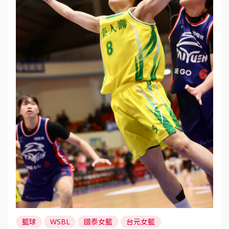
籃球
WSBL
國泰女籃
台元女籃