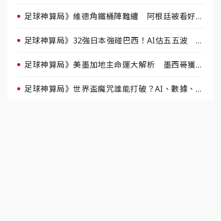
據派力挺挪威
足球神算局》維德角鐵桶陣難纏 阿根廷被看好下
半場破局晉級
足球神算局》32強日本強碰巴西！AI估五五波 牛
肉哥、小魚看好延長賽爆冷
足球神算局》美墨加地主命運大解析 墨西哥獲數
據與玄學雙點名
足球神算局》世界盃魔咒誰能打破？AI、數據、塔
羅齊開講 阿根廷連霸、日本闖8強成焦點