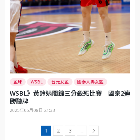
籃球
WSBL
台元女籃
國泰人壽女籃
WSBL》黃鈴娟關鍵三分殺死比賽 國泰2連
勝聽牌
2025年05月08日 21:33
1
2
3
...
到下一頁