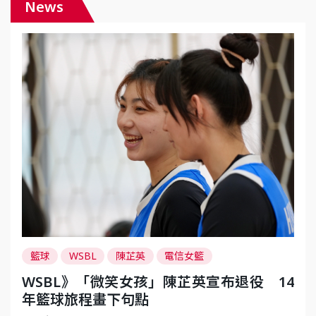
News
籃球
WSBL
陳芷英
電信女籃
WSBL》「微笑女孩」陳芷英宣布退役 14
年籃球旅程畫下句點