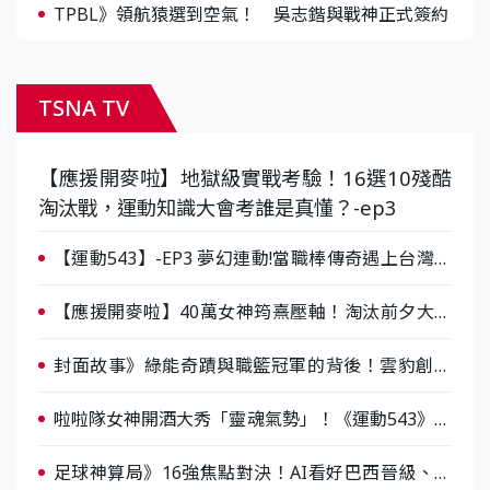
TPBL》領航猿選到空氣！ 吳志鍇與戰神正式簽約
TSNA TV
【應援開麥啦】地獄級實戰考驗！16選10殘酷
淘汰戰，運動知識大會考誰是真懂？-ep3
【運動543】-EP3 夢幻連動!當職棒傳奇遇上台灣女
棒 8/29熱血傳承
【應援開麥啦】40萬女神筠熹壓軸！淘汰前夕大混
戰，蔡尚樺驚艷：一個比一個會-ep2
封面故事》綠能奇蹟與職籃冠軍的背後！雲豹創辦
人張建偉做客《封面故事》大談「心酸創業學」
啦啦隊女神開酒大秀「靈魂氣勢」！《運動543》微
醺企劃台韓拼酒文化大過招
足球神算局》16強焦點對決！AI看好巴西晉級、數