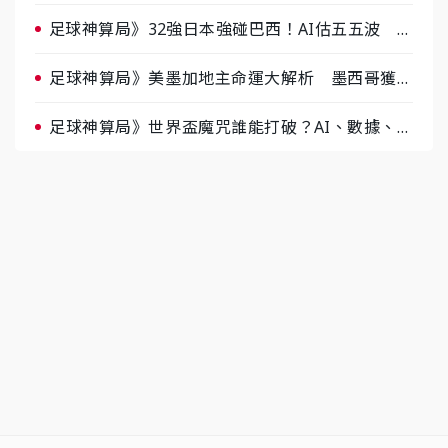
半場破局晉級
足球神算局》32強日本強碰巴西！AI估五五波 牛
肉哥、小魚看好延長賽爆冷
足球神算局》美墨加地主命運大解析 墨西哥獲數
據與玄學雙點名
足球神算局》世界盃魔咒誰能打破？AI、數據、塔
羅齊開講 阿根廷連霸、日本闖8強成焦點