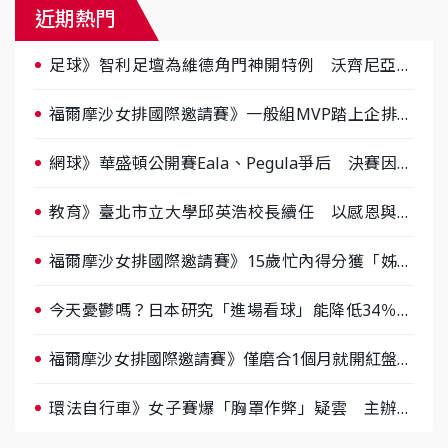
近期熱門
足球》智利足壇為維德角門神開特例 沃齊尼亞獲
准球衣印綽號
福爾摩沙女排國際邀請賽》一般組MVP踏上企排舞
台 安田江里自評35分
​網球》華盛頓公開賽Eala、Pegula爭后 決賽因天
候中斷延賽
教育》臺北市立大學邱英浩校長續任 以感恩與責
任之心 邁向校務新里程
福爾摩沙女排國際邀請賽》15歲忙內得分獲「姊姊
們」歡呼 曾亮潔笑：回去會一直想到
今天憂鬱嗎？日本研究「進場看球」能降低34％憂
鬱風險
福爾摩沙女排國際邀請賽》僅磨合1個月就開紅盤
鄭伊伶：新義力球風很活潑
環法自行車》女子賽爆「胸罩作弊」疑雲 主辦急
祭賽前裝備檢查