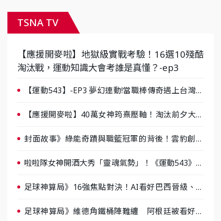
TSNA TV
【應援開麥啦】地獄級實戰考驗！16選10殘酷
淘汰戰，運動知識大會考誰是真懂？-ep3
【運動543】-EP3 夢幻連動!當職棒傳奇遇上台灣女
棒 8/29熱血傳承
【應援開麥啦】40萬女神筠熹壓軸！淘汰前夕大混
戰，蔡尚樺驚艷：一個比一個會-ep2
封面故事》綠能奇蹟與職籃冠軍的背後！雲豹創辦
人張建偉做客《封面故事》大談「心酸創業學」
啦啦隊女神開酒大秀「靈魂氣勢」！《運動543》微
醺企劃台韓拼酒文化大過招
足球神算局》16強焦點對決！AI看好巴西晉級、數
據派力挺挪威
足球神算局》維德角鐵桶陣難纏 阿根廷被看好下