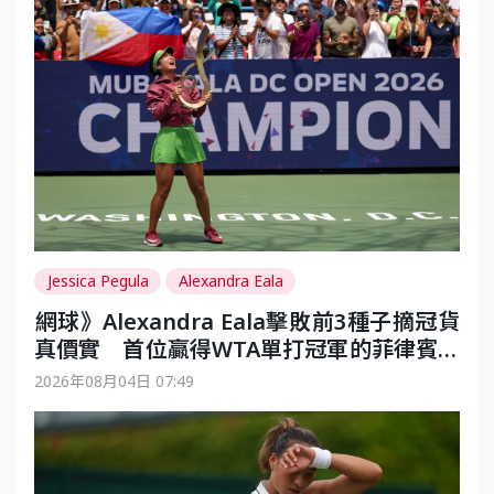
Jessica Pegula
Alexandra Eala
​網球》Alexandra Eala擊敗前3種子摘冠貨
真價實 首位贏得WTA單打冠軍的菲律賓女
將
2026年08月04日 07:49