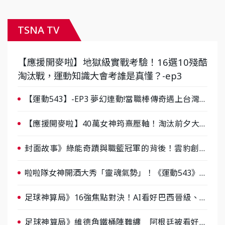
TSNA TV
【應援開麥啦】地獄級實戰考驗！16選10殘酷
淘汰戰，運動知識大會考誰是真懂？-ep3
【運動543】-EP3 夢幻連動!當職棒傳奇遇上台灣女
棒 8/29熱血傳承
【應援開麥啦】40萬女神筠熹壓軸！淘汰前夕大混
戰，蔡尚樺驚艷：一個比一個會-ep2
封面故事》綠能奇蹟與職籃冠軍的背後！雲豹創辦
人張建偉做客《封面故事》大談「心酸創業學」
啦啦隊女神開酒大秀「靈魂氣勢」！《運動543》微
醺企劃台韓拼酒文化大過招
足球神算局》16強焦點對決！AI看好巴西晉級、數
據派力挺挪威
足球神算局》維德角鐵桶陣難纏 阿根廷被看好下