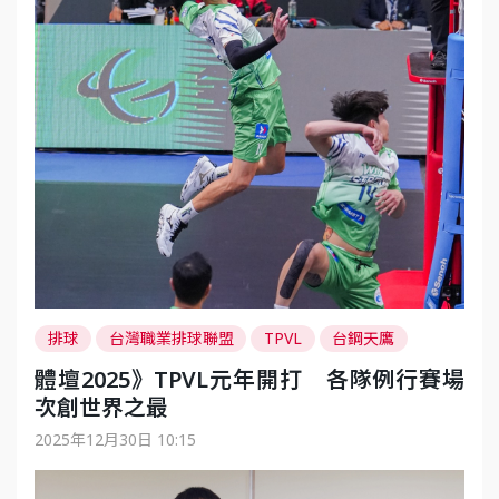
排球
台灣職業排球聯盟
TPVL
台鋼天鷹
臺北伊斯特
桃園雲豹飛將
臺中連莊
體壇2025》TPVL元年開打 各隊例行賽場
次創世界之最
2025年12月30日 10:15