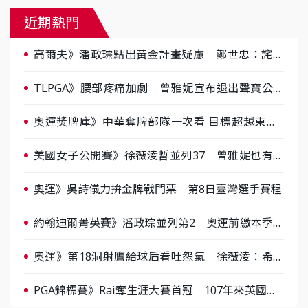
近期熱門
高爾夫》潘政琮點出黃金計畫疑慮 鄭世忠：詫異
也很生氣
TLPGA》腰部疼痛加劇 曾雅妮宣布退出聲寶公開
賽、周五照MRI
奧運獎牌庫》中華奪牌部隊一次看 目標超越東京2
金4銀6銅
美國女子公開賽》徐薇淩暫並列37 曾雅妮也有機
會晉級
奧運》吳詩儀力拚金牌戰門票 第8日臺灣選手賽程
約翰迪爾菁英賽》潘政琮並列第2 奧運前繳本季最
佳成績
奧運》第18洞射鷹給球后看吐怨氣 徐薇淩：希望
推桿之神眷顧
PGA錦標賽》Rai奪生涯大賽首冠 107年來英國第1
人