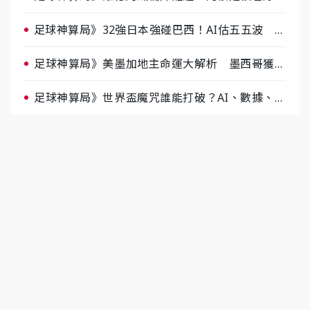
半場破局晉級
足球神算局》32強日本強碰巴西！AI估五五波 牛
肉哥、小魚看好延長賽爆冷
足球神算局》美墨加地主命運大解析 墨西哥獲數
據與玄學雙點名
足球神算局》世界盃魔咒誰能打破？AI、數據、塔
羅齊開講 阿根廷連霸、日本闖8強成焦點