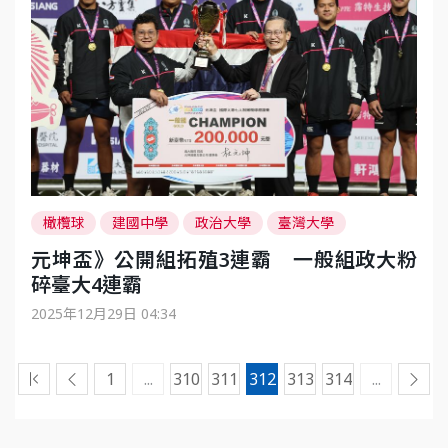
橄欖球
建國中學
政治大學
臺灣大學
拓殖大學
臺北元坤盃大專國際邀請七人制橄欖球賽
元坤盃》公開組拓殖3連霸 一般組政大粉
竹圍高中
臺北元坤盃
延世大學
碎臺大4連霸
2025年12月29日 04:34
到第一頁
1
...
310
311
312
313
314
...
到上一頁
到下