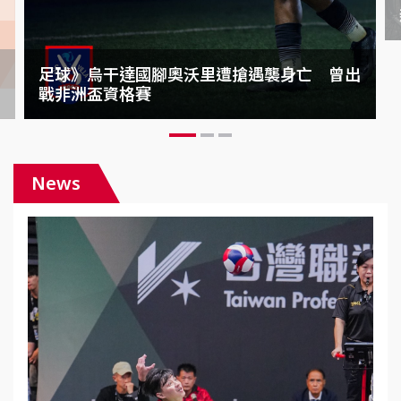
離
足球》烏干達國腳奧沃里遭搶遇襲身亡 曾出
戰非洲盃資格賽
News